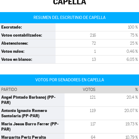
CAPELLA
RESUMEN DEL ESCRUTINIO DE CAPELLA
Escrutado:
100 %
Votos contabilizados:
216
75 %
Abstenciones:
72
25 %
Votos nulos:
1
0,46 %
Votos en blanco:
13
6,05 %
VOTOS POR SENADORES EN CAPELLA
PARTIDO
VOTOS
%
Angel Pintado Barbanoj (PP-
121
20,4 %
PAR)
Antonio Ignacio Romero
119
20,07 %
Santolaria (PP-PAR)
Maria Jesus Burro Ferrer (PP-
117
19,73 %
PAR)
Margarita Periz Peralta
64
10,79 %