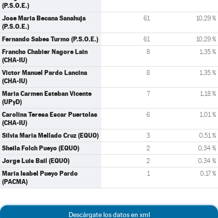
(P.S.O.E.)
Jose Maria Becana Sanahuja
61
10,29 %
(P.S.O.E.)
Fernando Sabes Turmo (P.S.O.E.)
61
10,29 %
Francho Chabier Nagore Lain
8
1,35 %
(CHA-IU)
Victor Manuel Pardo Lancina
8
1,35 %
(CHA-IU)
Maria Carmen Esteban Vicente
7
1,18 %
(UPyD)
Carolina Teresa Escar Puertolas
6
1,01 %
(CHA-IU)
Silvia Maria Mellado Cruz (EQUO)
3
0,51 %
Sheila Folch Pueyo (EQUO)
2
0,34 %
Jorge Luis Bail (EQUO)
2
0,34 %
Maria Isabel Pueyo Pardo
1
0,17 %
(PACMA)
Descárgate los datos en xml