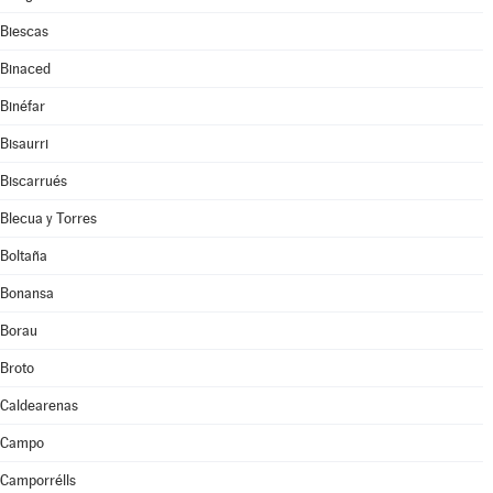
Biescas
Binaced
Binéfar
Bisaurri
Biscarrués
Blecua y Torres
Boltaña
Bonansa
Borau
Broto
Caldearenas
Campo
Camporrélls