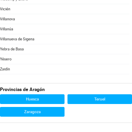
Vicién
Villanova
Villanúa
Villanueva de Sigena
Yebra de Basa
Yésero
Zaidín
Provincias de Aragón
Huesca
Teruel
Zaragoza