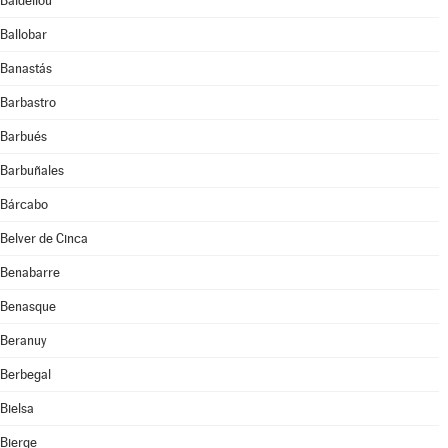
Baldellou
Ballobar
Banastás
Barbastro
Barbués
Barbuñales
Bárcabo
Belver de Cinca
Benabarre
Benasque
Beranuy
Berbegal
Bielsa
Bierge