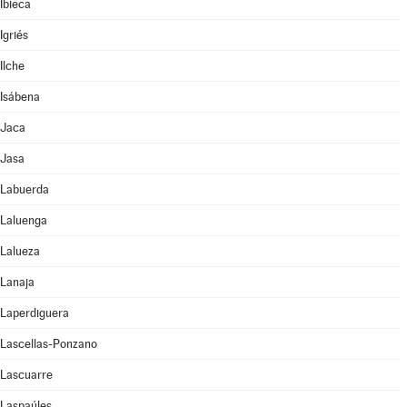
Ibieca
Igriés
Ilche
Isábena
Jaca
Jasa
Labuerda
Laluenga
Lalueza
Lanaja
Laperdiguera
Lascellas-Ponzano
Lascuarre
Laspaúles