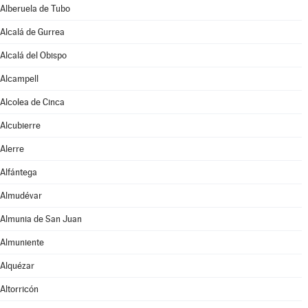
Alberuela de Tubo
Alcalá de Gurrea
Alcalá del Obispo
Alcampell
Alcolea de Cinca
Alcubierre
Alerre
Alfántega
Almudévar
Almunia de San Juan
Almuniente
Alquézar
Altorricón