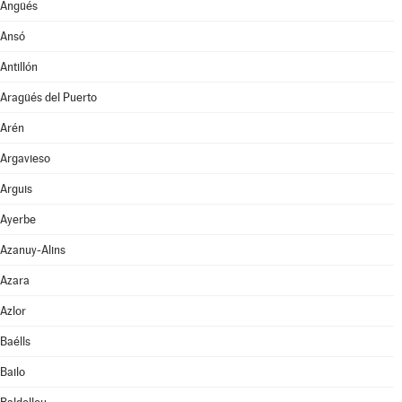
Angüés
Ansó
Antillón
Aragüés del Puerto
Arén
Argavieso
Arguis
Ayerbe
Azanuy-Alins
Azara
Azlor
Baélls
Bailo