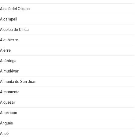
Alcalá del Obispo
Alcampell
Alcolea de Cinca
Alcubierre
Alerre
Alfántega
Almudévar
Almunia de San Juan
Almuniente
Alquézar
Altorricón
Angüés
Ansó