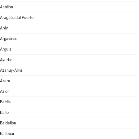
Antillón
Aragüés del Puerto
Arén
Argavieso
Arguis
Ayerbe
Azanuy-Alins
Azara
Azlor
Baélls
Bailo
Baldellou
Ballobar