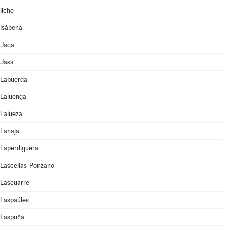
Ilche
Isábena
Jaca
Jasa
Labuerda
Laluenga
Lalueza
Lanaja
Laperdiguera
Lascellas-Ponzano
Lascuarre
Laspaúles
Laspuña