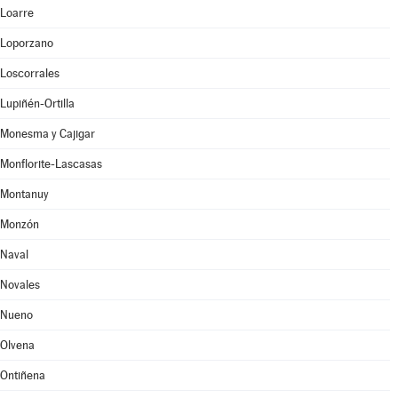
Loarre
Loporzano
Loscorrales
Lupiñén-Ortilla
Monesma y Cajigar
Monflorite-Lascasas
Montanuy
Monzón
Naval
Novales
Nueno
Olvena
Ontiñena