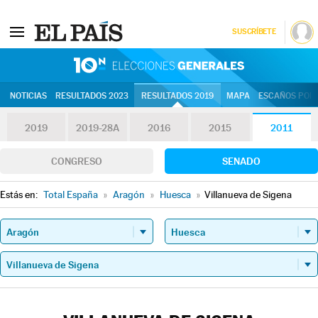
SUSCRÍBETE
10N | Eleccion
NOTICIAS
RESULTADOS 2023
RESULTADOS 2019
MAPA
ESCAÑOS POR 
2019
2019-28A
2016
2015
2011
CONGRESO
SENADO
Estás en:
Total España
»
Aragón
»
Huesca
»
Villanueva de Sigena