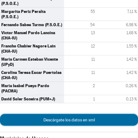
(P.S.O.E.)
Margarita Periz Peralta
55
7,11 %
(P.S.O.E.)
Fernando Sabes Turmo (P.S.O.E.)
54
6,98 %
Victor Manuel Pardo Lancina
13
1,68 %
(CHA-IU)
Francho Chabier Nagore Lain
12
1,55 %
(CHA-IU)
Maria Carmen Esteban Vicente
11
1,42 %
(UPyD)
Carolina Teresa Escar Puertolas
11
1,42 %
(CHA-IU)
Maria Isabel Pueyo Pardo
2
0,26 %
(PACMA)
David Soler Soneira (PUM+J)
1
0,13 %
Descárgate los datos en xml