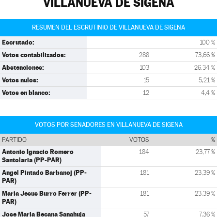
VILLANUEVA DE SIGENA
RESUMEN DEL ESCRUTINIO DE VILLANUEVA DE SIGENA
Escrutado:
100 %
Votos contabilizados:
288
73,66 %
Abstenciones:
103
26,34 %
Votos nulos:
15
5,21 %
Votos en blanco:
12
4,4 %
VOTOS POR SENADORES EN VILLANUEVA DE SIGENA
PARTIDO
VOTOS
%
Antonio Ignacio Romero
184
23,77 %
Santolaria (PP-PAR)
Angel Pintado Barbanoj (PP-
181
23,39 %
PAR)
Maria Jesus Burro Ferrer (PP-
181
23,39 %
PAR)
Jose Maria Becana Sanahuja
57
7,36 %