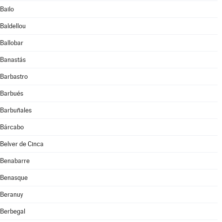
Bailo
Baldellou
Ballobar
Banastás
Barbastro
Barbués
Barbuñales
Bárcabo
Belver de Cinca
Benabarre
Benasque
Beranuy
Berbegal