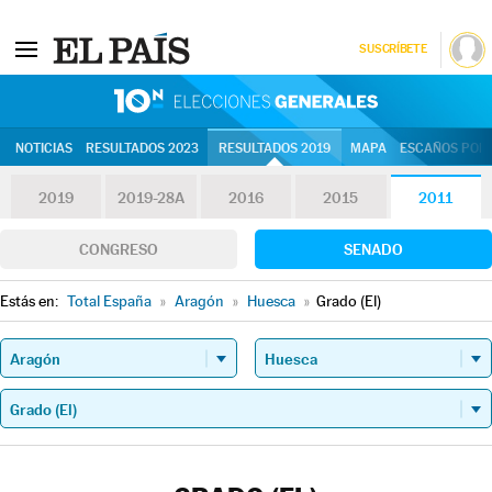
SUSCRÍBETE
10N | Eleccion
NOTICIAS
RESULTADOS 2023
RESULTADOS 2019
MAPA
ESCAÑOS POR 
2019
2019-28A
2016
2015
2011
CONGRESO
SENADO
Estás en:
Total España
»
Aragón
»
Huesca
»
Grado (El)