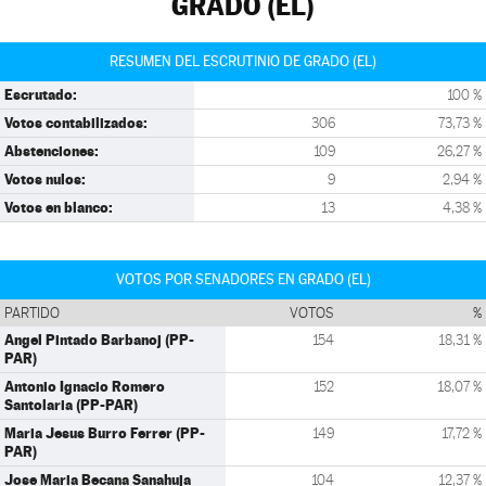
GRADO (EL)
RESUMEN DEL ESCRUTINIO DE GRADO (EL)
Escrutado:
100 %
Votos contabilizados:
306
73,73 %
Abstenciones:
109
26,27 %
Votos nulos:
9
2,94 %
Votos en blanco:
13
4,38 %
VOTOS POR SENADORES EN GRADO (EL)
PARTIDO
VOTOS
%
Angel Pintado Barbanoj (PP-
154
18,31 %
PAR)
Antonio Ignacio Romero
152
18,07 %
Santolaria (PP-PAR)
Maria Jesus Burro Ferrer (PP-
149
17,72 %
PAR)
Jose Maria Becana Sanahuja
104
12,37 %