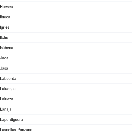
Huesca
Ibieca
Igriés
Ilche
Isábena
Jaca
Jasa
Labuerda
Laluenga
Lalueza
Lanaja
Laperdiguera
Lascellas-Ponzano