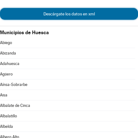
Descárgate los datos en xml
Municipios de Huesca
Abiego
Abizanda
Adahuesca
Agüero
Aínsa-Sobrarbe
Aisa
Albalate de Cinca
Albalatillo
Albelda
Albero Alto