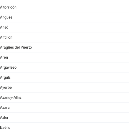
Altorricón
Angüés
Ansó
Antillón
Aragüés del Puerto
Arén
Argavieso
Arguis
Ayerbe
Azanuy-Alins
Azara
Azlor
Baélls