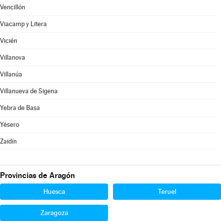
Vencillón
Viacamp y Litera
Vicién
Villanova
Villanúa
Villanueva de Sigena
Yebra de Basa
Yésero
Zaidín
Provincias de Aragón
Huesca
Teruel
Zaragoza