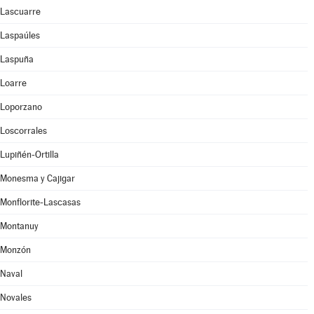
Lascuarre
Laspaúles
Laspuña
Loarre
Loporzano
Loscorrales
Lupiñén-Ortilla
Monesma y Cajigar
Monflorite-Lascasas
Montanuy
Monzón
Naval
Novales