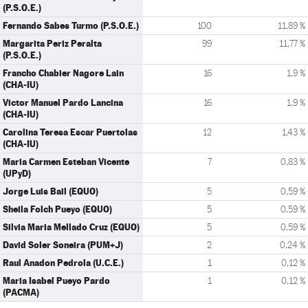
(P.S.O.E.)
Fernando Sabes Turmo (P.S.O.E.)
100
11,89 %
Margarita Periz Peralta
99
11,77 %
(P.S.O.E.)
Francho Chabier Nagore Lain
16
1,9 %
(CHA-IU)
Victor Manuel Pardo Lancina
16
1,9 %
(CHA-IU)
Carolina Teresa Escar Puertolas
12
1,43 %
(CHA-IU)
Maria Carmen Esteban Vicente
7
0,83 %
(UPyD)
Jorge Luis Bail (EQUO)
5
0,59 %
Sheila Folch Pueyo (EQUO)
5
0,59 %
Silvia Maria Mellado Cruz (EQUO)
5
0,59 %
David Soler Soneira (PUM+J)
2
0,24 %
Raul Anadon Pedrola (U.C.E.)
1
0,12 %
Maria Isabel Pueyo Pardo
1
0,12 %
(PACMA)