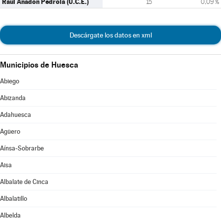
Raul Anadon Pedrola (U.C.E.)
15
0,09 %
Descárgate los datos en xml
Municipios de Huesca
Abiego
Abizanda
Adahuesca
Agüero
Aínsa-Sobrarbe
Aisa
Albalate de Cinca
Albalatillo
Albelda