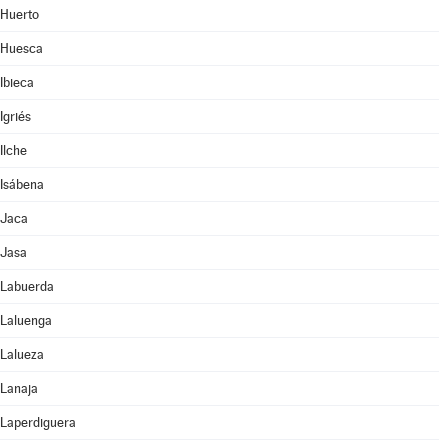
Huerto
Huesca
Ibieca
Igriés
Ilche
Isábena
Jaca
Jasa
Labuerda
Laluenga
Lalueza
Lanaja
Laperdiguera