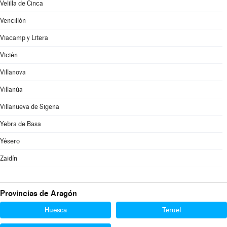
Velilla de Cinca
Vencillón
Viacamp y Litera
Vicién
Villanova
Villanúa
Villanueva de Sigena
Yebra de Basa
Yésero
Zaidín
Provincias de Aragón
Huesca
Teruel