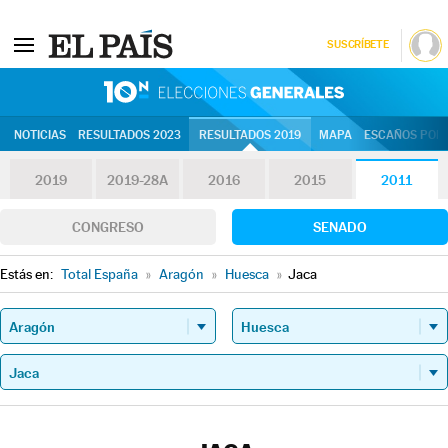
SUSCRÍBETE
10N | Eleccion
NOTICIAS
RESULTADOS 2023
RESULTADOS 2019
MAPA
ESCAÑOS POR 
2019
2019-28A
2016
2015
2011
CONGRESO
SENADO
Estás en:
Total España
»
Aragón
»
Huesca
»
Jaca