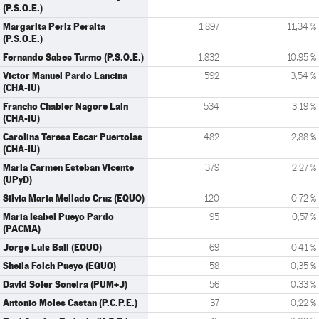
(P.S.O.E.)
Margarita Periz Peralta
1.897
11,34 %
(P.S.O.E.)
Fernando Sabes Turmo (P.S.O.E.)
1.832
10,95 %
Victor Manuel Pardo Lancina
592
3,54 %
(CHA-IU)
Francho Chabier Nagore Lain
534
3,19 %
(CHA-IU)
Carolina Teresa Escar Puertolas
482
2,88 %
(CHA-IU)
Maria Carmen Esteban Vicente
379
2,27 %
(UPyD)
Silvia Maria Mellado Cruz (EQUO)
120
0,72 %
Maria Isabel Pueyo Pardo
95
0,57 %
(PACMA)
Jorge Luis Bail (EQUO)
69
0,41 %
Sheila Folch Pueyo (EQUO)
58
0,35 %
David Soler Soneira (PUM+J)
56
0,33 %
Antonio Moles Castan (P.C.P.E.)
37
0,22 %