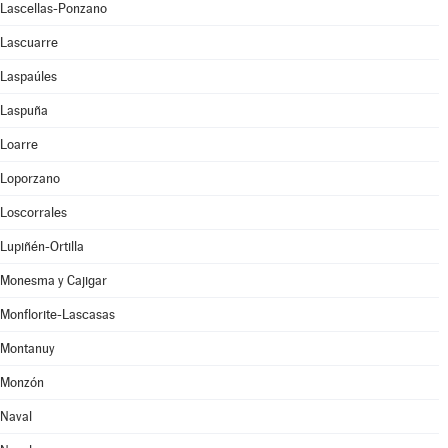
Lascellas-Ponzano
Lascuarre
Laspaúles
Laspuña
Loarre
Loporzano
Loscorrales
Lupiñén-Ortilla
Monesma y Cajigar
Monflorite-Lascasas
Montanuy
Monzón
Naval