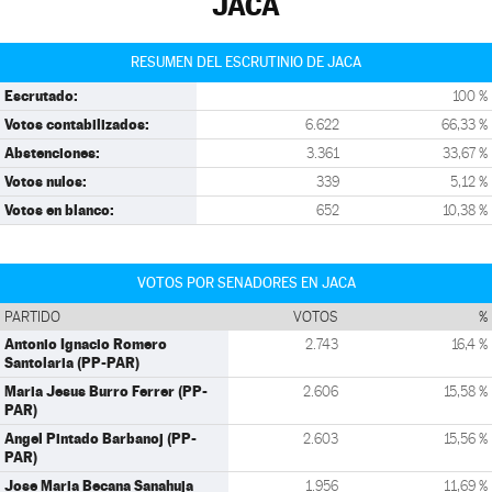
JACA
RESUMEN DEL ESCRUTINIO DE JACA
Escrutado:
100 %
Votos contabilizados:
6.622
66,33 %
Abstenciones:
3.361
33,67 %
Votos nulos:
339
5,12 %
Votos en blanco:
652
10,38 %
VOTOS POR SENADORES EN JACA
PARTIDO
VOTOS
%
Antonio Ignacio Romero
2.743
16,4 %
Santolaria (PP-PAR)
Maria Jesus Burro Ferrer (PP-
2.606
15,58 %
PAR)
Angel Pintado Barbanoj (PP-
2.603
15,56 %
PAR)
Jose Maria Becana Sanahuja
1.956
11,69 %