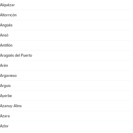
Alquézar
Altorricón
Angüés
Ansó
Antillón
Aragüés del Puerto
Arén
Argavieso
Arguis
Ayerbe
Azanuy-Alins
Azara
Azlor