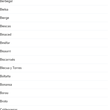
Berbegal
Bielsa
Bierge
Biescas
Binaced
Binéfar
Bisaurri
Biscarrués
Blecua y Torres
Boltaña
Bonansa
Borau
Broto
Caldearenas