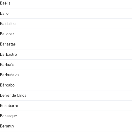
Baélls
Bailo
Baldellou
Ballobar
Banastás
Barbastro
Barbués
Barbuñales
Bárcabo
Belver de Cinca
Benabarre
Benasque
Beranuy