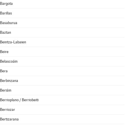
Bargota
Barillas
Basaburua
Baztan
Beintza-Labaien
Beire
Belascoáin
Bera
Berbinzana
Beriáin
Berrioplano / Berriobeiti
Berriozar
Bertizarana