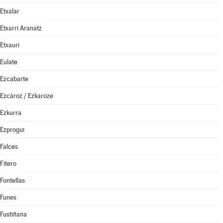
Etxalar
Etxarri Aranatz
Etxauri
Eulate
Ezcabarte
Ezcároz / Ezkaroze
Ezkurra
Ezprogui
Falces
Fitero
Fontellas
Funes
Fustiñana