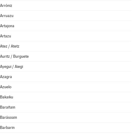
Arróniz
Arruazu
Artajona
Artazu
Atez / Atetz
Auritz / Burguete
Ayegui / Aiegi
Azagra
Azuelo
Bakaiku
Barañain
Barásoain
Barbarin