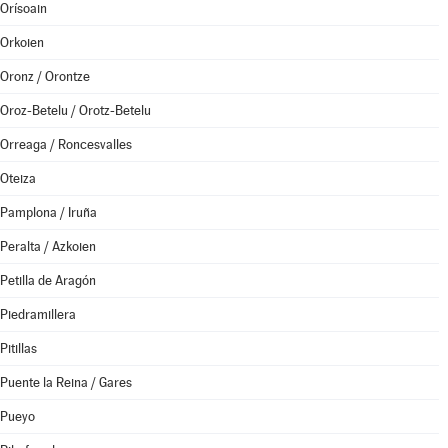
Orísoain
Orkoien
Oronz / Orontze
Oroz-Betelu / Orotz-Betelu
Orreaga / Roncesvalles
Oteiza
Pamplona / Iruña
Peralta / Azkoien
Petilla de Aragón
Piedramillera
Pitillas
Puente la Reina / Gares
Pueyo