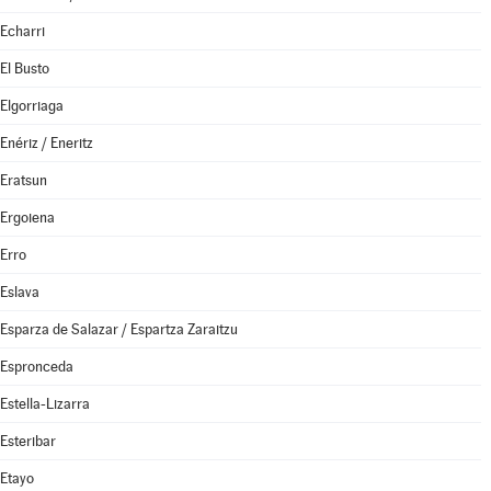
Echarri
El Busto
Elgorriaga
Enériz / Eneritz
Eratsun
Ergoiena
Erro
Eslava
Esparza de Salazar / Espartza Zaraitzu
Espronceda
Estella-Lizarra
Esteribar
Etayo