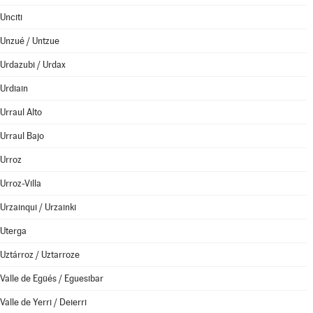
Unciti
Unzué / Untzue
Urdazubi / Urdax
Urdiain
Urraul Alto
Urraul Bajo
Urroz
Urroz-Villa
Urzainqui / Urzainki
Uterga
Uztárroz / Uztarroze
Valle de Egüés / Eguesibar
Valle de Yerri / Deierri