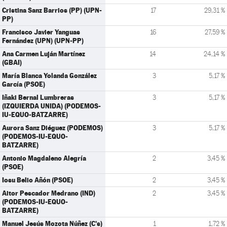
Cristina Sanz Barrios (PP) (UPN-
17
29,31 %
PP)
Francisco Javier Yanguas
16
27,59 %
Fernández (UPN) (UPN-PP)
Ana Carmen Luján Martínez
14
24,14 %
(GBAI)
María Blanca Yolanda González
3
5,17 %
García (PSOE)
Iñaki Bernal Lumbreras
3
5,17 %
(IZQUIERDA UNIDA) (PODEMOS-
IU-EQUO-BATZARRE)
Aurora Sanz Diéguez (PODEMOS)
3
5,17 %
(PODEMOS-IU-EQUO-
BATZARRE)
Antonio Magdaleno Alegría
2
3,45 %
(PSOE)
Iosu Belio Añón (PSOE)
2
3,45 %
Aitor Pescador Medrano (IND)
2
3,45 %
(PODEMOS-IU-EQUO-
BATZARRE)
Manuel Jesús Mozota Núñez (C's)
1
1,72 %