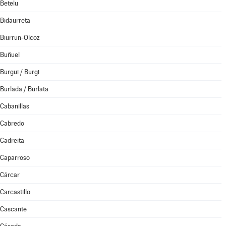
Betelu
Bidaurreta
Biurrun-Olcoz
Buñuel
Burgui / Burgi
Burlada / Burlata
Cabanillas
Cabredo
Cadreita
Caparroso
Cárcar
Carcastillo
Cascante