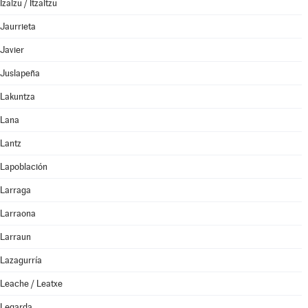
Izalzu / Itzaltzu
Jaurrieta
Javier
Juslapeña
Lakuntza
Lana
Lantz
Lapoblación
Larraga
Larraona
Larraun
Lazagurría
Leache / Leatxe
Legarda