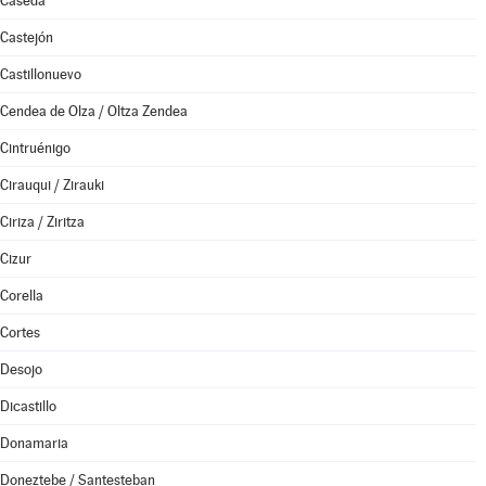
Cáseda
Castejón
Castillonuevo
Cendea de Olza / Oltza Zendea
Cintruénigo
Cirauqui / Zirauki
Ciriza / Ziritza
Cizur
Corella
Cortes
Desojo
Dicastillo
Donamaria
Doneztebe / Santesteban