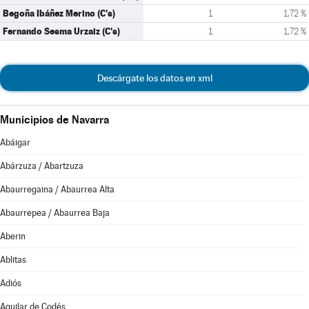
Begoña Ibáñez Merino (C's)
1
1,72 %
Fernando Sesma Urzaiz (C's)
1
1,72 %
Descárgate los datos en xml
Municipios de Navarra
Abáigar
Abárzuza / Abartzuza
Abaurregaina / Abaurrea Alta
Abaurrepea / Abaurrea Baja
Aberin
Ablitas
Adiós
Aguilar de Codés