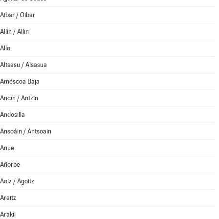
Aibar / Oibar
Allín / Allin
Allo
Altsasu / Alsasua
Améscoa Baja
Ancín / Antzin
Andosilla
Ansoáin / Antsoain
Anue
Añorbe
Aoiz / Agoitz
Araitz
Arakil