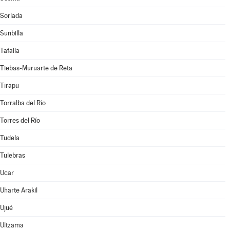
Sorlada
Sunbilla
Tafalla
Tiebas-Muruarte de Reta
Tirapu
Torralba del Río
Torres del Río
Tudela
Tulebras
Ucar
Uharte Arakil
Ujué
Ultzama