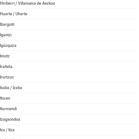
Hiriberri / Villanueva de Aezkoa
Huarte / Uharte
Ibargoiti
Igantzi
Igúzquiza
Imotz
Irañeta
Irurtzun
Isaba / Izaba
Ituren
Iturmendi
Izagaondoa
Iza / Itza