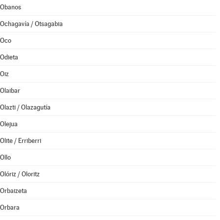
Obanos
Ochagavía / Otsagabia
Oco
Odieta
Oiz
Olaibar
Olazti / Olazagutía
Olejua
Olite / Erriberri
Ollo
Olóriz / Oloritz
Orbaizeta
Orbara