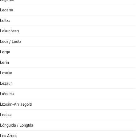
Legaria
Leitza
Lekunberri
Leoz / Leotz
Lerga
Lerín
Lesaka
Lezáun
Liédena
Lizoáin-Arriasgoiti
Lodosa
Lónguida / Longida
Los Arcos