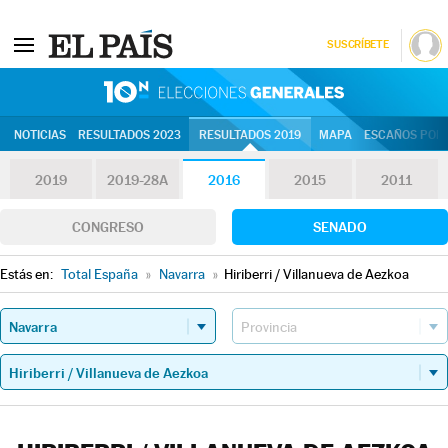
SUSCRÍBETE
10N | Eleccion
NOTICIAS
RESULTADOS 2023
RESULTADOS 2019
MAPA
ESCAÑOS POR 
2019
2019-28A
2016
2015
2011
CONGRESO
SENADO
Estás en:
Total España
»
Navarra
»
Hiriberri / Villanueva de Aezkoa