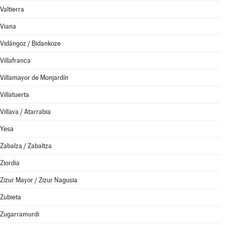
Valtierra
Viana
Vidángoz / Bidankoze
Villafranca
Villamayor de Monjardín
Villatuerta
Villava / Atarrabia
Yesa
Zabalza / Zabaltza
Ziordia
Zizur Mayor / Zizur Nagusia
Zubieta
Zugarramurdi