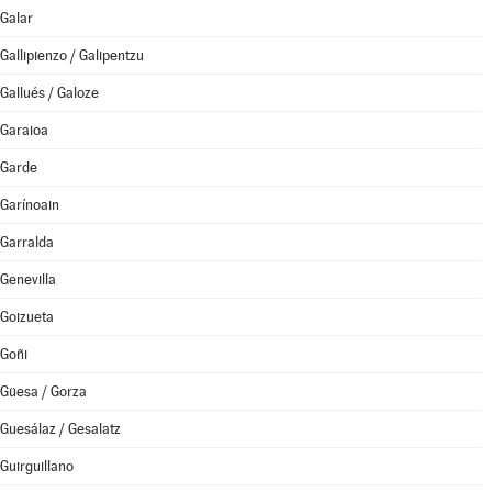
Galar
Gallipienzo / Galipentzu
Gallués / Galoze
Garaioa
Garde
Garínoain
Garralda
Genevilla
Goizueta
Goñi
Güesa / Gorza
Guesálaz / Gesalatz
Guirguillano