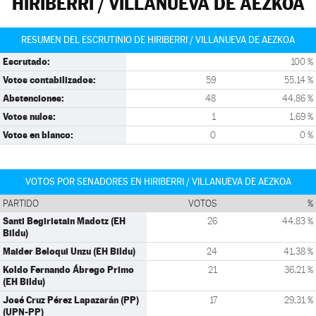
HIRIBERRI / VILLANUEVA DE AEZKOA
RESUMEN DEL ESCRUTINIO DE HIRIBERRI / VILLANUEVA DE AEZKOA
Escrutado:
100 %
Votos contabilizados:
59
55,14 %
Abstenciones:
48
44,86 %
Votos nulos:
1
1,69 %
Votos en blanco:
0
0 %
VOTOS POR SENADORES EN HIRIBERRI / VILLANUEVA DE AEZKOA
PARTIDO
VOTOS
%
Santi Begiristain Madotz (EH
26
44,83 %
Bildu)
Maider Beloqui Unzu (EH Bildu)
24
41,38 %
Koldo Fernando Ábrego Primo
21
36,21 %
(EH Bildu)
José Cruz Pérez Lapazarán (PP)
17
29,31 %
(UPN-PP)