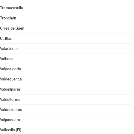
Tramacastilla
Tronchón
Urrea de Gaén
Utrillas
Valacloche
Valbona
Valdealgorfa
Valdecuenca
Valdelinares
Valdeltormo
Valderrobres
Valjunquera
Vallecillo (El)