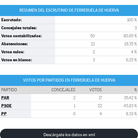
RESUMEN DEL ESCRUTINIO DE FERRERUELA DE HUERVA
Escrutado:
100 %
Concejales totales:
3
Votos contabilizados:
50
80,65 %
Abstenciones:
12
19,35 %
Votos nulos:
2
4 %
Votos en blanco:
3
6,25 %
VOTOS POR PARTIDOS EN FERRERUELA DE HUERVA
PARTIDO
CONCEJALES
VOTOS
%
PAR
2
17
35,42 %
PSOE
1
22
45,83 %
PP
0
4
8,33 %
Descárgate los datos en xml