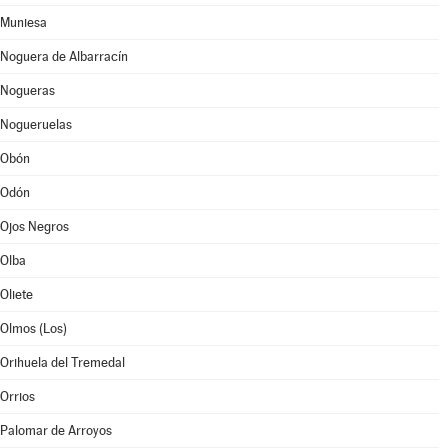
Muniesa
Noguera de Albarracín
Nogueras
Nogueruelas
Obón
Odón
Ojos Negros
Olba
Oliete
Olmos (Los)
Orihuela del Tremedal
Orrios
Palomar de Arroyos