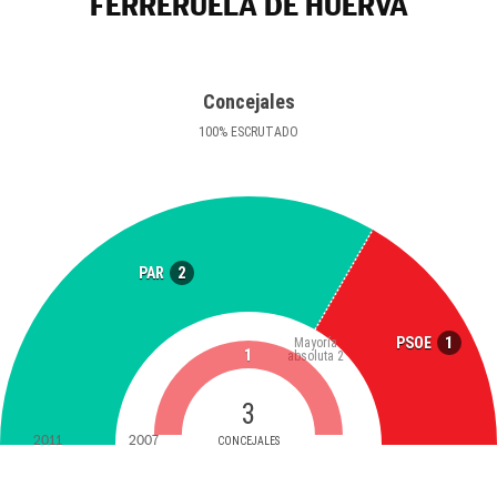
FERRERUELA DE HUERVA
Concejales
100
%
ESCRUTADO
2
PAR
1
PSOE
Mayoría
1
absoluta
2
3
2011
2007
CONCEJALES