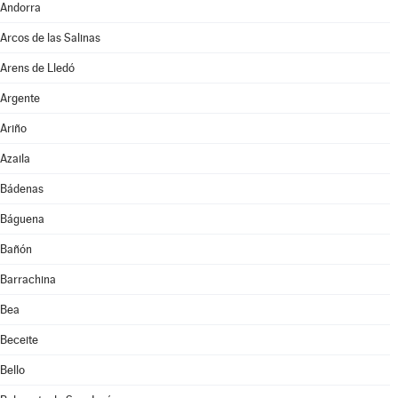
Andorra
Arcos de las Salinas
Arens de Lledó
Argente
Ariño
Azaila
Bádenas
Báguena
Bañón
Barrachina
Bea
Beceite
Bello