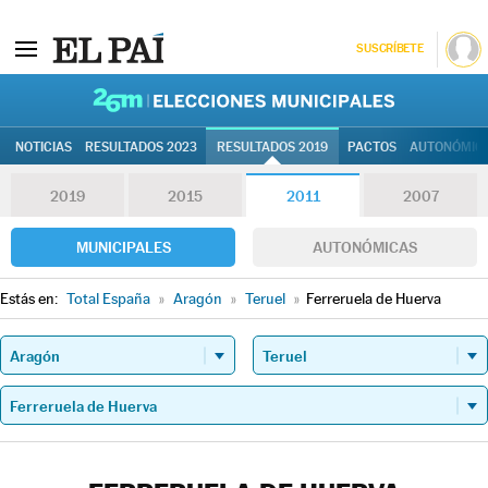
SUSCRÍBETE
26M | Elec
NOTICIAS
RESULTADOS 2023
RESULTADOS 2019
PACTOS
AUTONÓMIC
2019
2015
2011
2007
MUNICIPALES
AUTONÓMICAS
Estás en:
Total España
»
Aragón
»
Teruel
»
Ferreruela de Huerva