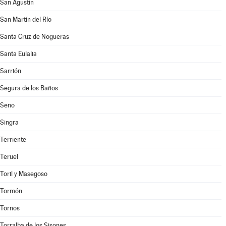
San Agustín
San Martín del Río
Santa Cruz de Nogueras
Santa Eulalia
Sarrión
Segura de los Baños
Seno
Singra
Terriente
Teruel
Toril y Masegoso
Tormón
Tornos
Torralba de los Sisones