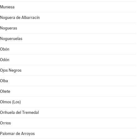
Muniesa
Noguera de Albarracín
Nogueras
Nogueruelas
Obón
Odón
Ojos Negros
Olba
Oliete
Olmos (Los)
Orihuela del Tremedal
Orrios
Palomar de Arroyos