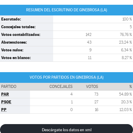
RESUMEN DEL ESCRUTINIO DE GINEBROSA (LA)
Escrutado:
100 %
Concejales totales:
5
Votos contabilizados:
142
76,76 %
Abstenciones:
43
23,24 %
Votos nulos:
9
6,34 %
Votos en blanco:
11
8,27 %
VOTOS POR PARTIDOS EN GINEBROSA (LA)
PARTIDO
CONCEJALES
VOTOS
%
PAR
4
73
54,89 %
PSOE
1
27
20,3 %
PP
0
16
12,03 %
Descárgate los datos en xml