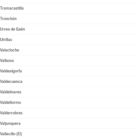
Tramacastilla
Tronchón
Urrea de Gaén
Utrillas
Valacloche
Valbona
Valdealgorfa
Valdecuenca
Valdelinares
Valdeltormo
Valderrobres
Valjunquera
Vallecillo (El)