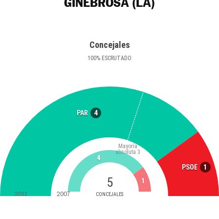
GINEBROSA (LA)
Concejales
100
%
ESCRUTADO
4
PAR
Mayoría
absoluta
3
4
1
PSOE
5
1
2011
2007
CONCEJALES