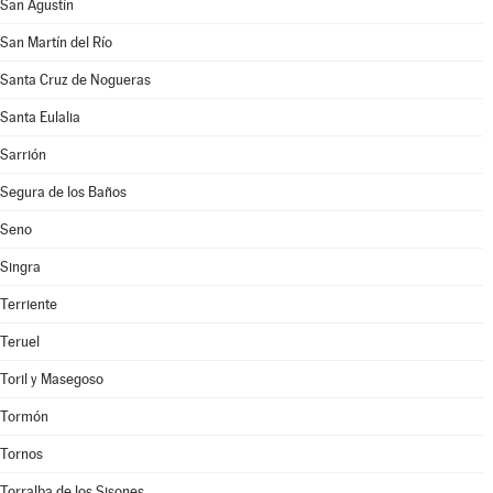
San Agustín
San Martín del Río
Santa Cruz de Nogueras
Santa Eulalia
Sarrión
Segura de los Baños
Seno
Singra
Terriente
Teruel
Toril y Masegoso
Tormón
Tornos
Torralba de los Sisones