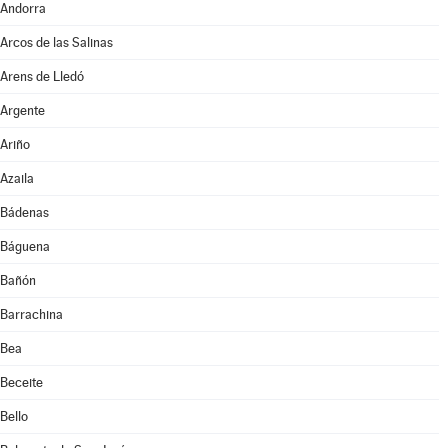
Andorra
Arcos de las Salinas
Arens de Lledó
Argente
Ariño
Azaila
Bádenas
Báguena
Bañón
Barrachina
Bea
Beceite
Bello