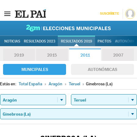
SUSCRÍBETE
26M | Elec
NOTICIAS
RESULTADOS 2023
RESULTADOS 2019
PACTOS
AUTONÓMIC
2019
2015
2011
2007
MUNICIPALES
AUTONÓMICAS
Estás en:
Total España
»
Aragón
»
Teruel
»
Ginebrosa (La)