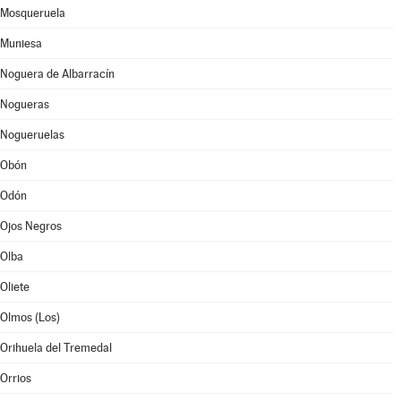
Mosqueruela
Muniesa
Noguera de Albarracín
Nogueras
Nogueruelas
Obón
Odón
Ojos Negros
Olba
Oliete
Olmos (Los)
Orihuela del Tremedal
Orrios