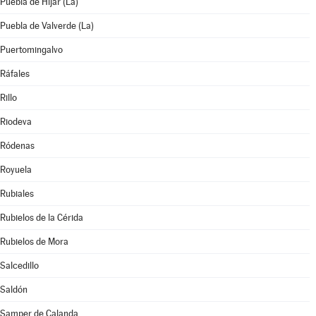
Puebla de Híjar (La)
Puebla de Valverde (La)
Puertomingalvo
Ráfales
Rillo
Riodeva
Ródenas
Royuela
Rubiales
Rubielos de la Cérida
Rubielos de Mora
Salcedillo
Saldón
Samper de Calanda