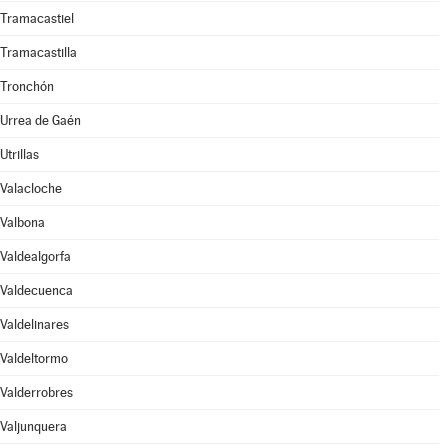
Tramacastiel
Tramacastilla
Tronchón
Urrea de Gaén
Utrillas
Valacloche
Valbona
Valdealgorfa
Valdecuenca
Valdelinares
Valdeltormo
Valderrobres
Valjunquera