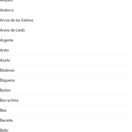
Anadón
Andorra
Arcos de las Salinas
Arens de Lledó
Argente
Ariño
Azaila
Bádenas
Báguena
Bañón
Barrachina
Bea
Beceite
Bello