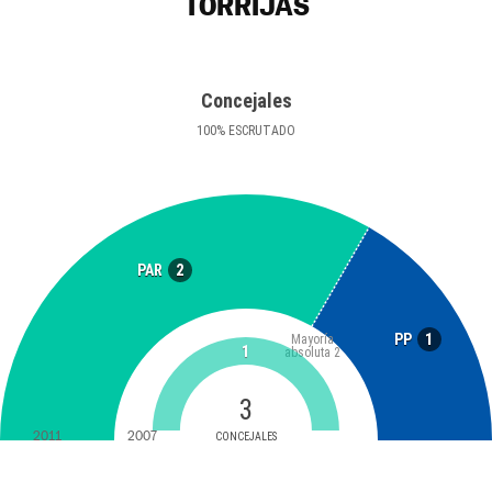
TORRIJAS
Concejales
100
%
ESCRUTADO
2
PAR
1
PP
Mayoría
1
absoluta
2
3
2011
2007
CONCEJALES