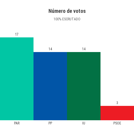
Número de votos
100
%
ESCRUTADO
17
14
14
3
PAR
PP
IU
PSOE