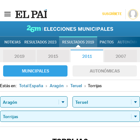
SUSCRÍBETE
26M | Elec
NOTICIAS
RESULTADOS 2023
RESULTADOS 2019
PACTOS
AUTONÓMIC
2019
2015
2011
2007
MUNICIPALES
AUTONÓMICAS
Estás en:
Total España
»
Aragón
»
Teruel
»
Torrijas