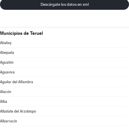
Descárgate los datos en xml
Municipios de Teruel
Ababuj
Abejuela
Aguatón
Aguaviva
Aguilar del Alfambra
Alacón
Alba
Albalate del Arzobispo
Albarracín