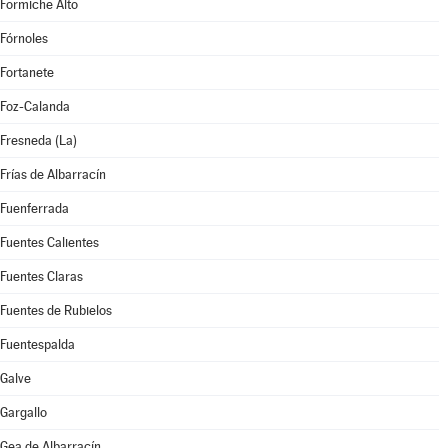
Formiche Alto
Fórnoles
Fortanete
Foz-Calanda
Fresneda (La)
Frías de Albarracín
Fuenferrada
Fuentes Calientes
Fuentes Claras
Fuentes de Rubielos
Fuentespalda
Galve
Gargallo
Gea de Albarracín