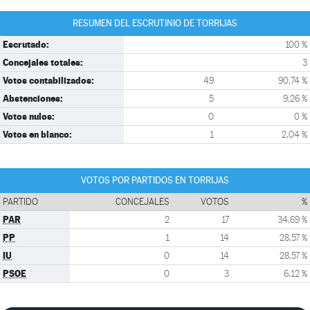
RESUMEN DEL ESCRUTINIO DE TORRIJAS
Escrutado:
100 %
Concejales totales:
3
Votos contabilizados:
49
90,74 %
Abstenciones:
5
9,26 %
Votos nulos:
0
0 %
Votos en blanco:
1
2,04 %
VOTOS POR PARTIDOS EN TORRIJAS
PARTIDO
CONCEJALES
VOTOS
%
PAR
2
17
34,69 %
PP
1
14
28,57 %
IU
0
14
28,57 %
PSOE
0
3
6,12 %