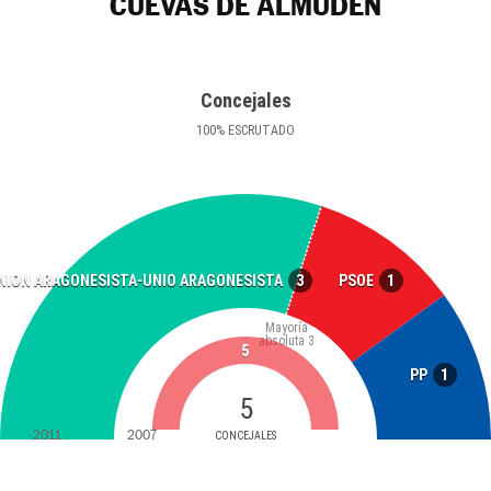
CUEVAS DE ALMUDÉN
Concejales
100
%
ESCRUTADO
3
1
NION ARAGONESISTA-UNIO ARAGONESISTA
PSOE
Mayoría
absoluta
3
5
1
PP
5
2011
2007
CONCEJALES