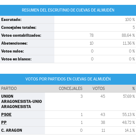
RESUMEN DEL ESCRUTINIO DE CUEVAS DE ALMUDÉN
Escrutado:
100 %
Concejales totales:
5
Votos contabilizados:
78
88,64 %
Abstenciones:
10
11,36 %
Votos nulos:
0
0 %
Votos en blanco:
0
0 %
VOTOS POR PARTIDOS EN CUEVAS DE ALMUDÉN
PARTIDO
CONCEJALES
VOTOS
%
UNION
3
45
57,69 %
ARAGONESISTA-UNIO
ARAGONESISTA
PSOE
1
43
55,13 %
PP
1
38
48,72 %
C. ARAGON
0
11
14,1 %