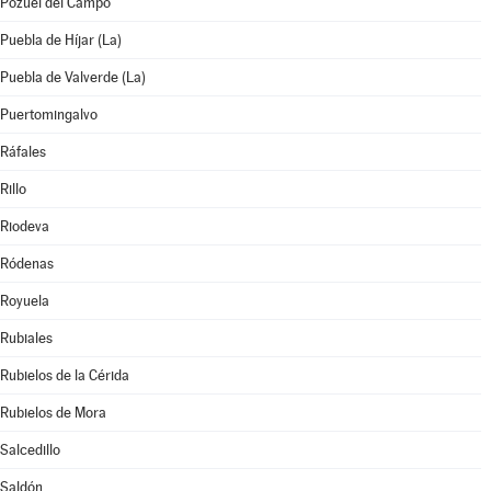
Pozuel del Campo
Puebla de Híjar (La)
Puebla de Valverde (La)
Puertomingalvo
Ráfales
Rillo
Riodeva
Ródenas
Royuela
Rubiales
Rubielos de la Cérida
Rubielos de Mora
Salcedillo
Saldón