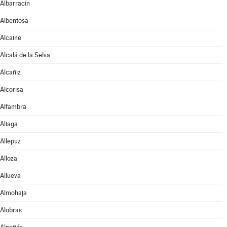
Albarracín
Albentosa
Alcaine
Alcalá de la Selva
Alcañiz
Alcorisa
Alfambra
Aliaga
Allepuz
Alloza
Allueva
Almohaja
Alobras