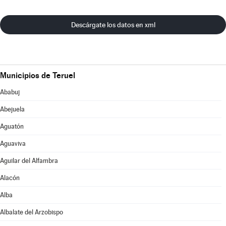
Descárgate los datos en xml
Municipios de Teruel
Ababuj
Abejuela
Aguatón
Aguaviva
Aguilar del Alfambra
Alacón
Alba
Albalate del Arzobispo