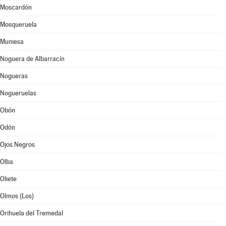
Moscardón
Mosqueruela
Muniesa
Noguera de Albarracín
Nogueras
Nogueruelas
Obón
Odón
Ojos Negros
Olba
Oliete
Olmos (Los)
Orihuela del Tremedal