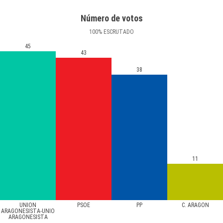
Número de votos
100
%
ESCRUTADO
45
43
38
11
UNION
PSOE
PP
C. ARAGON
ARAGONESISTA-UNIO
ARAGONESISTA