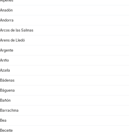
Alpeñés
Anadón
Andorra
Arcos de las Salinas
Arens de Lledó
Argente
Ariño
Azaila
Bádenas
Báguena
Bañón
Barrachina
Bea
Beceite