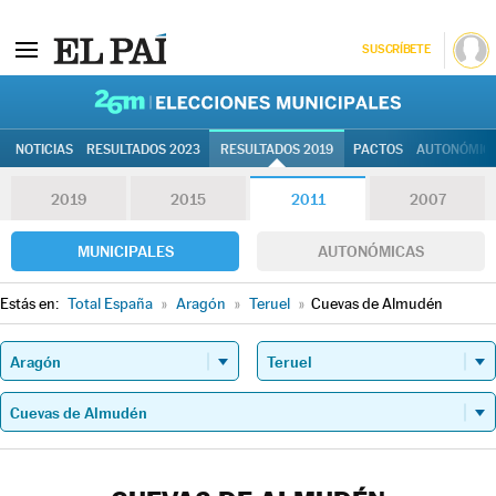
SUSCRÍBETE
26M | Elec
NOTICIAS
RESULTADOS 2023
RESULTADOS 2019
PACTOS
AUTONÓMIC
2019
2015
2011
2007
MUNICIPALES
AUTONÓMICAS
Estás en:
Total España
»
Aragón
»
Teruel
»
Cuevas de Almudén