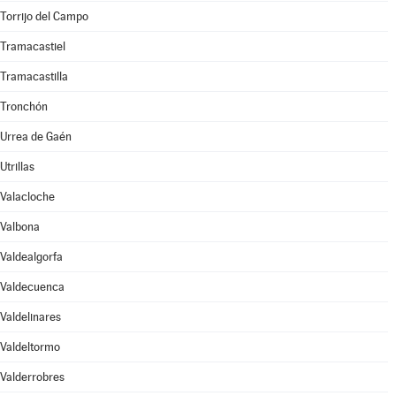
Torrijo del Campo
Tramacastiel
Tramacastilla
Tronchón
Urrea de Gaén
Utrillas
Valacloche
Valbona
Valdealgorfa
Valdecuenca
Valdelinares
Valdeltormo
Valderrobres