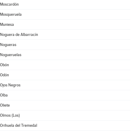
Moscardón
Mosqueruela
Muniesa
Noguera de Albarracín
Nogueras
Nogueruelas
Obón
Odón
Ojos Negros
Olba
Oliete
Olmos (Los)
Orihuela del Tremedal