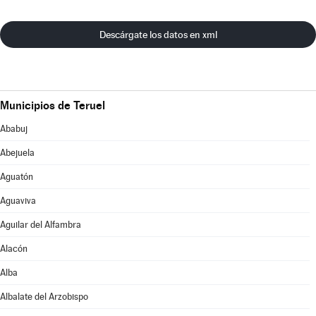
Descárgate los datos en xml
Municipios de Teruel
Ababuj
Abejuela
Aguatón
Aguaviva
Aguilar del Alfambra
Alacón
Alba
Albalate del Arzobispo