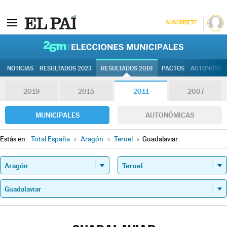
SUSCRÍBETE
26M | Elec
NOTICIAS
RESULTADOS 2023
RESULTADOS 2019
PACTOS
AUTONÓMIC
2019
2015
2011
2007
MUNICIPALES
AUTONÓMICAS
Estás en:
Total España
»
Aragón
»
Teruel
»
Guadalaviar