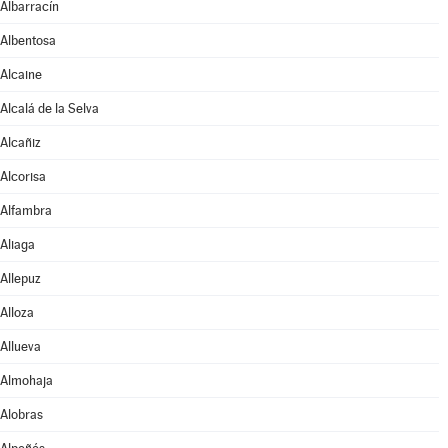
Albarracín
Albentosa
Alcaine
Alcalá de la Selva
Alcañiz
Alcorisa
Alfambra
Aliaga
Allepuz
Alloza
Allueva
Almohaja
Alobras