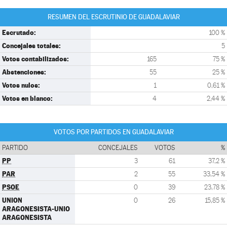
RESUMEN DEL ESCRUTINIO DE GUADALAVIAR
Escrutado:
100 %
Concejales totales:
5
Votos contabilizados:
165
75 %
Abstenciones:
55
25 %
Votos nulos:
1
0,61 %
Votos en blanco:
4
2,44 %
VOTOS POR PARTIDOS EN GUADALAVIAR
PARTIDO
CONCEJALES
VOTOS
%
PP
3
61
37,2 %
PAR
2
55
33,54 %
PSOE
0
39
23,78 %
UNION
0
26
15,85 %
ARAGONESISTA-UNIO
ARAGONESISTA