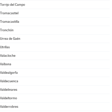
Torrijo del Campo
Tramacastiel
Tramacastilla
Tronchón
Urrea de Gaén
Utrillas
Valacloche
Valbona
Valdealgorfa
Valdecuenca
Valdelinares
Valdeltormo
Valderrobres