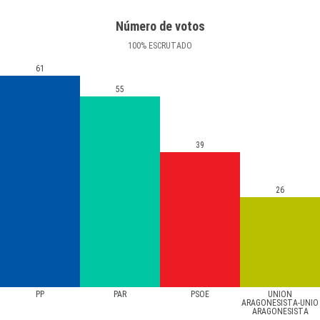
Número de votos
100
%
ESCRUTADO
61
55
39
26
PP
PAR
PSOE
UNION
ARAGONESISTA-UNIO
ARAGONESISTA