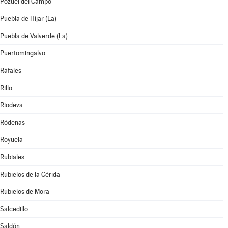
Pozuel del Campo
Puebla de Híjar (La)
Puebla de Valverde (La)
Puertomingalvo
Ráfales
Rillo
Riodeva
Ródenas
Royuela
Rubiales
Rubielos de la Cérida
Rubielos de Mora
Salcedillo
Saldón