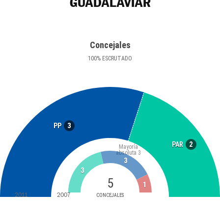
GUADALAVIAR
Concejales
100
%
ESCRUTADO
3
PP
2
PAR
Mayoría
absoluta
3
3
3
5
1
2011
2007
CONCEJALES