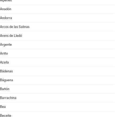
Alpeñés
Anadón
Andorra
Arcos de las Salinas
Arens de Lledó
Argente
Ariño
Azaila
Bádenas
Báguena
Bañón
Barrachina
Bea
Beceite