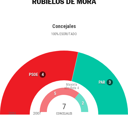
RUBIELOS DE MORA
Concejales
100
%
ESCRUTADO
4
PSOE
3
PAR
Mayoría
absoluta
4
5
2
7
2011
2007
CONCEJALES