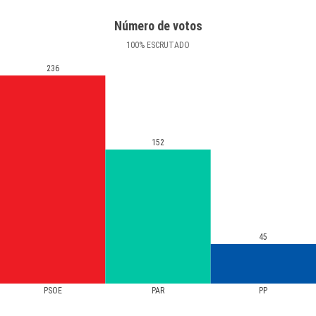
Número de votos
100
%
ESCRUTADO
236
152
45
PSOE
PAR
PP