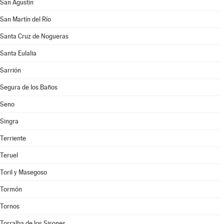
San Agustín
San Martín del Río
Santa Cruz de Nogueras
Santa Eulalia
Sarrión
Segura de los Baños
Seno
Singra
Terriente
Teruel
Toril y Masegoso
Tormón
Tornos
Torralba de los Sisones