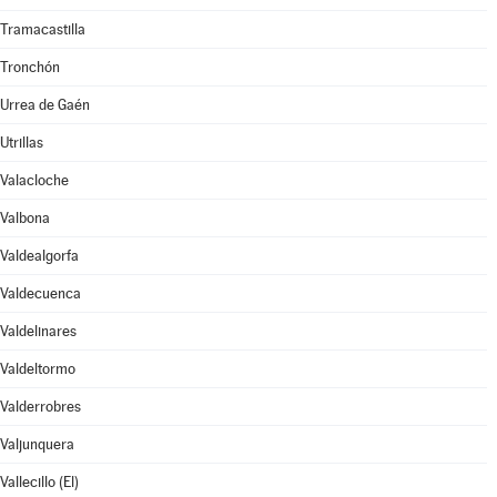
Tramacastilla
Tronchón
Urrea de Gaén
Utrillas
Valacloche
Valbona
Valdealgorfa
Valdecuenca
Valdelinares
Valdeltormo
Valderrobres
Valjunquera
Vallecillo (El)