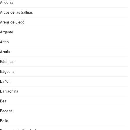
Andorra
Arcos de las Salinas
Arens de Lledó
Argente
Ariño
Azaila
Bádenas
Báguena
Bañón
Barrachina
Bea
Beceite
Bello