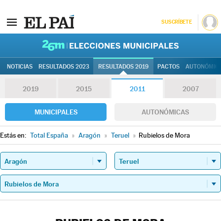
SUSCRÍBETE
26M | Elec
NOTICIAS
RESULTADOS 2023
RESULTADOS 2019
PACTOS
AUTONÓMIC
2019
2015
2011
2007
MUNICIPALES
AUTONÓMICAS
Estás en:
Total España
»
Aragón
»
Teruel
»
Rubielos de Mora