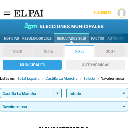
SUSCRÍBETE
26M | Elec
NOTICIAS
RESULTADOS 2023
RESULTADOS 2019
PACTOS
AUTONÓMIC
2019
2015
2011
2007
MUNICIPALES
AUTONÓMICAS
Estás en:
Total España
»
Castilla La Mancha
»
Toledo
»
Navahermosa