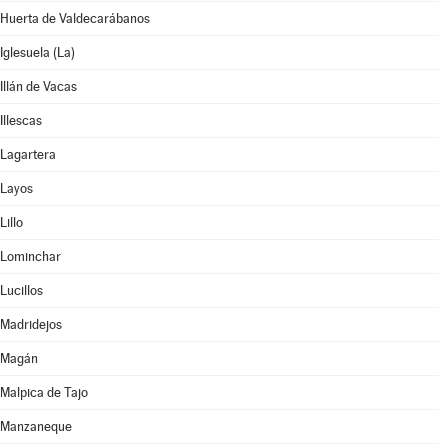
Huerta de Valdecarábanos
Iglesuela (La)
Illán de Vacas
Illescas
Lagartera
Layos
Lillo
Lominchar
Lucillos
Madridejos
Magán
Malpica de Tajo
Manzaneque