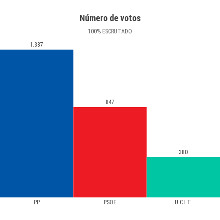
Número de votos
100
%
ESCRUTADO
1.387
847
380
PP
PSOE
U.C.I.T.