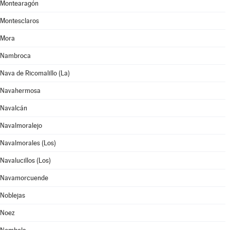
Montearagón
Montesclaros
Mora
Nambroca
Nava de Ricomalillo (La)
Navahermosa
Navalcán
Navalmoralejo
Navalmorales (Los)
Navalucillos (Los)
Navamorcuende
Noblejas
Noez