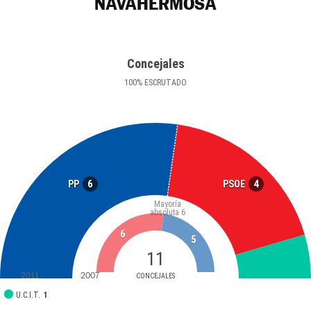
NAVAHERMOSA
Concejales
100
%
ESCRUTADO
6
4
PP
PSOE
Mayoría
absoluta
6
6
5
11
2011
2007
CONCEJALES
U.C.I.T.
1