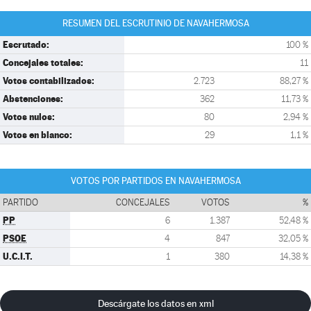
RESUMEN DEL ESCRUTINIO DE NAVAHERMOSA
Escrutado:
100 %
Concejales totales:
11
Votos contabilizados:
2.723
88,27 %
Abstenciones:
362
11,73 %
Votos nulos:
80
2,94 %
Votos en blanco:
29
1,1 %
VOTOS POR PARTIDOS EN NAVAHERMOSA
PARTIDO
CONCEJALES
VOTOS
%
PP
6
1.387
52,48 %
PSOE
4
847
32,05 %
U.C.I.T.
1
380
14,38 %
Descárgate los datos en xml