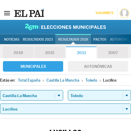
SUSCRÍBETE
26M | Elec
NOTICIAS
RESULTADOS 2023
RESULTADOS 2019
PACTOS
AUTONÓMIC
2019
2015
2011
2007
MUNICIPALES
AUTONÓMICAS
Estás en:
Total España
»
Castilla La Mancha
»
Toledo
»
Lucillos