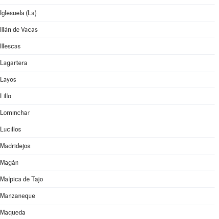
Iglesuela (La)
Illán de Vacas
Illescas
Lagartera
Layos
Lillo
Lominchar
Lucillos
Madridejos
Magán
Malpica de Tajo
Manzaneque
Maqueda