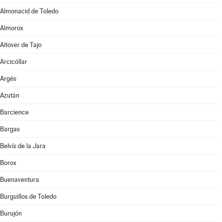
Almonacid de Toledo
Almorox
Añover de Tajo
Arcicóllar
Argés
Azután
Barcience
Bargas
Belvís de la Jara
Borox
Buenaventura
Burguillos de Toledo
Burujón