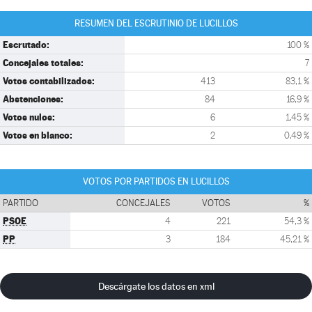
RESUMEN DEL ESCRUTINIO DE LUCILLOS
Escrutado:
100 %
Concejales totales:
7
Votos contabilizados:
413
83,1 %
Abstenciones:
84
16,9 %
Votos nulos:
6
1,45 %
Votos en blanco:
2
0,49 %
VOTOS POR PARTIDOS EN LUCILLOS
PARTIDO
CONCEJALES
VOTOS
%
PSOE
4
221
54,3 %
PP
3
184
45,21 %
Descárgate los datos en xml