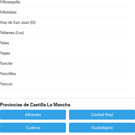
Villasequilla
Villatobas
Viso de San Juan (El)
Yébenes (Los)
Yeles
Yepes
Yuncler
Yunclillos
Yuncos
Provincias de Castilla La Mancha
Albacete
Ciudad Real
Cuenca
Guadalajara