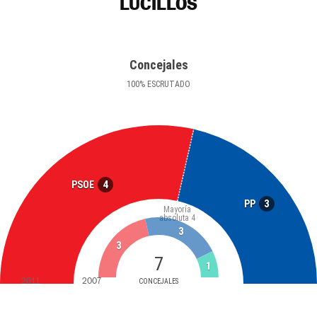
LUCILLOS
Concejales
100
%
ESCRUTADO
4
PSOE
3
PP
Mayoría
absoluta
4
3
3
7
1
2011
2007
CONCEJALES