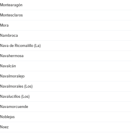
Montearagón
Montesclaros
Mora
Nambroca
Nava de Ricomalillo (La)
Navahermosa
Navalcán
Navalmoralejo
Navalmorales (Los)
Navalucillos (Los)
Navamorcuende
Noblejas
Noez