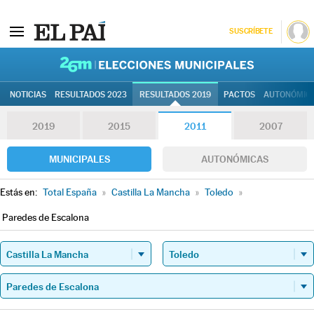
SUSCRÍBETE
26M | Elec
NOTICIAS
RESULTADOS 2023
RESULTADOS 2019
PACTOS
AUTONÓMIC
2019
2015
2011
2007
MUNICIPALES
AUTONÓMICAS
Estás en:
Total España
»
Castilla La Mancha
»
Toledo
»
Paredes de Escalona