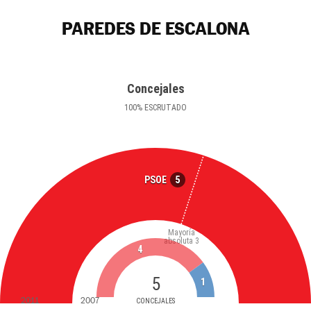
PAREDES DE ESCALONA
Concejales
100
%
ESCRUTADO
5
PSOE
Mayoría
absoluta
3
4
5
1
2011
2007
CONCEJALES