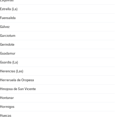
Esquivias
Estrella (La)
Fuensalida
Gálvez
Garciotum
Gerindote
Guadamur
Guardia (La)
Herencias (Las)
Herreruela de Oropesa
Hinojosa de San Vicente
Hontanar
Hormigos
Huecas