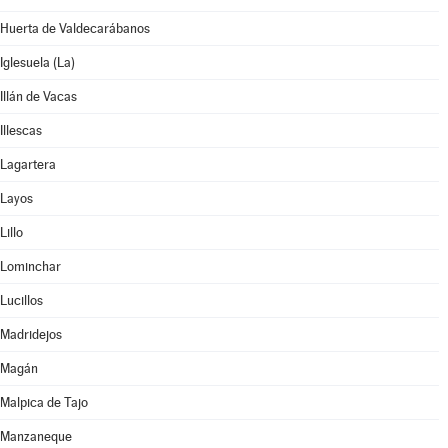
Huerta de Valdecarábanos
Iglesuela (La)
Illán de Vacas
Illescas
Lagartera
Layos
Lillo
Lominchar
Lucillos
Madridejos
Magán
Malpica de Tajo
Manzaneque