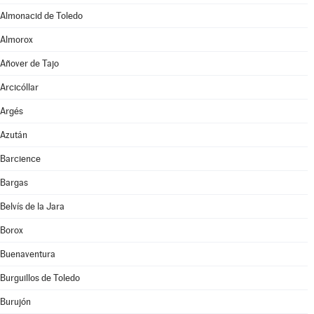
Almonacid de Toledo
Almorox
Añover de Tajo
Arcicóllar
Argés
Azután
Barcience
Bargas
Belvís de la Jara
Borox
Buenaventura
Burguillos de Toledo
Burujón