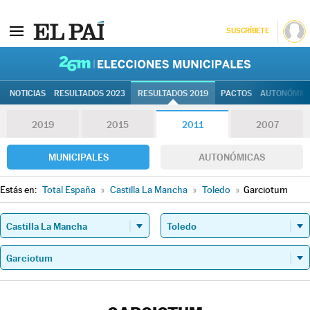
SUSCRÍBETE
26M | Elec
NOTICIAS
RESULTADOS 2023
RESULTADOS 2019
PACTOS
AUTONÓMIC
2019
2015
2011
2007
MUNICIPALES
AUTONÓMICAS
Estás en:
Total España
»
Castilla La Mancha
»
Toledo
»
Garciotum