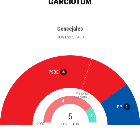
GARCIOTUM
Concejales
100
%
ESCRUTADO
4
PSOE
Mayoría
absoluta
3
4
1
PP
5
1
2011
2007
CONCEJALES