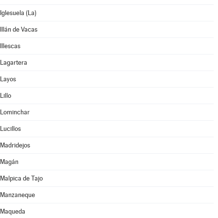
Iglesuela (La)
Illán de Vacas
Illescas
Lagartera
Layos
Lillo
Lominchar
Lucillos
Madridejos
Magán
Malpica de Tajo
Manzaneque
Maqueda