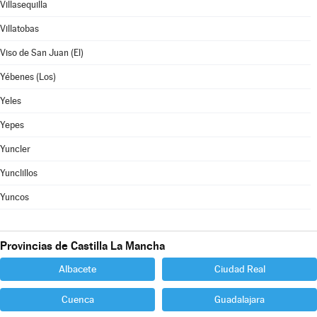
Villasequilla
Villatobas
Viso de San Juan (El)
Yébenes (Los)
Yeles
Yepes
Yuncler
Yunclillos
Yuncos
Provincias de Castilla La Mancha
Albacete
Ciudad Real
Cuenca
Guadalajara