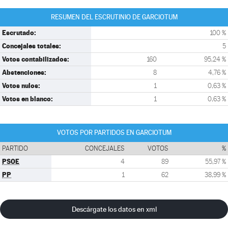
RESUMEN DEL ESCRUTINIO DE GARCIOTUM
Escrutado:
100 %
Concejales totales:
5
Votos contabilizados:
160
95,24 %
Abstenciones:
8
4,76 %
Votos nulos:
1
0,63 %
Votos en blanco:
1
0,63 %
VOTOS POR PARTIDOS EN GARCIOTUM
PARTIDO
CONCEJALES
VOTOS
%
PSOE
4
89
55,97 %
PP
1
62
38,99 %
Descárgate los datos en xml