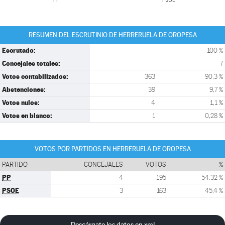
PP
PSOE
RESUMEN DEL ESCRUTINIO DE HERRERUELA DE OROPESA
Escrutado:
100 %
Concejales totales:
7
Votos contabilizados:
363
90,3 %
Abstenciones:
39
9,7 %
Votos nulos:
4
1,1 %
Votos en blanco:
1
0,28 %
VOTOS POR PARTIDOS EN HERRERUELA DE OROPESA
PARTIDO
CONCEJALES
VOTOS
%
PP
4
195
54,32 %
PSOE
3
163
45,4 %
Descárgate los datos en xml