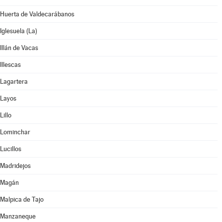
Huerta de Valdecarábanos
Iglesuela (La)
Illán de Vacas
Illescas
Lagartera
Layos
Lillo
Lominchar
Lucillos
Madridejos
Magán
Malpica de Tajo
Manzaneque