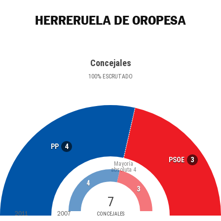
HERRERUELA DE OROPESA
Concejales
100
%
ESCRUTADO
4
PP
3
PSOE
Mayoría
absoluta
4
4
3
7
2011
2007
CONCEJALES