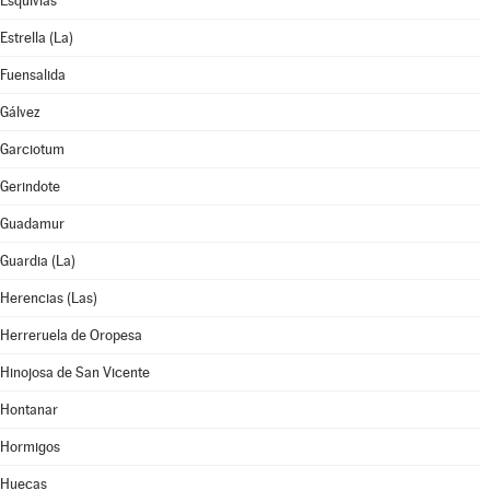
Esquivias
Estrella (La)
Fuensalida
Gálvez
Garciotum
Gerindote
Guadamur
Guardia (La)
Herencias (Las)
Herreruela de Oropesa
Hinojosa de San Vicente
Hontanar
Hormigos
Huecas