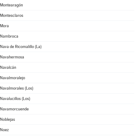
Montearagón
Montesclaros
Mora
Nambroca
Nava de Ricomalillo (La)
Navahermosa
Navalcán
Navalmoralejo
Navalmorales (Los)
Navalucillos (Los)
Navamorcuende
Noblejas
Noez