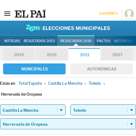
SUSCRÍBETE
26M | Elec
NOTICIAS
RESULTADOS 2023
RESULTADOS 2019
PACTOS
AUTONÓMIC
2019
2015
2011
2007
MUNICIPALES
AUTONÓMICAS
Estás en:
Total España
»
Castilla La Mancha
»
Toledo
»
Herreruela de Oropesa