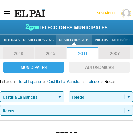
SUSCRÍBETE
26M | Elec
NOTICIAS
RESULTADOS 2023
RESULTADOS 2019
PACTOS
AUTONÓMIC
2019
2015
2011
2007
MUNICIPALES
AUTONÓMICAS
Estás en:
Total España
»
Castilla La Mancha
»
Toledo
»
Recas