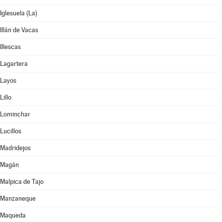
Iglesuela (La)
Illán de Vacas
Illescas
Lagartera
Layos
Lillo
Lominchar
Lucillos
Madridejos
Magán
Malpica de Tajo
Manzaneque
Maqueda