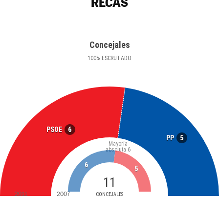
RECAS
Concejales
100
%
ESCRUTADO
6
PSOE
5
PP
Mayoría
absoluta
6
6
5
11
2011
2007
CONCEJALES