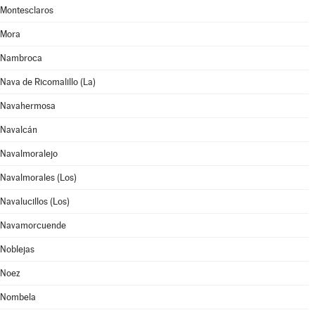
Montesclaros
Mora
Nambroca
Nava de Ricomalillo (La)
Navahermosa
Navalcán
Navalmoralejo
Navalmorales (Los)
Navalucillos (Los)
Navamorcuende
Noblejas
Noez
Nombela