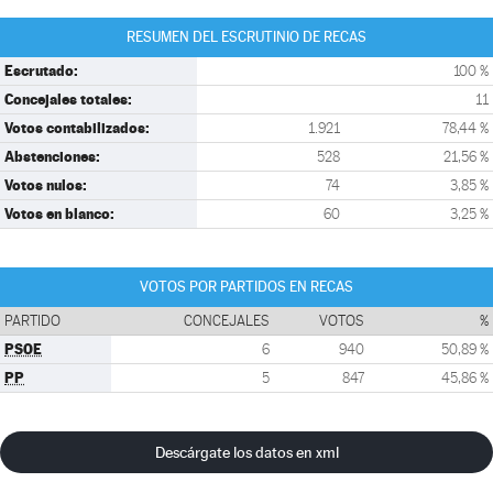
RESUMEN DEL ESCRUTINIO DE RECAS
Escrutado:
100 %
Concejales totales:
11
Votos contabilizados:
1.921
78,44 %
Abstenciones:
528
21,56 %
Votos nulos:
74
3,85 %
Votos en blanco:
60
3,25 %
VOTOS POR PARTIDOS EN RECAS
PARTIDO
CONCEJALES
VOTOS
%
PSOE
6
940
50,89 %
PP
5
847
45,86 %
Descárgate los datos en xml