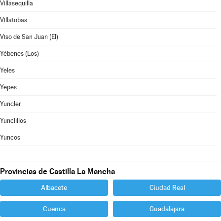
Villasequilla
Villatobas
Viso de San Juan (El)
Yébenes (Los)
Yeles
Yepes
Yuncler
Yunclillos
Yuncos
Provincias de Castilla La Mancha
Albacete
Ciudad Real
Cuenca
Guadalajara