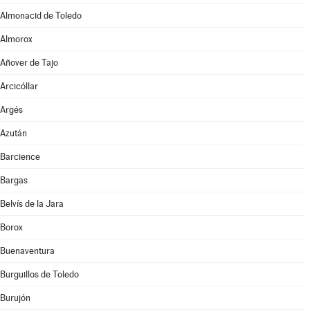
Almonacid de Toledo
Almorox
Añover de Tajo
Arcicóllar
Argés
Azután
Barcience
Bargas
Belvís de la Jara
Borox
Buenaventura
Burguillos de Toledo
Burujón