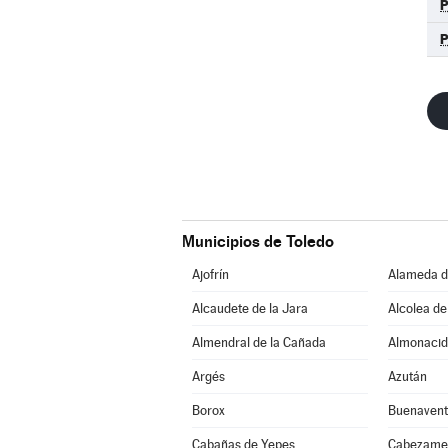
Municipios de Toledo
Ajofrín
Alameda d
Alcaudete de la Jara
Alcolea de
Almendral de la Cañada
Almonacid
Argés
Azután
Borox
Buenavent
Cabañas de Yepes
Cabezame