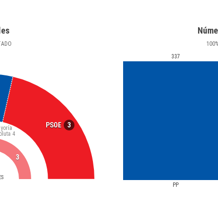
les
Núme
TADO
100
337
3
PSOE
yoría
oluta
4
3
ES
PP