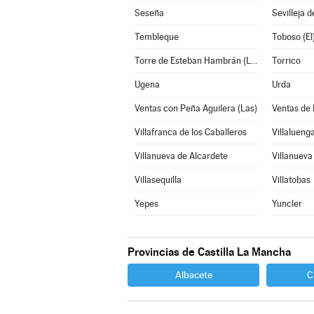
Seseña
Sevilleja d
Tembleque
Toboso (El
Torre de Esteban Hambrán (La)
Torrico
Ugena
Urda
Ventas con Peña Aguilera (Las)
Ventas de
Villafranca de los Caballeros
Villalueng
Villanueva de Alcardete
Villanueva
Villasequilla
Villatobas
Yepes
Yuncler
Provincias de Castilla La Mancha
Albacete
C