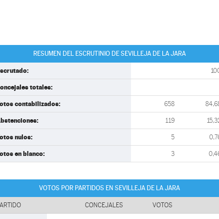
RESUMEN DEL ESCRUTINIO DE SEVILLEJA DE LA JARA
scrutado:
10
oncejales totales:
otos contabilizados:
658
84,6
bstenciones:
119
15,3
otos nulos:
5
0,7
otos en blanco:
3
0,4
VOTOS POR PARTIDOS EN SEVILLEJA DE LA JARA
ARTIDO
CONCEJALES
VOTOS