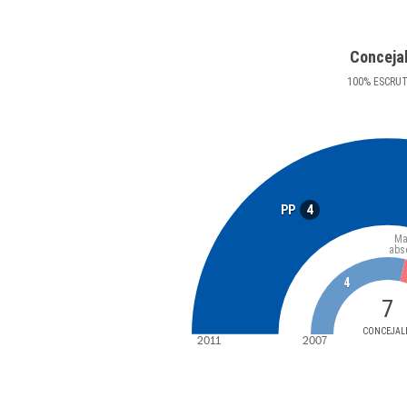
Conceja
100
%
ESCRU
4
PP
Ma
abs
4
7
CONCEJAL
2011
2007