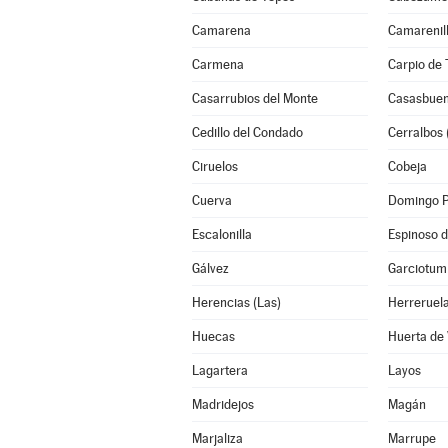
Camarena
Camarenil
Carmena
Carpio de T
Casarrubios del Monte
Casasbue
Cedillo del Condado
Cerralbos 
Ciruelos
Cobeja
Cuerva
Domingo 
Escalonilla
Espinoso d
Gálvez
Garciotum
Herencias (Las)
Herreruel
Huecas
Huerta de
Lagartera
Layos
Madridejos
Magán
Marjaliza
Marrupe