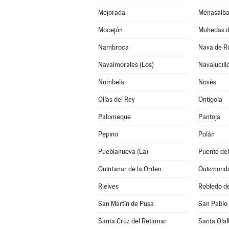
Mejorada
Menasalb
Mocejón
Mohedas d
Nambroca
Nava de Ri
Navalmorales (Los)
Navalucill
Nombela
Novés
Olías del Rey
Ontígola
Palomeque
Pantoja
Pepino
Polán
Pueblanueva (La)
Puente del
Quintanar de la Orden
Quismond
Rielves
Robledo d
San Martín de Pusa
San Pablo 
Santa Cruz del Retamar
Santa Olal