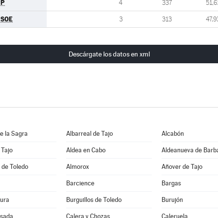
PP
4
337
51,6
PSOE
3
313
47,9
Descárgate los datos en xml
e la Sagra
Albarreal de Tajo
Alcabón
 Tajo
Aldea en Cabo
Aldeanueva de Barb
 de Toledo
Almorox
Añover de Tajo
Barcience
Bargas
ura
Burguillos de Toledo
Burujón
sada
Calera y Chozas
Caleruela