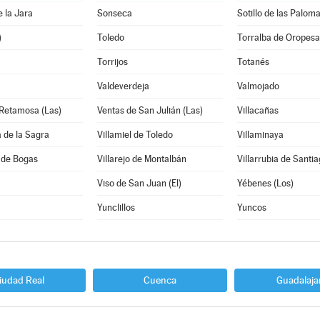
e la Jara
Sonseca
Sotillo de las Palom
)
Toledo
Torralba de Oropesa
Torrijos
Totanés
Valdeverdeja
Valmojado
 Retamosa (Las)
Ventas de San Julián (Las)
Villacañas
a de la Sagra
Villamiel de Toledo
Villaminaya
 de Bogas
Villarejo de Montalbán
Villarrubia de Santi
Viso de San Juan (El)
Yébenes (Los)
Yunclillos
Yuncos
iudad Real
Cuenca
Guadalaja