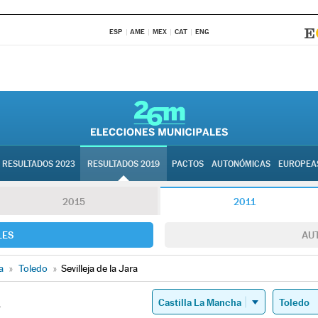
ESP
AME
MEX
CAT
ENG
RESULTADOS 2023
RESULTADOS 2019
PACTOS
AUTONÓMICAS
EUROPEA
2015
2011
LES
AU
a
»
Toledo
»
Sevilleja de la Jara
A