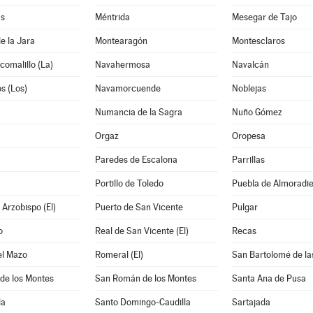
as
Méntrida
Mesegar de Tajo
e la Jara
Montearagón
Montesclaros
comalillo (La)
Navahermosa
Navalcán
os (Los)
Navamorcuende
Noblejas
Numancia de la Sagra
Nuño Gómez
Orgaz
Oropesa
Paredes de Escalona
Parrillas
Portillo de Toledo
Puebla de Almoradiel
 Arzobispo (El)
Puerto de San Vicente
Pulgar
o
Real de San Vicente (El)
Recas
el Mazo
Romeral (El)
San Bartolomé de la
de los Montes
San Román de los Montes
Santa Ana de Pusa
la
Santo Domingo-Caudilla
Sartajada