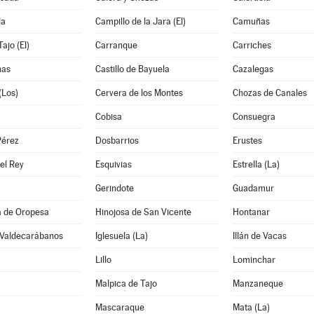
la
Campillo de la Jara (El)
Camuñas
ajo (El)
Carranque
Carriches
nas
Castillo de Bayuela
Cazalegas
(Los)
Cervera de los Montes
Chozas de Canales
Cobisa
Consuegra
Pérez
Dosbarrios
Erustes
el Rey
Esquivias
Estrella (La)
Gerindote
Guadamur
a de Oropesa
Hinojosa de San Vicente
Hontanar
 Valdecarábanos
Iglesuela (La)
Illán de Vacas
Lillo
Lominchar
Malpica de Tajo
Manzaneque
Mascaraque
Mata (La)