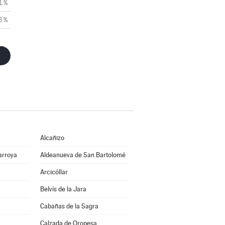
1 %
3 %
Alcañizo
arroya
Aldeanueva de San Bartolomé
Arcicóllar
Belvís de la Jara
Cabañas de la Sagra
Calzada de Oropesa