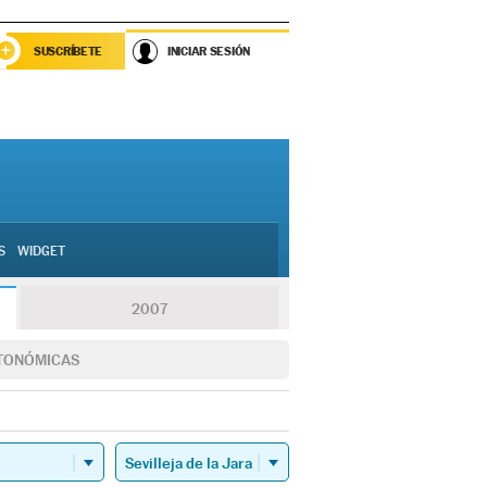
SUSCRÍBETE
INICIAR SESIÓN
S
WIDGET
2007
TONÓMICAS