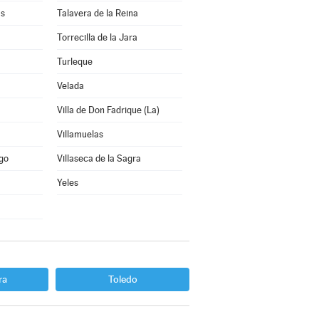
as
Talavera de la Reina
Torrecilla de la Jara
Turleque
Velada
Villa de Don Fadrique (La)
Villamuelas
ago
Villaseca de la Sagra
Yeles
ra
Toledo