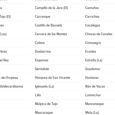
la
Campillo de la Jara (El)
Camuñas
ajo (El)
Carranque
Carriches
nas
Castillo de Bayuela
Cazalegas
(Los)
Cervera de los Montes
Chozas de Canales
Cobisa
Consuegra
Pérez
Dosbarrios
Erustes
el Rey
Esquivias
Estrella (La)
Gerindote
Guadamur
a de Oropesa
Hinojosa de San Vicente
Hontanar
 Valdecarábanos
Iglesuela (La)
Illán de Vacas
Lillo
Lominchar
Malpica de Tajo
Manzaneque
Mascaraque
Mata (La)