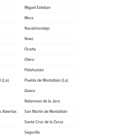
Miguel Esteban
Mora
Navalmoralejo
Noez
Ocaña
Otero
Pelahustán
 (La)
Puebla de Montalbán (La)
Quero
Retamoso de la Jara
s Abiertas
San Martín de Montalbán
Santa Cruz de la Zarza
Segurilla