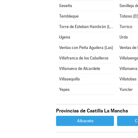
Seseña
Sevilleja d
Tembleque
Toboso (El
Torre de Esteban Hambrán (La)
Torrico
Ugena
Urda
Ventas con Peña Aguilera (Las)
Ventas de
Villafranca de los Caballeros
Villalueng
Villanueva de Alcardete
Villanueva
Villasequilla
Villatobas
Yepes
Yuncler
Provincias de Castilla La Mancha
Albacete
C