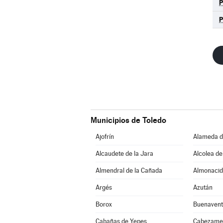
Municipios de Toledo
Ajofrín
Alameda d
Alcaudete de la Jara
Alcolea de
Almendral de la Cañada
Almonacid
Argés
Azután
Borox
Buenavent
Cabañas de Yepes
Cabezame