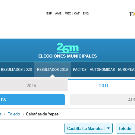
ESP
AME
MEX
CAT
ENG
RESULTADOS 2023
RESULTADOS 2019
PACTOS
AUTONÓMICAS
EUROPEA
2015
2011
LES
AU
a
»
Toledo
»
Cabañas de Yepes