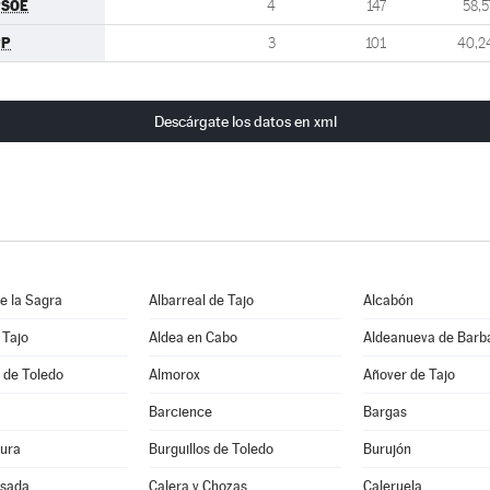
PSOE
4
147
58,5
PP
3
101
40,2
Descárgate los datos en xml
e la Sagra
Albarreal de Tajo
Alcabón
 Tajo
Aldea en Cabo
Aldeanueva de Barb
 de Toledo
Almorox
Añover de Tajo
Barcience
Bargas
ura
Burguillos de Toledo
Burujón
sada
Calera y Chozas
Caleruela