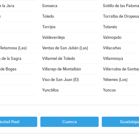
e la Jara
Sonseca
Sotillo de las Palom
)
Toledo
Torralba de Oropesa
Torrijos
Totanés
Valdeverdeja
Valmojado
 Retamosa (Las)
Ventas de San Julián (Las)
Villacañas
a de la Sagra
Villamiel de Toledo
Villaminaya
 de Bogas
Villarejo de Montalbán
Villarrubia de Santi
Viso de San Juan (El)
Yébenes (Los)
Yunclillos
Yuncos
iudad Real
Cuenca
Guadalaja