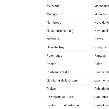
Mejorada
Menasalb
Mocejón
Mohedas d
Nambroca
Nava de Ri
Navalmorales (Los)
Navalucill
Nombela
Novés
Olías del Rey
Ontígola
Palomeque
Pantoja
Pepino
Polán
Pueblanueva (La)
Puente del
Quintanar de la Orden
Quismond
Rielves
Robledo d
San Martín de Pusa
San Pablo 
Santa Cruz del Retamar
Santa Olal