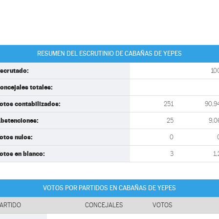
RESUMEN DEL ESCRUTINIO DE CABAÑAS DE YEPES
scrutado:
10
oncejales totales:
otos contabilizados:
251
90,9
bstenciones:
25
9,0
otos nulos:
0
otos en blanco:
3
1,
VOTOS POR PARTIDOS EN CABAÑAS DE YEPES
ARTIDO
CONCEJALES
VOTOS