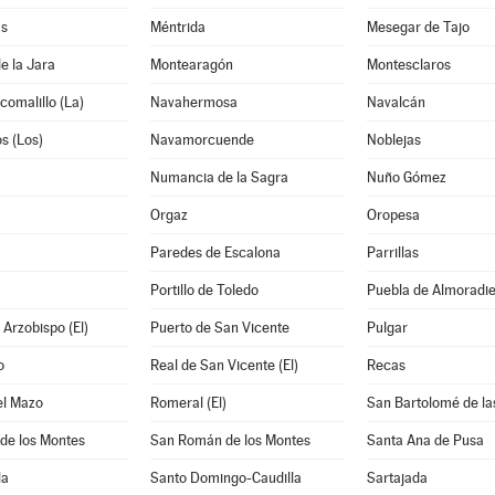
as
Méntrida
Mesegar de Tajo
e la Jara
Montearagón
Montesclaros
comalillo (La)
Navahermosa
Navalcán
os (Los)
Navamorcuende
Noblejas
Numancia de la Sagra
Nuño Gómez
Orgaz
Oropesa
Paredes de Escalona
Parrillas
Portillo de Toledo
Puebla de Almoradiel
 Arzobispo (El)
Puerto de San Vicente
Pulgar
o
Real de San Vicente (El)
Recas
el Mazo
Romeral (El)
San Bartolomé de la
de los Montes
San Román de los Montes
Santa Ana de Pusa
la
Santo Domingo-Caudilla
Sartajada