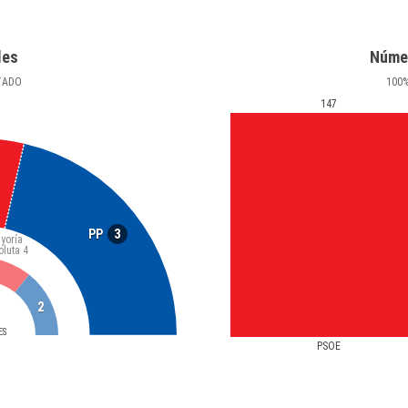
les
Núme
TADO
100
147
3
PP
yoría
oluta
4
2
ES
PSOE