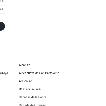
7 %
4 %
Alcañizo
arroya
Aldeanueva de San Bartolomé
Arcicóllar
Belvís de la Jara
Cabañas de la Sagra
Calzada de Oropesa