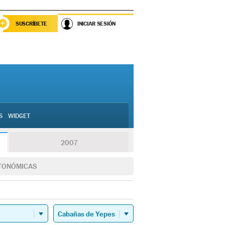
SUSCRÍBETE
INICIAR SESIÓN
S
WIDGET
2007
TONÓMICAS