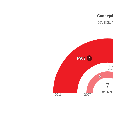
Conceja
100
%
ESCRU
4
PSOE
Ma
abs
5
7
CONCEJAL
2011
2007