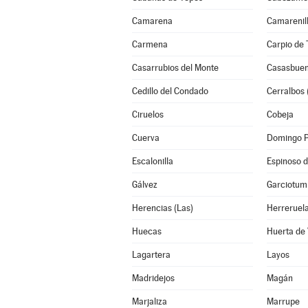
Camarena
Camarenil
Carmena
Carpio de T
Casarrubios del Monte
Casasbue
Cedillo del Condado
Cerralbos 
Ciruelos
Cobeja
Cuerva
Domingo 
Escalonilla
Espinoso d
Gálvez
Garciotum
Herencias (Las)
Herreruel
Huecas
Huerta de
Lagartera
Layos
Madridejos
Magán
Marjaliza
Marrupe