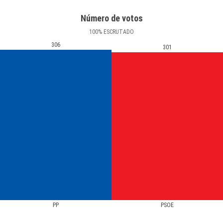
Número de votos
100
%
ESCRUTADO
306
301
PP
PSOE