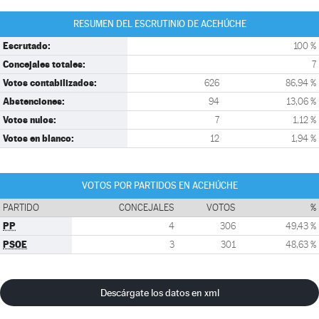
RESUMEN DEL ESCRUTINIO DE ACEHÚCHE
Escrutado:
100 %
Concejales totales:
7
Votos contabilizados:
626
86,94 %
Abstenciones:
94
13,06 %
Votos nulos:
7
1,12 %
Votos en blanco:
12
1,94 %
VOTOS POR PARTIDOS EN ACEHÚCHE
PARTIDO
CONCEJALES
VOTOS
%
PP
4
306
49,43 %
PSOE
3
301
48,63 %
Descárgate los datos en xml