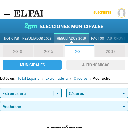
SUSCRÍBETE
26M | Elec
NOTICIAS
RESULTADOS 2023
RESULTADOS 2019
PACTOS
AUTONÓMIC
2019
2015
2011
2007
MUNICIPALES
AUTONÓMICAS
Estás en:
Total España
»
Extremadura
»
Cáceres
»
Acehúche