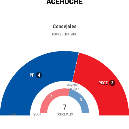
ACEHÚCHE
Concejales
100
%
ESCRUTADO
4
PP
3
PSOE
Mayoría
absoluta
4
4
3
7
2011
2007
CONCEJALES