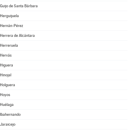
Guijo de Santa Bárbara
Herguijuela
Hernán-Pérez
Herrera de Alcántara
Herreruela
Hervás
Higuera
Hinojal
Holguera
Hoyos
Huélaga
Ibahernando
Jaraicejo