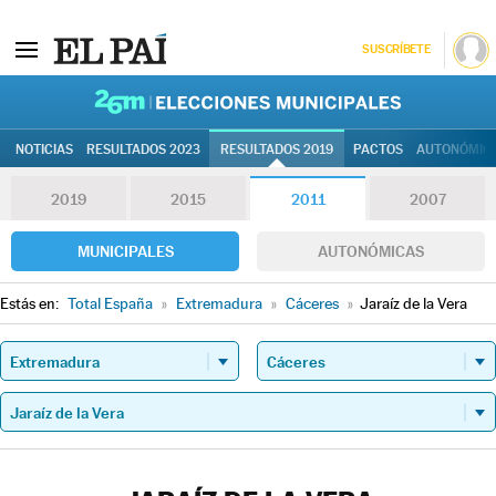
SUSCRÍBETE
26M | Elec
NOTICIAS
RESULTADOS 2023
RESULTADOS 2019
PACTOS
AUTONÓMIC
2019
2015
2011
2007
MUNICIPALES
AUTONÓMICAS
Estás en:
Total España
»
Extremadura
»
Cáceres
»
Jaraíz de la Vera