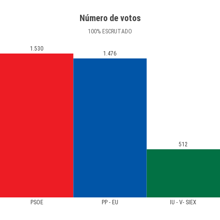
Número de votos
100
%
ESCRUTADO
1.530
1.476
512
PSOE
PP - EU
IU - V- SIEX