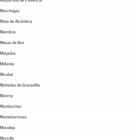
Malpartida de Plasencia
Marchagaz
Mata de Alcántara
Membrío
Mesas de Ibor
Miajadas
Millanes
Mirabel
Mohedas de Granadilla
Monroy
Montánchez
Montehermoso
Moraleja
Morcillo