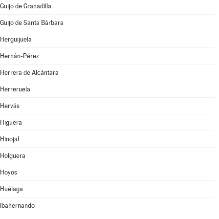
Guijo de Granadilla
Guijo de Santa Bárbara
Herguijuela
Hernán-Pérez
Herrera de Alcántara
Herreruela
Hervás
Higuera
Hinojal
Holguera
Hoyos
Huélaga
Ibahernando