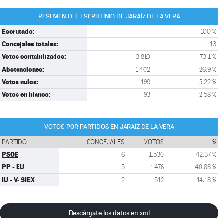
RESUMEN DEL ESCRUTINIO DE JARAÍZ DE LA VERA
Escrutado:
100 %
Concejales totales:
13
Votos contabilizados:
3.810
73,1 %
Abstenciones:
1.402
26,9 %
Votos nulos:
199
5,22 %
Votos en blanco:
93
2,58 %
VOTOS POR PARTIDOS EN JARAÍZ DE LA VERA
PARTIDO
CONCEJALES
VOTOS
%
PSOE
6
1.530
42,37 %
PP - EU
5
1.476
40,88 %
IU - V- SIEX
2
512
14,18 %
Descárgate los datos en xml