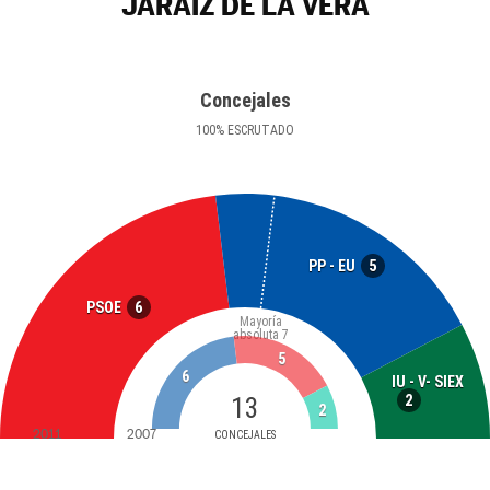
JARAÍZ DE LA VERA
Concejales
100
%
ESCRUTADO
5
PP - EU
6
PSOE
Mayoría
absoluta
7
5
6
IU - V- SIEX
2
13
2
2011
2007
CONCEJALES