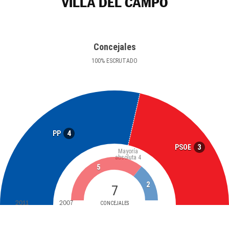
VILLA DEL CAMPO
Concejales
100
%
ESCRUTADO
4
PP
3
PSOE
Mayoría
absoluta
4
5
2
7
2011
2007
CONCEJALES