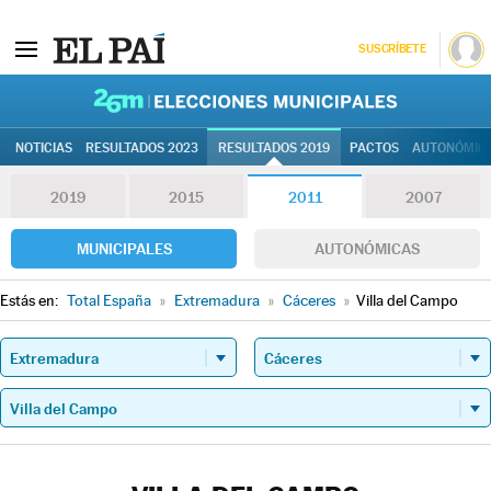
SUSCRÍBETE
26M | Elec
NOTICIAS
RESULTADOS 2023
RESULTADOS 2019
PACTOS
AUTONÓMIC
2019
2015
2011
2007
MUNICIPALES
AUTONÓMICAS
Estás en:
Total España
»
Extremadura
»
Cáceres
»
Villa del Campo