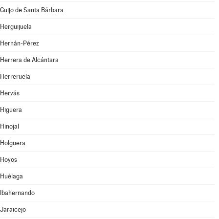
Guijo de Santa Bárbara
Herguijuela
Hernán-Pérez
Herrera de Alcántara
Herreruela
Hervás
Higuera
Hinojal
Holguera
Hoyos
Huélaga
Ibahernando
Jaraicejo