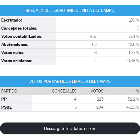
RESUMEN DEL ESCRUTINIO DE VILLA DEL CAMPO
Escrutado:
100 %
Concejales totales:
7
Votos contabilizados:
437
87,4 %
Abstenciones:
63
12,6 %
Votos nulos:
6
1,37 %
Votos en blanco:
2
0,46 %
VOTOS POR PARTIDOS EN VILLA DEL CAMPO
PARTIDO
CONCEJALES
VOTOS
%
PP
4
225
52,2 %
PSOE
3
204
47,33 %
Descárgate los datos en xml