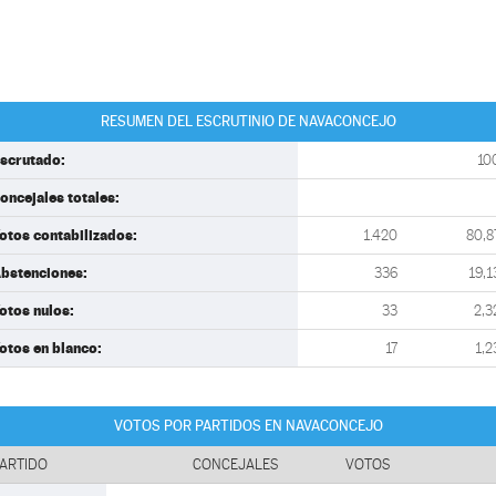
RESUMEN DEL ESCRUTINIO DE NAVACONCEJO
scrutado:
10
oncejales totales:
otos contabilizados:
1.420
80,8
bstenciones:
336
19,1
otos nulos:
33
2,3
otos en blanco:
17
1,2
VOTOS POR PARTIDOS EN NAVACONCEJO
ARTIDO
CONCEJALES
VOTOS