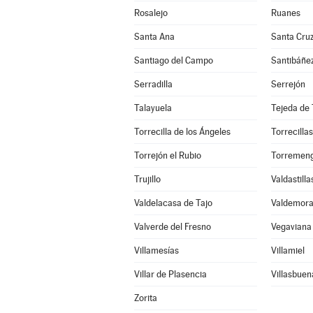
Rosalejo
Ruanes
Santa Ana
Santa Cruz
Santiago del Campo
Santibáñez
Serradilla
Serrejón
Talayuela
Tejeda de 
Torrecilla de los Ángeles
Torrecillas
Torrejón el Rubio
Torremen
Trujillo
Valdastilla
Valdelacasa de Tajo
Valdemora
Valverde del Fresno
Vegaviana
Villamesías
Villamiel
Villar de Plasencia
Villasbuen
Zorita