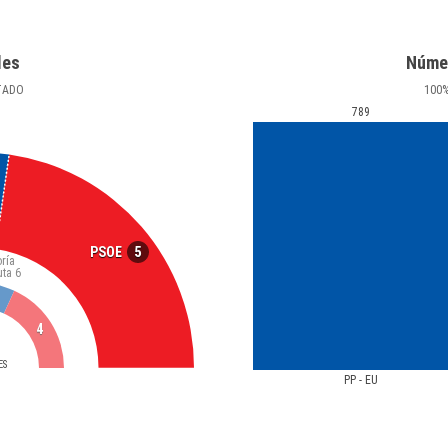
les
Núme
TADO
100
789
5
PSOE
ría
uta
6
4
ES
PP - EU