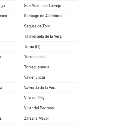
ago
San Martín de Trevejo
asca
Santiago de Alcántara
Segura de Toro
Talaveruela de la Vera
Torno (El)
a
Torrejoncillo
Torrequemada
Valdehúncar
ra
Valverde de la Vera
Villa del Rey
a
Villar del Pedroso
z
Zarza la Mayor