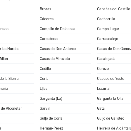
Brozas
Cabañas del Castillo
Cáceres
Cachorrilla
risco
Campillo de Deleitosa
Campo Lugar
Carcaboso
Carrascalejo
 las Hurdes
Casas de Don Antonio
Casas de Don Góme
illán
Casas de Miravete
Casatejada
Cedillo
Cerezo
de la Sierra
Coria
Cuacos de Yuste
maría
Eljas
Escurial
Garganta (La)
Garganta la Olla
s de Alconétar
Garvín
Gata
Guijo de Coria
Guijo de Galisteo
a
Hernán-Pérez
Herrera de Alcántar