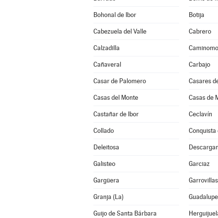
Bohonal de Ibor
Botija
Cabezuela del Valle
Cabrero
Calzadilla
Caminomo
Cañaveral
Carbajo
Casar de Palomero
Casares de
Casas del Monte
Casas de M
Castañar de Ibor
Ceclavín
Collado
Conquista 
Deleitosa
Descarga
Galisteo
Garciaz
Gargüera
Garrovilla
Granja (La)
Guadalupe
Guijo de Santa Bárbara
Herguijuel