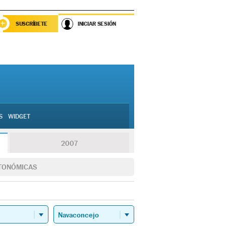
SUSCRÍBETE
INICIAR SESIÓN
S
WIDGET
2007
TONÓMICAS