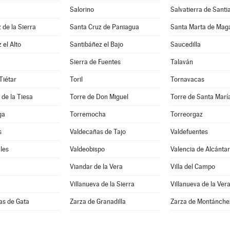
Salorino
Salvatierra de Santi
 de la Sierra
Santa Cruz de Paniagua
Santa Marta de Mag
 el Alto
Santibáñez el Bajo
Saucedilla
Sierra de Fuentes
Talaván
Tiétar
Toril
Tornavacas
 de la Tiesa
Torre de Don Miguel
Torre de Santa Marí
ga
Torremocha
Torreorgaz
s
Valdecañas de Tajo
Valdefuentes
les
Valdeobispo
Valencia de Alcánta
Viandar de la Vera
Villa del Campo
Villanueva de la Sierra
Villanueva de la Ver
as de Gata
Zarza de Granadilla
Zarza de Montánche