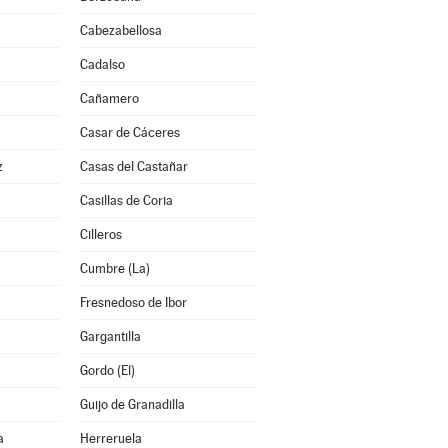
Cabezabellosa
Cadalso
Cañamero
Casar de Cáceres
z
Casas del Castañar
Casillas de Coria
Cilleros
Cumbre (La)
Fresnedoso de Ibor
Gargantilla
Gordo (El)
Guijo de Granadilla
a
Herreruela