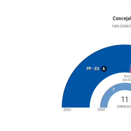
Conceja
100
%
ESCRU
6
PP - EU
Mayo
absol
7
11
CONCEJAL
2011
2007