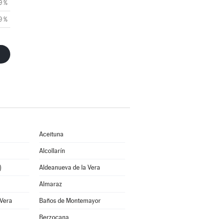
9 %
9 %
Aceituna
Alcollarín
)
Aldeanueva de la Vera
Almaraz
 Vera
Baños de Montemayor
Berzocana