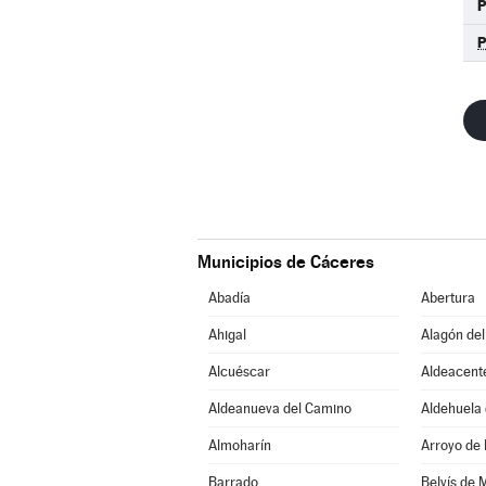
P
Municipios de Cáceres
Abadía
Abertura
Ahigal
Alagón del
Alcuéscar
Aldeacent
Aldeanueva del Camino
Aldehuela 
Almoharín
Arroyo de 
Barrado
Belvís de 