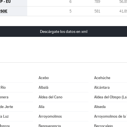
P - EU
6
789
56,8
PSOE
5
581
41,8
Descárgate los datos en xml
Acebo
Acehúche
 Río
Albalá
Alcántara
enera
Aldea del Cano
Aldea del Obispo (La
de Jerte
Alía
Aliseda
la Luz
Arroyomolinos
Arroyomolinos de la
Monroy
Benquerencia
Berrocalejo