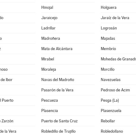
Hinojal
Holguera
do
Jaraicejo
Jaraíz de la Vera
Ladrillar
Logrosán
o
Madroñera
Majadas
z
Mata de Alcántara
Membrío
Mirabel
Mohedas de Granadil
moso
Moraleja
Morcillo
 de Ibor
Navas del Madroño
Navezuelas
Pasarón de la Vera
Pedroso de Acim
l Puerto
Pescueza
Pesga (La)
Plasencia
Plasenzuela
e Zarzón
Puerto de Santa Cruz
Rebollar
de la Vera
Robledillo de Trujillo
Robledollano