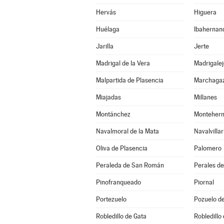
Hervás
Higuera
Huélaga
Ibahernan
Jarilla
Jerte
Madrigal de la Vera
Madrigalej
Malpartida de Plasencia
Marchaga
Miajadas
Millanes
Montánchez
Monteher
Navalmoral de la Mata
Navalvillar
Oliva de Plasencia
Palomero
Peraleda de San Román
Perales de
Pinofranqueado
Piornal
Portezuelo
Pozuelo d
Robledillo de Gata
Robledillo 