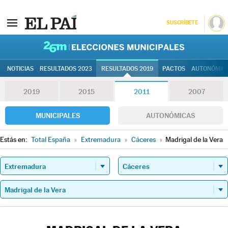
SUSCRÍBETE
26M | Elec
NOTICIAS
RESULTADOS 2023
RESULTADOS 2019
PACTOS
AUTONÓMIC
2019
2015
2011
2007
MUNICIPALES
AUTONÓMICAS
Estás en:
Total España
»
Extremadura
»
Cáceres
»
Madrigal de la Vera