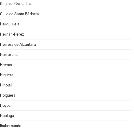
Guijo de Granadilla
Guijo de Santa Bárbara
Herguijuela
Hernán-Pérez
Herrera de Alcántara
Herreruela
Hervás
Higuera
Hinojal
Holguera
Hoyos
Huélaga
Ibahernando