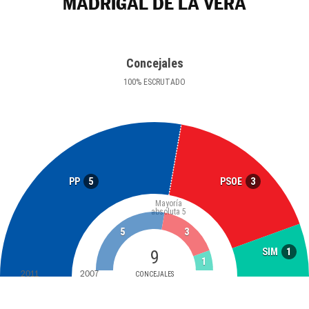
MADRIGAL DE LA VERA
Concejales
100
%
ESCRUTADO
5
3
PP
PSOE
Mayoría
absoluta
5
5
3
1
SIM
9
1
2011
2007
CONCEJALES