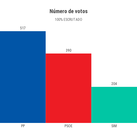
Número de votos
100
%
ESCRUTADO
517
390
204
PP
PSOE
SIM