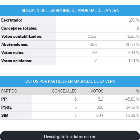
RESUMEN DEL ESCRUTINIO DE MADRIGAL DE LA VERA
Escrutado:
100 %
Concejales totales:
9
Votos contabilizados:
1.167
79,23 %
Abstenciones:
306
20,77 %
Votos nulos:
39
3,34 %
Votos en blanco:
17
1,51 %
VOTOS POR PARTIDOS EN MADRIGAL DE LA VERA
PARTIDO
CONCEJALES
VOTOS
%
PP
5
517
45,83 %
PSOE
3
390
34,57 %
SIM
1
204
18,09 %
Descárgate los datos en xml