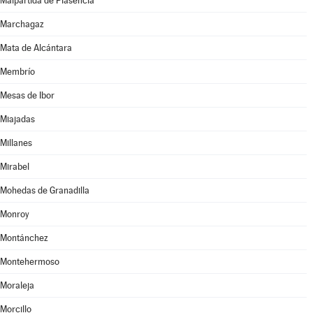
Malpartida de Plasencia
Marchagaz
Mata de Alcántara
Membrío
Mesas de Ibor
Miajadas
Millanes
Mirabel
Mohedas de Granadilla
Monroy
Montánchez
Montehermoso
Moraleja
Morcillo