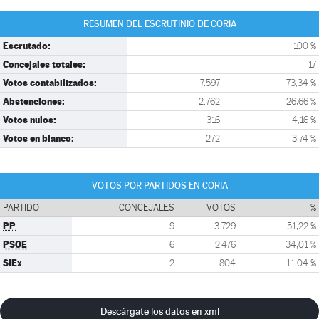
RESUMEN DEL ESCRUTINIO DE CORIA
Escrutado:
100 %
Concejales totales:
17
Votos contabilizados:
7.597
73,34 %
Abstenciones:
2.762
26,66 %
Votos nulos:
316
4,16 %
Votos en blanco:
272
3,74 %
VOTOS POR PARTIDOS EN CORIA
PARTIDO
CONCEJALES
VOTOS
%
PP
9
3.729
51,22 %
PSOE
6
2.476
34,01 %
SIEx
2
804
11,04 %
Descárgate los datos en xml