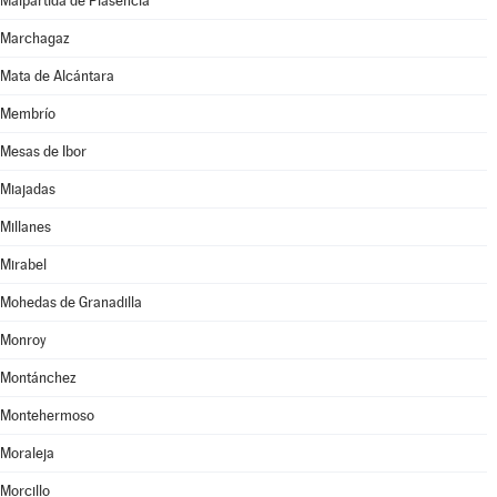
Malpartida de Plasencia
Marchagaz
Mata de Alcántara
Membrío
Mesas de Ibor
Miajadas
Millanes
Mirabel
Mohedas de Granadilla
Monroy
Montánchez
Montehermoso
Moraleja
Morcillo