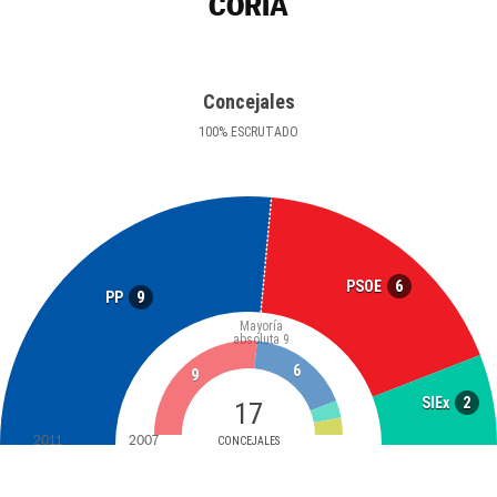
CORIA
Concejales
100
%
ESCRUTADO
6
PSOE
9
PP
Mayoría
absoluta
9
6
9
2
SIEx
17
2011
2007
CONCEJALES