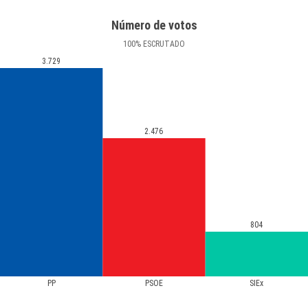
Número de votos
100
%
ESCRUTADO
3.729
2.476
804
PP
PSOE
SIEx