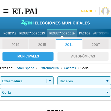
SUSCRÍBETE
26M | Elec
NOTICIAS
RESULTADOS 2023
RESULTADOS 2019
PACTOS
AUTONÓMIC
2019
2015
2011
2007
MUNICIPALES
AUTONÓMICAS
Estás en:
Total España
»
Extremadura
»
Cáceres
»
Coria