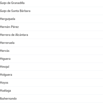
Guijo de Granadilla
Guijo de Santa Bárbara
Herguijuela
Hernán-Pérez
Herrera de Alcántara
Herreruela
Hervás
Higuera
Hinojal
Holguera
Hoyos
Huélaga
Ibahernando