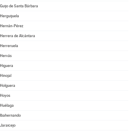
Guijo de Santa Bárbara
Herguijuela
Hernán-Pérez
Herrera de Alcántara
Herreruela
Hervás
Higuera
Hinojal
Holguera
Hoyos
Huélaga
Ibahernando
Jaraicejo