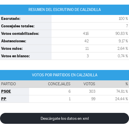
RESUMEN DEL ESCRUTINIO DE CALZADILLA
Escrutado:
100 %
Concejales totales:
7
Votos contabilizados:
416
90,83 %
Abstenciones:
42
9,17 %
Votos nulos:
11
2,64 %
Votos en blanco:
3
0,74 %
VOTOS POR PARTIDOS EN CALZADILLA
PARTIDO
CONCEJALES
VOTOS
%
PSOE
6
303
74,81 %
PP
1
99
24,44 %
Descárgate los datos en xml