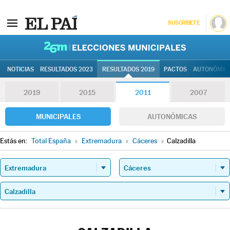
SUSCRÍBETE
26M | Elec
NOTICIAS
RESULTADOS 2023
RESULTADOS 2019
PACTOS
AUTONÓMIC
2019
2015
2011
2007
MUNICIPALES
AUTONÓMICAS
Estás en:
Total España
»
Extremadura
»
Cáceres
»
Calzadilla