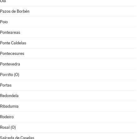
Oia
Pazos de Borbén
Poio
Ponteareas
Ponte Caldelas
Pontecesures
Pontevedra
Porriño (O)
Portas
Redondela
Ribadumia
Rodeiro
Rosal (O)
Salceda de Caselas