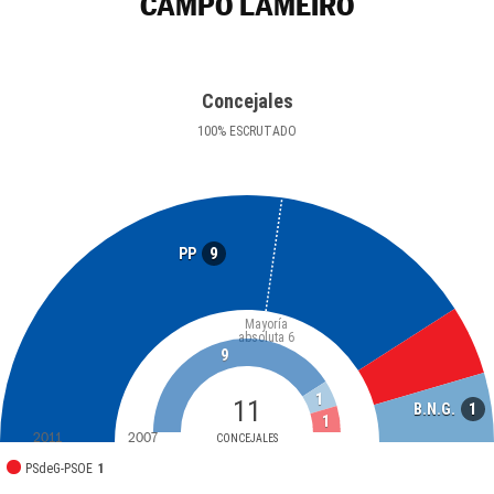
CAMPO LAMEIRO
Concejales
100
%
ESCRUTADO
9
PP
Mayoría
absoluta
6
9
1
11
1
B.N.G.
1
2011
2007
CONCEJALES
PSdeG-PSOE
1