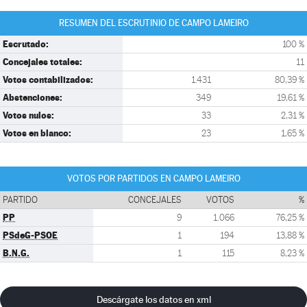
RESUMEN DEL ESCRUTINIO DE CAMPO LAMEIRO
Escrutado:
100 %
Concejales totales:
11
Votos contabilizados:
1.431
80,39 %
Abstenciones:
349
19,61 %
Votos nulos:
33
2,31 %
Votos en blanco:
23
1,65 %
VOTOS POR PARTIDOS EN CAMPO LAMEIRO
PARTIDO
CONCEJALES
VOTOS
%
PP
9
1.066
76,25 %
PSdeG-PSOE
1
194
13,88 %
B.N.G.
1
115
8,23 %
Descárgate los datos en xml