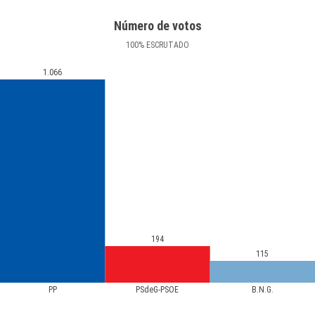
Número de votos
100
%
ESCRUTADO
1.066
194
115
PP
PSdeG-PSOE
B.N.G.