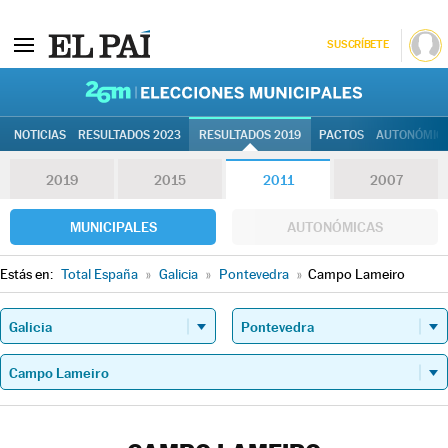
SUSCRÍBETE
26M | Elec
NOTICIAS
RESULTADOS 2023
RESULTADOS 2019
PACTOS
AUTONÓMIC
2019
2015
2011
2007
MUNICIPALES
AUTONÓMICAS
Estás en:
Total España
»
Galicia
»
Pontevedra
»
Campo Lameiro