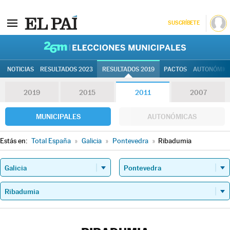
SUSCRÍBETE
26M | Elec
NOTICIAS
RESULTADOS 2023
RESULTADOS 2019
PACTOS
AUTONÓMIC
2019
2015
2011
2007
MUNICIPALES
AUTONÓMICAS
Estás en:
Total España
»
Galicia
»
Pontevedra
»
Ribadumia