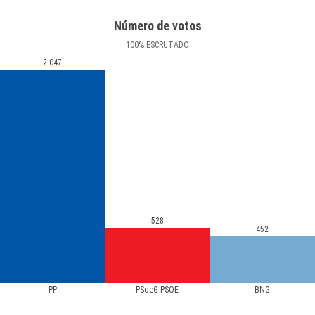
Número de votos
100
%
ESCRUTADO
2.047
528
452
PP
PSdeG-PSOE
BNG