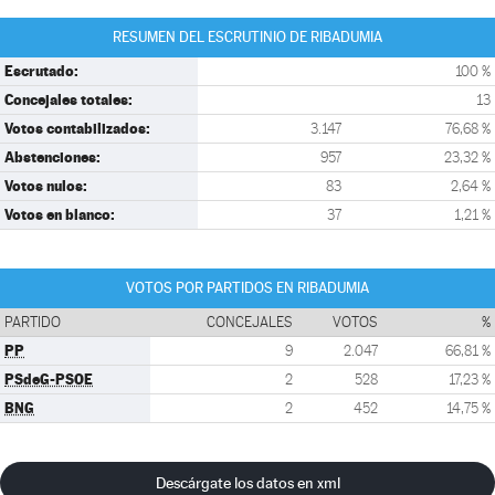
RESUMEN DEL ESCRUTINIO DE RIBADUMIA
Escrutado:
100 %
Concejales totales:
13
Votos contabilizados:
3.147
76,68 %
Abstenciones:
957
23,32 %
Votos nulos:
83
2,64 %
Votos en blanco:
37
1,21 %
VOTOS POR PARTIDOS EN RIBADUMIA
PARTIDO
CONCEJALES
VOTOS
%
PP
9
2.047
66,81 %
PSdeG-PSOE
2
528
17,23 %
BNG
2
452
14,75 %
Descárgate los datos en xml