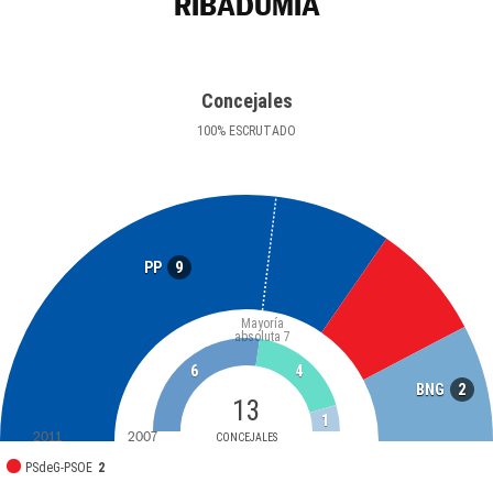
RIBADUMIA
Concejales
100
%
ESCRUTADO
9
PP
Mayoría
absoluta
7
6
4
2
BNG
13
1
2011
2007
CONCEJALES
PSdeG-PSOE
2