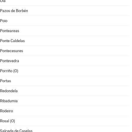
Oia
Pazos de Borbén
Poio
Ponteareas
Ponte Caldelas
Pontecesures
Pontevedra
Porriño (O)
Portas
Redondela
Ribadumia
Rodeiro
Rosal (O)
Salceda de Caselas