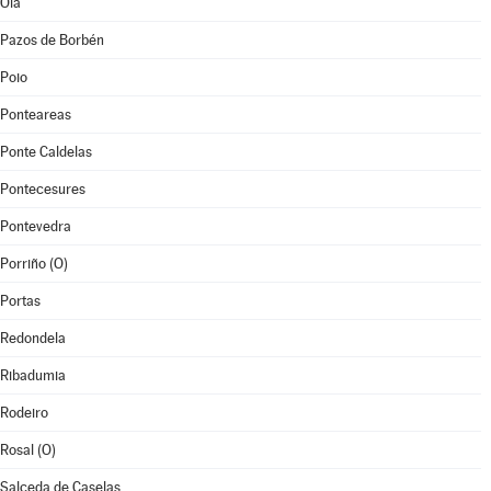
Oia
Pazos de Borbén
Poio
Ponteareas
Ponte Caldelas
Pontecesures
Pontevedra
Porriño (O)
Portas
Redondela
Ribadumia
Rodeiro
Rosal (O)
Salceda de Caselas