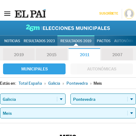
SUSCRÍBETE
26M | Elec
NOTICIAS
RESULTADOS 2023
RESULTADOS 2019
PACTOS
AUTONÓMIC
2019
2015
2011
2007
MUNICIPALES
AUTONÓMICAS
Estás en:
Total España
»
Galicia
»
Pontevedra
»
Meis