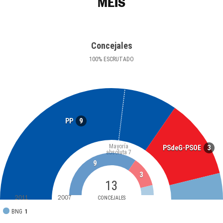
MEIS
Concejales
100
%
ESCRUTADO
9
PP
Mayoría
3
PSdeG-PSOE
absoluta
7
9
3
13
2011
2007
CONCEJALES
BNG
1