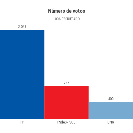
Número de votos
100
%
ESCRUTADO
2.043
757
400
PP
PSdeG-PSOE
BNG