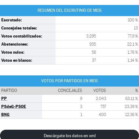
RESUMEN DEL ESCRUTINIO DE MEIS
Escrutado:
100 %
Concejales totales:
13
Votos contabilizados:
3.295
77,9 %
Abstenciones:
935
22,1 %
Votos nulos:
58
1,76 %
Votos en blanco:
37
1,14 %
VOTOS POR PARTIDOS EN MEIS
PARTIDO
CONCEJALES
VOTOS
%
PP
9
2.043
63,11 %
PSdeG-PSOE
3
757
23,39 %
BNG
1
400
12,36 %
Descárgate los datos en xml