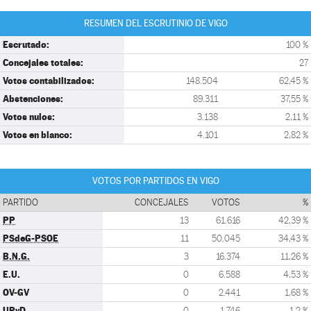
RESUMEN DEL ESCRUTINIO DE VIGO
Escrutado:
100 %
Concejales totales:
27
Votos contabilizados:
148.504
62,45 %
Abstenciones:
89.311
37,55 %
Votos nulos:
3.138
2,11 %
Votos en blanco:
4.101
2,82 %
VOTOS POR PARTIDOS EN VIGO
PARTIDO
CONCEJALES
VOTOS
%
PP
13
61.616
42,39 %
PSdeG-PSOE
11
50.045
34,43 %
B.N.G.
3
16.374
11,26 %
E.U.
0
6.588
4,53 %
OV-GV
0
2.441
1,68 %
UPyD
0
1.746
1,2 %