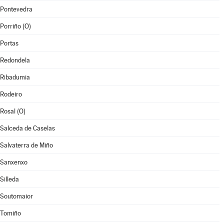
Pontevedra
Porriño (O)
Portas
Redondela
Ribadumia
Rodeiro
Rosal (O)
Salceda de Caselas
Salvaterra de Miño
Sanxenxo
Silleda
Soutomaior
Tomiño