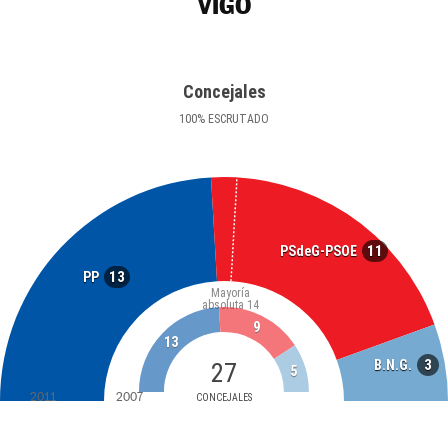
VIGO
Concejales
100
%
ESCRUTADO
11
PSdeG-PSOE
13
PP
Mayoría
absoluta
14
9
13
3
B.N.G.
27
5
2011
2007
CONCEJALES