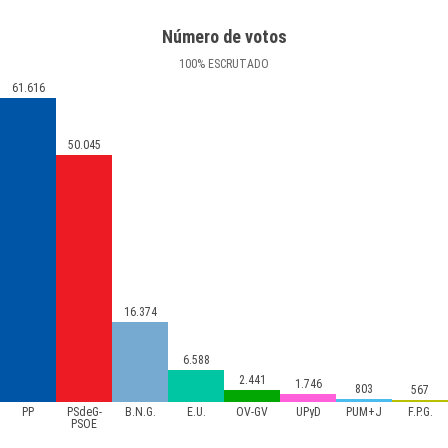
Número de votos
100
%
ESCRUTADO
61.616
50.045
16.374
6.588
2.441
1.746
803
567
PP
PSdeG-
B.N.G.
E.U.
OV-GV
UPyD
PUM+J
F.P.G.
PSOE