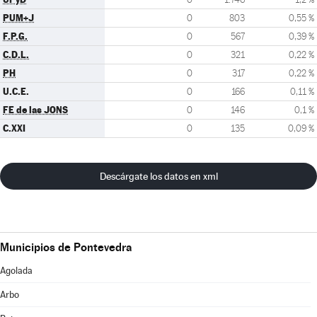
PUM+J
0
803
0,55 %
F.P.G.
0
567
0,39 %
C.D.L.
0
321
0,22 %
PH
0
317
0,22 %
U.C.E.
0
166
0,11 %
FE de las JONS
0
146
0,1 %
C.XXI
0
135
0,09 %
Descárgate los datos en xml
Municipios de Pontevedra
Agolada
Arbo