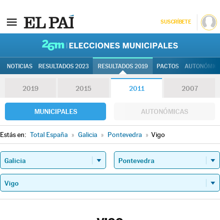
SUSCRÍBETE
26M | Elec
NOTICIAS
RESULTADOS 2023
RESULTADOS 2019
PACTOS
AUTONÓMIC
2019
2015
2011
2007
MUNICIPALES
AUTONÓMICAS
Estás en:
Total España
»
Galicia
»
Pontevedra
»
Vigo