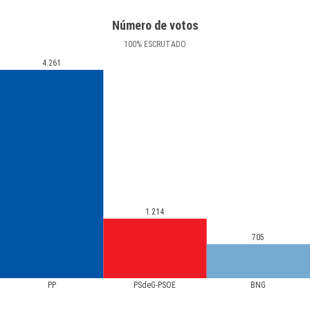
Número de votos
100
%
ESCRUTADO
4.261
1.214
705
PP
PSdeG-PSOE
BNG