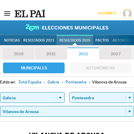
SUSCRÍBETE
26M | Elec
NOTICIAS
RESULTADOS 2023
RESULTADOS 2019
PACTOS
AUTONÓMIC
2019
2015
2011
2007
MUNICIPALES
AUTONÓMICAS
Estás en:
Total España
»
Galicia
»
Pontevedra
»
Vilanova de Arousa