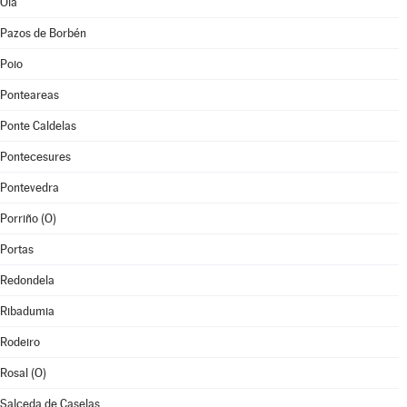
Oia
Pazos de Borbén
Poio
Ponteareas
Ponte Caldelas
Pontecesures
Pontevedra
Porriño (O)
Portas
Redondela
Ribadumia
Rodeiro
Rosal (O)
Salceda de Caselas