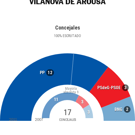
VILANOVA DE AROUSA
Concejales
100
%
ESCRUTADO
12
PP
3
PSdeG-PSOE
Mayoría
absoluta
9
11
3
2
BNG
17
3
2011
2007
CONCEJALES