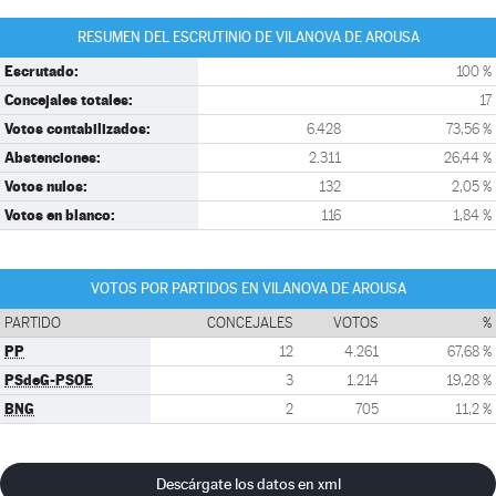
RESUMEN DEL ESCRUTINIO DE VILANOVA DE AROUSA
Escrutado:
100 %
Concejales totales:
17
Votos contabilizados:
6.428
73,56 %
Abstenciones:
2.311
26,44 %
Votos nulos:
132
2,05 %
Votos en blanco:
116
1,84 %
VOTOS POR PARTIDOS EN VILANOVA DE AROUSA
PARTIDO
CONCEJALES
VOTOS
%
PP
12
4.261
67,68 %
PSdeG-PSOE
3
1.214
19,28 %
BNG
2
705
11,2 %
Descárgate los datos en xml