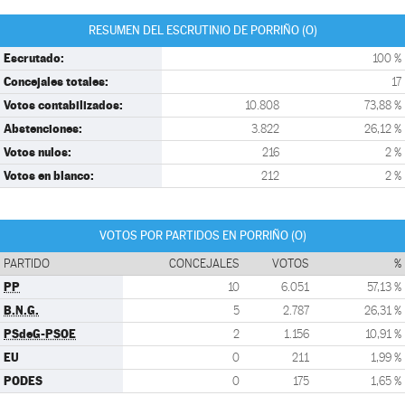
RESUMEN DEL ESCRUTINIO DE PORRIÑO (O)
Escrutado:
100 %
Concejales totales:
17
Votos contabilizados:
10.808
73,88 %
Abstenciones:
3.822
26,12 %
Votos nulos:
216
2 %
Votos en blanco:
212
2 %
VOTOS POR PARTIDOS EN PORRIÑO (O)
PARTIDO
CONCEJALES
VOTOS
%
PP
10
6.051
57,13 %
B.N.G.
5
2.787
26,31 %
PSdeG-PSOE
2
1.156
10,91 %
EU
0
211
1,99 %
PODES
0
175
1,65 %