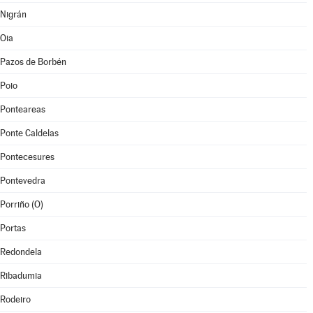
Nigrán
Oia
Pazos de Borbén
Poio
Ponteareas
Ponte Caldelas
Pontecesures
Pontevedra
Porriño (O)
Portas
Redondela
Ribadumia
Rodeiro