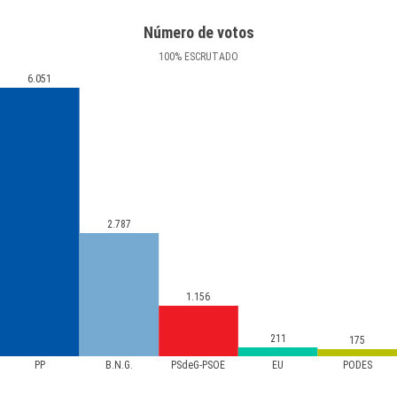
Número de votos
100
%
ESCRUTADO
6.051
2.787
1.156
211
175
PP
B.N.G.
PSdeG-PSOE
EU
PODES