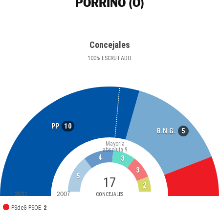
PORRIÑO (O)
Concejales
100
%
ESCRUTADO
10
PP
5
B.N.G.
Mayoría
absoluta
9
4
3
3
5
17
2
2011
2007
CONCEJALES
PSdeG-PSOE
2