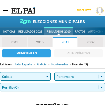
SUSCRÍBETE
26M | Elec
NOTICIAS
RESULTADOS 2023
RESULTADOS 2019
PACTOS
AUTONÓMIC
2019
2015
2011
2007
MUNICIPALES
AUTONÓMICAS
Estás en:
Total España
»
Galicia
»
Pontevedra
»
Porriño (O)