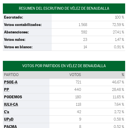
RESUMEN DEL ESCRUTINIO DE VÉLEZ DE BENAUDALLA
Escrutado:
100 %
Votos contabilizados:
1.568
72,59 %
Abstenciones:
592
27,41 %
Votos nulos:
23
1,47 %
Votos en blanco:
14
0,91 %
VOTOS POR PARTIDOS EN VÉLEZ DE BENAUDALLA
PARTIDO
VOTOS
%
PSOE-A
721
46,67 %
PP
440
28,48 %
PODEMOS
180
11,65 %
IULV-CA
118
7,64 %
C's
42
2,72 %
UPyD
9
0,58 %
PACMA
8
0,52 %