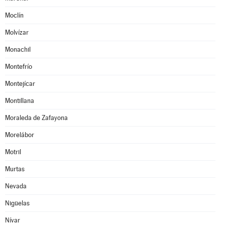
Moclín
Molvízar
Monachil
Montefrío
Montejícar
Montillana
Moraleda de Zafayona
Morelábor
Motril
Murtas
Nevada
Nigüelas
Nívar