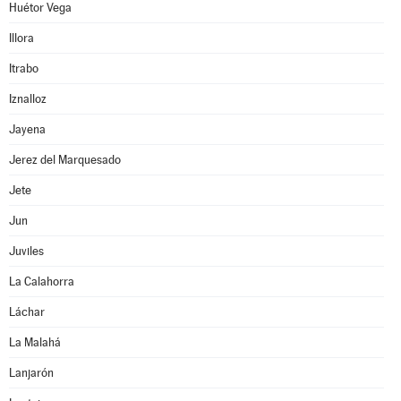
Huétor Vega
Illora
Itrabo
Iznalloz
Jayena
Jerez del Marquesado
Jete
Jun
Juviles
La Calahorra
Láchar
La Malahá
Lanjarón