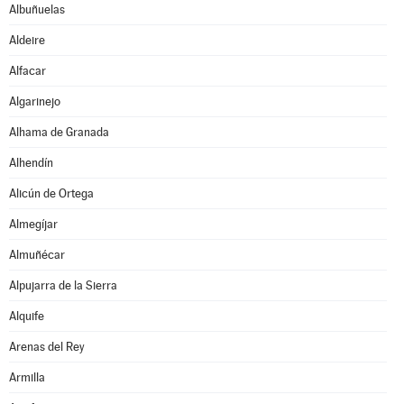
Albuñuelas
Aldeire
Alfacar
Algarinejo
Alhama de Granada
Alhendín
Alicún de Ortega
Almegíjar
Almuñécar
Alpujarra de la Sierra
Alquife
Arenas del Rey
Armilla