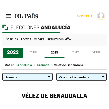
SUSCRÍBETE
E
NOTICIAS
PACTOS
WIDGET
RESULTADOS
2022
2018
2015
2012
2008
Estás en:
Andalucía
»
Granada
»
Vélez de Benaudalla
VÉLEZ DE BENAUDALLA