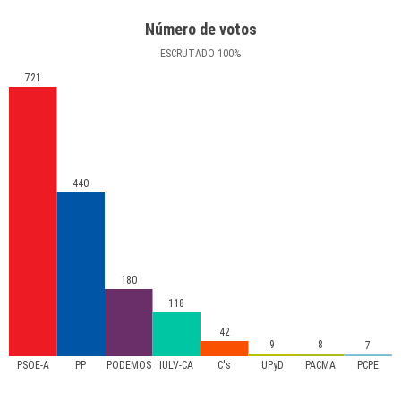
Número de votos
ESCRUTADO
100
%
721
440
180
118
42
9
8
7
PSOE-A
PP
PODEMOS
IULV-CA
C's
UPyD
PACMA
PCPE