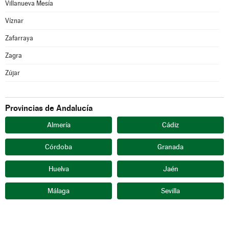
Villanueva Mesía
Víznar
Zafarraya
Zagra
Zújar
Provincias de Andalucía
Almería
Cádiz
Córdoba
Granada
Huelva
Jaén
Málaga
Sevilla