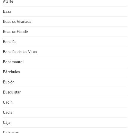
Atarfe
Baza
Beas de Granada
Beas de Guadix
Benalúa
Benalúa de las Villas
Benamaurel
Bérchules
Bubión
Busquístar
Cacín
Cádiar
Cájar
Calicasas