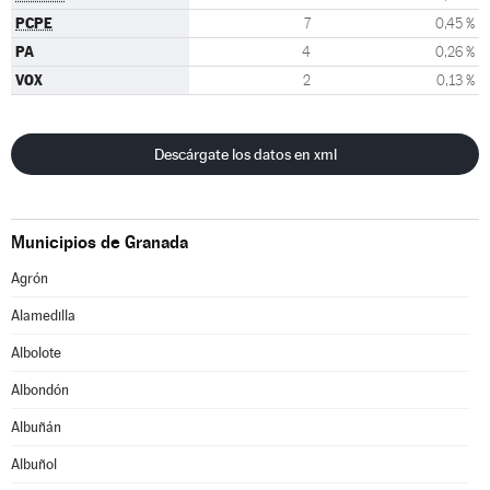
PCPE
7
0,45 %
PA
4
0,26 %
VOX
2
0,13 %
Descárgate los datos en xml
Municipios de Granada
Agrón
Alamedilla
Albolote
Albondón
Albuñán
Albuñol