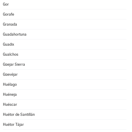
Gor
Gorafe
Granada
Guadahortuna
Guadix
Gualchos
Güejar Sierra
Güevéjar
Huélago
Huéneja
Huéscar
Huétor de Santillán
Huétor Tájar