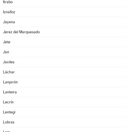
Itrabo
Iznalloz
Jayena
Jerez del Marquesado
Jete
Jun
Juviles
Láchar
Lanjarón
Lanteira
Lecrín
Lentegí
Lobras