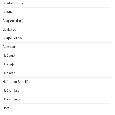
Guadahortuna
Guadix
Guajares (Los)
Gualchos
Güejar Sierra
Güevéjar
Huélago
Huéneja
Huéscar
Huétor de Santillán
Huétor Tájar
Huétor Vega
Illora