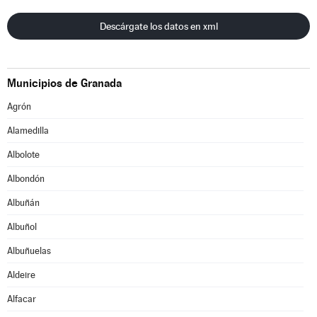
Descárgate los datos en xml
Municipios de Granada
Agrón
Alamedilla
Albolote
Albondón
Albuñán
Albuñol
Albuñuelas
Aldeire
Alfacar