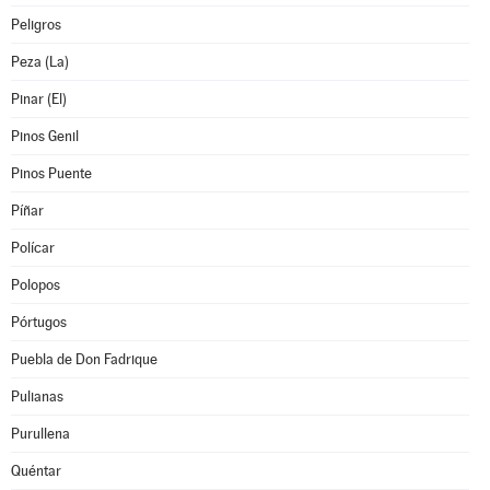
Peligros
Peza (La)
Pinar (El)
Pinos Genil
Pinos Puente
Píñar
Polícar
Polopos
Pórtugos
Puebla de Don Fadrique
Pulianas
Purullena
Quéntar