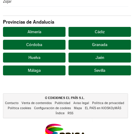
Zújar
Provincias de Andalucía
Almería
Cádiz
Córdoba
Granada
Huelva
Jaén
Málaga
Sevilla
EDICIONES EL PAÍS S.L.
©
Contacto
Venta de contenidos
Publicidad
Aviso legal
Política de privacidad
Política cookies
Configuración de cookies
Mapa
EL PAÍS en KIOSKOyMÁS
Índice
RSS