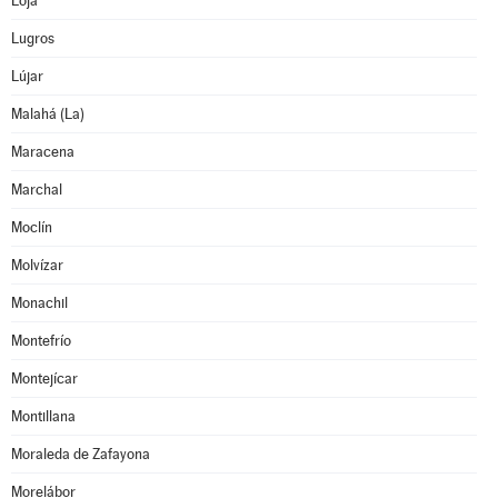
Loja
Lugros
Lújar
Malahá (La)
Maracena
Marchal
Moclín
Molvízar
Monachil
Montefrío
Montejícar
Montillana
Moraleda de Zafayona
Morelábor