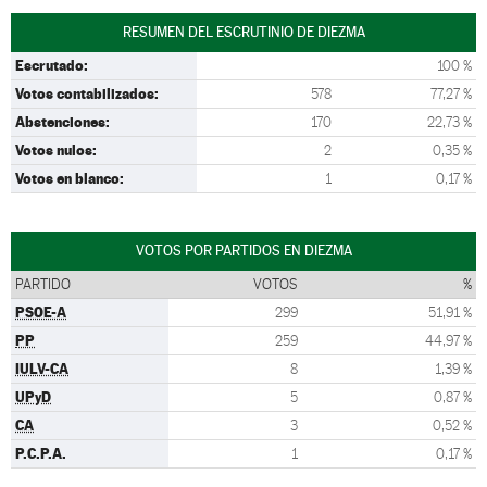
RESUMEN DEL ESCRUTINIO DE DIEZMA
Escrutado:
100 %
Votos contabilizados:
578
77,27 %
Abstenciones:
170
22,73 %
Votos nulos:
2
0,35 %
Votos en blanco:
1
0,17 %
VOTOS POR PARTIDOS EN DIEZMA
PARTIDO
VOTOS
%
PSOE-A
299
51,91 %
PP
259
44,97 %
IULV-CA
8
1,39 %
UPyD
5
0,87 %
CA
3
0,52 %
P.C.P.A.
1
0,17 %