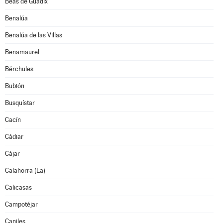
Beas de Guadix
Benalúa
Benalúa de las Villas
Benamaurel
Bérchules
Bubión
Busquístar
Cacín
Cádiar
Cájar
Calahorra (La)
Calicasas
Campotéjar
Caniles