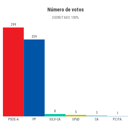
Número de votos
ESCRUTADO
100
%
299
259
8
5
3
1
PSOE-A
PP
IULV-CA
UPyD
CA
P.C.P.A.