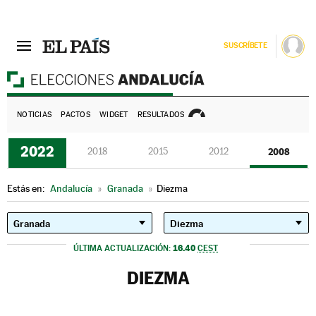
SUSCRÍBETE
E
NOTICIAS
PACTOS
WIDGET
RESULTADOS
2022
2018
2015
2012
2008
Estás en:
Andalucía
»
Granada
»
Diezma
16.40
ÚLTIMA ACTUALIZACIÓN:
CEST
DIEZMA