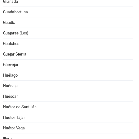
Granada
Guadahortuna
Guadix
Guajares (Los)
Gualchos
Güejar Sierra
Güevéjar
Huélago
Huéneja
Huéscar
Huétor de Santillán
Huétor Tájar
Huétor Vega
Illora