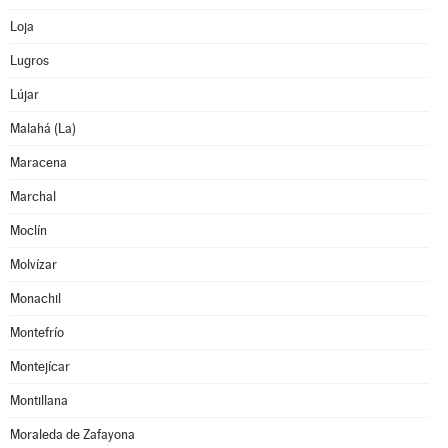
Loja
Lugros
Lújar
Malahá (La)
Maracena
Marchal
Moclín
Molvízar
Monachil
Montefrío
Montejícar
Montillana
Moraleda de Zafayona