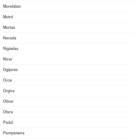
Morelábor
Motril
Murtas
Nevada
Nigüelas
Nívar
Ogíjares
Orce
Orgiva
Otívar
Otura
Padul
Pampaneira