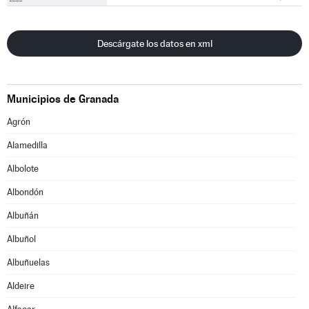
Descárgate los datos en xml
Municipios de Granada
Agrón
Alamedilla
Albolote
Albondón
Albuñán
Albuñol
Albuñuelas
Aldeire