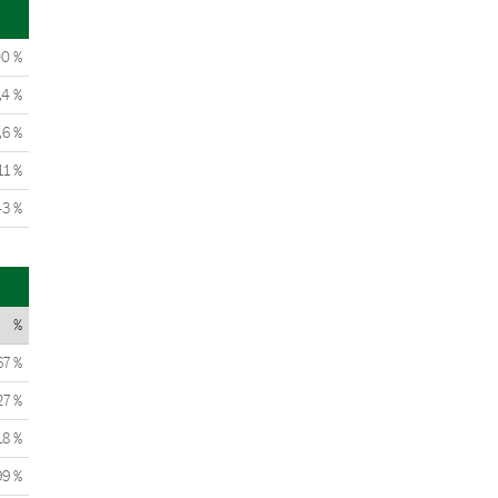
00 %
,4 %
,6 %
11 %
43 %
%
67 %
27 %
18 %
99 %