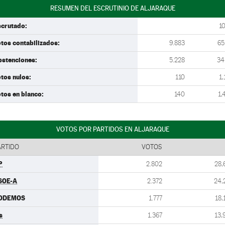
RESUMEN DEL ESCRUTINIO DE ALJARAQUE
scrutado:
1
tos contabilizados:
9.883
65
bstenciones:
5.228
34
tos nulos:
110
1,
tos en blanco:
140
1,
VOTOS POR PARTIDOS EN ALJARAQUE
ARTIDO
VOTOS
P
2.802
28,
SOE-A
2.372
24,
ODEMOS
1.777
18,
s
1.367
13,