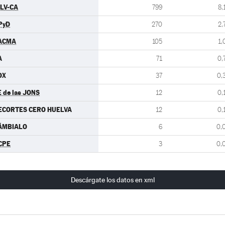
ULV-CA
799
8,
PyD
270
2,
ACMA
105
1,
A
71
0,
OX
37
0,
E de las JONS
12
0,
ECORTES CERO HUELVA
12
0,
ÁMBIALO
6
0,
CPE
3
0,
Descárgate los datos en xml