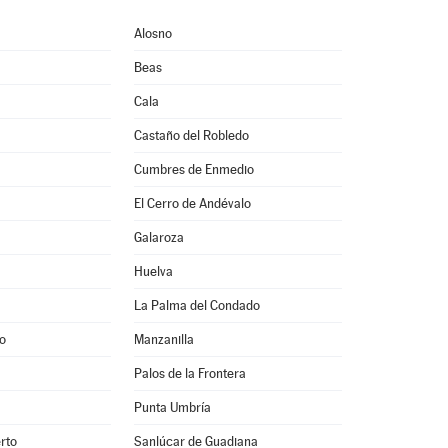
Alosno
Beas
Cala
Castaño del Robledo
Cumbres de Enmedio
El Cerro de Andévalo
Galaroza
Huelva
La Palma del Condado
o
Manzanilla
Palos de la Frontera
Punta Umbría
rto
Sanlúcar de Guadiana