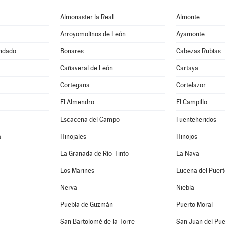
Almonaster la Real
Almonte
Arroyomolinos de León
Ayamonte
ondado
Bonares
Cabezas Rubias
Cañaveral de León
Cartaya
Cortegana
Cortelazor
El Almendro
El Campillo
Escacena del Campo
Fuenteheridos
a
Hinojales
Hinojos
La Granada de Río-Tinto
La Nava
Los Marines
Lucena del Puert
Nerva
Niebla
Puebla de Guzmán
Puerto Moral
a
San Bartolomé de la Torre
San Juan del Pue