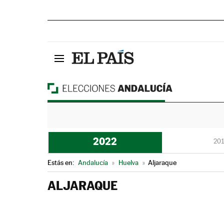
2022
201
Estás en:
Andalucía
»
Huelva
»
Aljaraque
ALJARAQUE