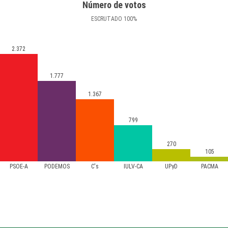
Número de votos
ESCRUTADO
100
%
2.372
1.777
1.367
799
270
105
PSOE-A
PODEMOS
C's
IULV-CA
UPyD
PACMA