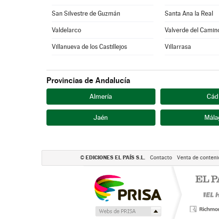
San Silvestre de Guzmán
Santa Ana la Real
Valdelarco
Valverde del Camin
Villanueva de los Castillejos
Villarrasa
Provincias de Andalucía
Almería
Cád
Jaén
Mála
EDICIONES EL PAÍS S.L.
©
Contacto
Venta de conteni