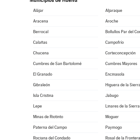
Municipios de Huelva
Alájar
Aljaraque
Aracena
Aroche
Berrocal
Bollullos Par del C
Calañas
Campofrío
Chucena
Corteconcepción
Cumbres de San Bartolomé
Cumbres Mayores
El Granado
Encinasola
Gibraleón
Higuera de la Sierr
Isla Cristina
Jabugo
Lepe
Linares de la Sierra
Minas de Riotinto
Moguer
Paterna del Campo
Paymogo
Rociana del Condado
Rosal de la Fronter