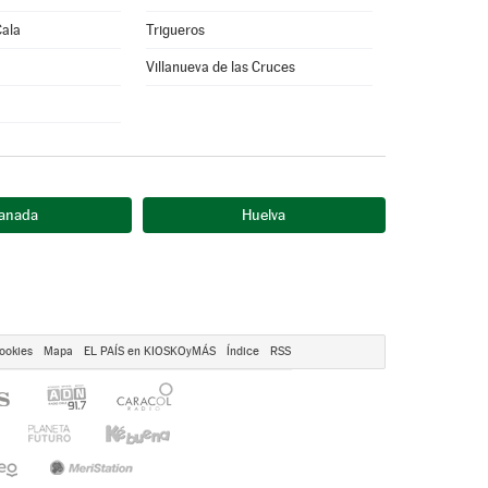
Cala
Trigueros
Villanueva de las Cruces
anada
Huelva
ookies
Mapa
EL PAÍS en KIOSKOyMÁS
Índice
RSS