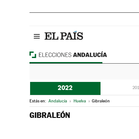
2022
201
Estás en:
Andalucía
»
Huelva
»
Gibraleón
GIBRALEÓN