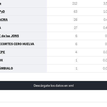
s
212
3,
PyD
63
1,
ACMA
28
0,
A
27
0,
E de las JONS
6
0
ECORTES CERO HUELVA
6
0
CPE
4
0,
OX
1
0,
ÁMBIALO
1
0,
Descárgate los datos en xml