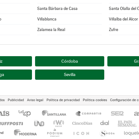
Santa Bárbara de Casa
Santa Olalla del 
o
Villablanca
Villalba del Alcor
Zalamea la Real
Zufre
iz
Córdoba
Gr
ga
Sevilla
dos
Publicidad
Aviso legal
Política de privacidad
Política cookies
Configuración de c