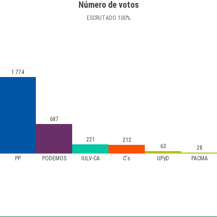
Número de votos
ESCRUTADO
100
%
1.774
687
221
212
63
28
PP
PODEMOS
IULV-CA
C's
UPyD
PACMA