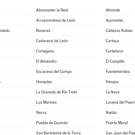
Almonaster la Real
Almonte
Arroyomolinos de León
Ayamonte
ondado
Bonares
Cabezas Rubias
Cañaveral de León
Cartaya
Cortegana
Cortelazor
El Almendro
El Campillo
Escacena del Campo
Fuenteheridos
a
Hinojales
Hinojos
La Granada de Río-Tinto
La Nava
Los Marines
Lucena del Puert
Nerva
Niebla
Puebla de Guzmán
Puerto Moral
a
San Bartolomé de la Torre
San Juan del Pue