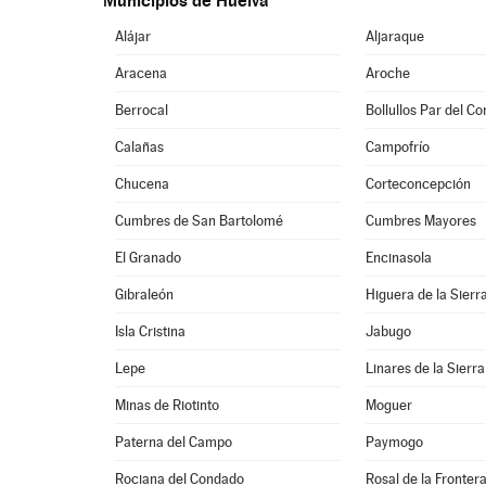
Municipios de Huelva
Alájar
Aljaraque
Aracena
Aroche
Berrocal
Bollullos Par del C
Calañas
Campofrío
Chucena
Corteconcepción
Cumbres de San Bartolomé
Cumbres Mayores
El Granado
Encinasola
Gibraleón
Higuera de la Sierr
Isla Cristina
Jabugo
Lepe
Linares de la Sierra
Minas de Riotinto
Moguer
Paterna del Campo
Paymogo
Rociana del Condado
Rosal de la Fronter