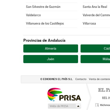
San Silvestre de Guzmán
Santa Ana la Real
Valdelarco
Valverde del Camin
Villanueva de los Castillejos
Villarrasa
Provincias de Andalucía
Almería
Cád
Jaén
Mála
EDICIONES EL PAÍS S.L.
©
Contacto
Venta de conteni