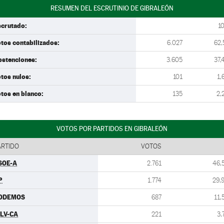
RESUMEN DEL ESCRUTINIO DE GIBRALEÓN
scrutado:
1
tos contabilizados:
6.027
62,
bstenciones:
3.605
37,
tos nulos:
101
1,
tos en blanco:
135
2,
VOTOS POR PARTIDOS EN GIBRALEÓN
ARTIDO
VOTOS
SOE-A
2.761
46,
P
1.774
29,
ODEMOS
687
11,
ULV-CA
221
3,