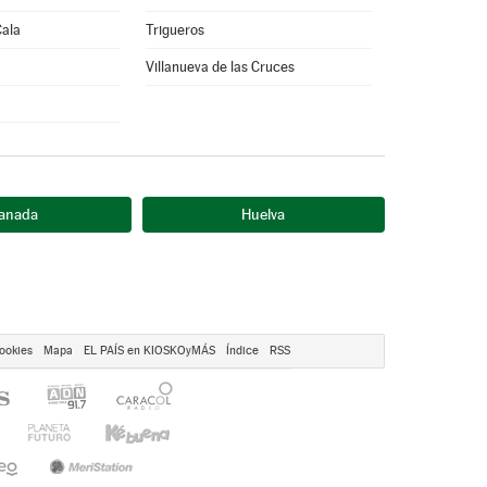
Cala
Trigueros
Villanueva de las Cruces
anada
Huelva
ookies
Mapa
EL PAÍS en KIOSKOyMÁS
Índice
RSS