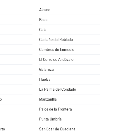
Alosno
Beas
Cala
Castaño del Robledo
Cumbres de Enmedio
El Cerro de Andévalo
Galaroza
Huelva
La Palma del Condado
o
Manzanilla
Palos de la Frontera
Punta Umbría
rto
Sanlúcar de Guadiana