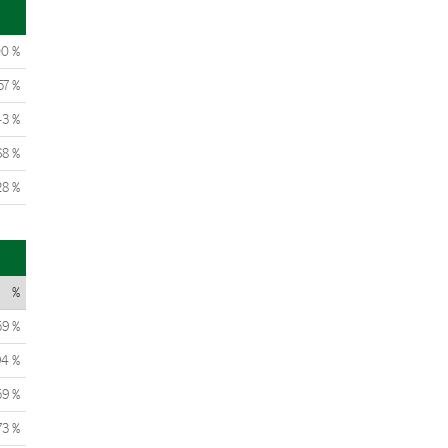
00 %
57 %
43 %
68 %
28 %
%
59 %
94 %
59 %
73 %