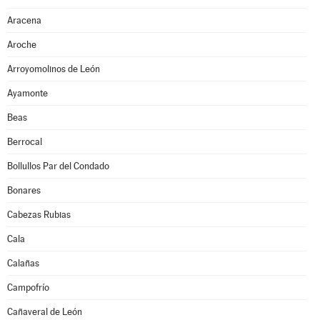
Aracena
Aroche
Arroyomolinos de León
Ayamonte
Beas
Berrocal
Bollullos Par del Condado
Bonares
Cabezas Rubias
Cala
Calañas
Campofrío
Cañaveral de León