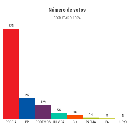
Número de votos
ESCRUTADO
100
%
825
192
129
56
36
14
8
5
PSOE-A
PP
PODEMOS
IULV-CA
C's
PACMA
PA
UPyD