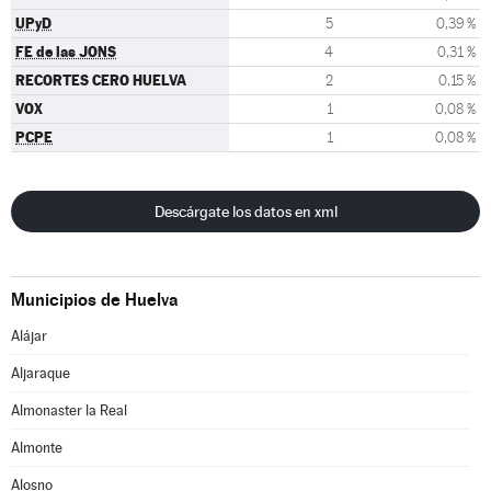
UPyD
5
0,39 %
FE de las JONS
4
0,31 %
RECORTES CERO HUELVA
2
0,15 %
VOX
1
0,08 %
PCPE
1
0,08 %
Descárgate los datos en xml
Municipios de Huelva
Alájar
Aljaraque
Almonaster la Real
Almonte
Alosno