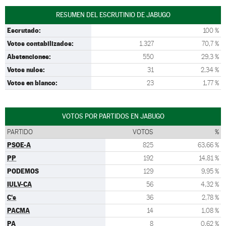
RESUMEN DEL ESCRUTINIO DE JABUGO
Escrutado:
100 %
Votos contabilizados:
1.327
70,7 %
Abstenciones:
550
29,3 %
Votos nulos:
31
2,34 %
Votos en blanco:
23
1,77 %
VOTOS POR PARTIDOS EN JABUGO
PARTIDO
VOTOS
%
PSOE-A
825
63,66 %
PP
192
14,81 %
PODEMOS
129
9,95 %
IULV-CA
56
4,32 %
C's
36
2,78 %
PACMA
14
1,08 %
PA
8
0,62 %