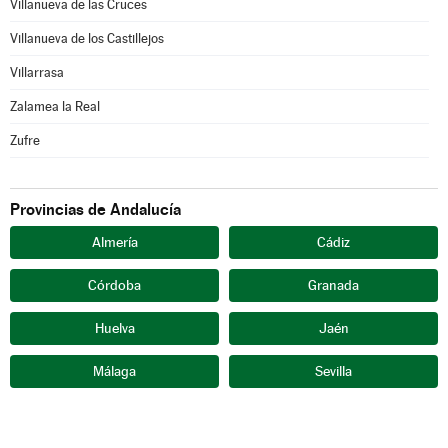
Villanueva de las Cruces
Villanueva de los Castillejos
Villarrasa
Zalamea la Real
Zufre
Provincias de Andalucía
Almería
Cádiz
Córdoba
Granada
Huelva
Jaén
Málaga
Sevilla