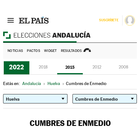
SUSCRÍBETE
E
NOTICIAS
PACTOS
WIDGET
RESULTADOS
2022
2018
2015
2012
2008
Estás en:
Andalucía
»
Huelva
»
Cumbres de Enmedio
CUMBRES DE ENMEDIO