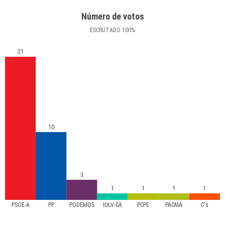
Número de votos
ESCRUTADO
100
%
21
10
3
1
1
1
1
PSOE-A
PP
PODEMOS
IULV-CA
PCPE
PACMA
C's