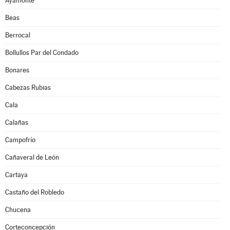
Ayamonte
Beas
Berrocal
Bollullos Par del Condado
Bonares
Cabezas Rubias
Cala
Calañas
Campofrío
Cañaveral de León
Cartaya
Castaño del Robledo
Chucena
Corteconcepción