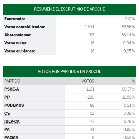
RESUMEN DEL ESCRUTINIO DE AROCHE
Escrutado:
100 %
Votos contabilizados:
1.704
63,56 %
Abstenciones:
977
36,44 %
Votos nulos:
16
0,94 %
Votos en blanco:
16
0,95 %
VOTOS POR PARTIDOS EN AROCHE
PARTIDO
VOTOS
%
PSOE-A
1.171
69,37 %
PP
280
16,59 %
PODEMOS
88
5,21 %
C's
52
3,08 %
IULV-CA
47
2,78 %
PA
14
0,83 %
PACMA
9
0,53 %