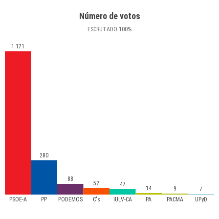
Número de votos
ESCRUTADO
100
%
1.171
280
88
52
47
14
9
7
PSOE-A
PP
PODEMOS
C's
IULV-CA
PA
PACMA
UPyD