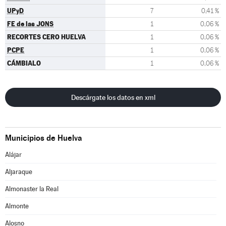
UPyD
7
0,41 %
FE de las JONS
1
0,06 %
RECORTES CERO HUELVA
1
0,06 %
PCPE
1
0,06 %
CÁMBIALO
1
0,06 %
Descárgate los datos en xml
Municipios de Huelva
Alájar
Aljaraque
Almonaster la Real
Almonte
Alosno