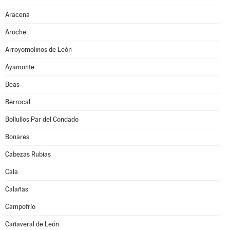
Aracena
Aroche
Arroyomolinos de León
Ayamonte
Beas
Berrocal
Bollullos Par del Condado
Bonares
Cabezas Rubias
Cala
Calañas
Campofrío
Cañaveral de León