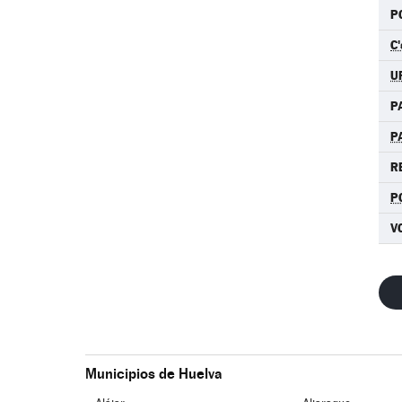
P
C'
U
P
P
R
P
V
Municipios de Huelva