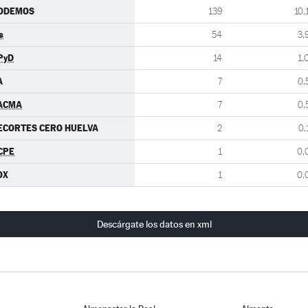
ODEMOS
139
10,
s
54
3,
PyD
14
1,
A
7
0,
ACMA
7
0,
ECORTES CERO HUELVA
2
0,
CPE
1
0,
OX
1
0,
Descárgate los datos en xml