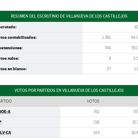
RESUMEN DEL ESCRUTINIO DE VILLANUEVA DE LOS CASTILLEJOS
scrutado:
1
tos contabilizados:
1.381
64,
bstenciones:
746
35,
tos nulos:
8
0,
tos en blanco:
27
1,
VOTOS POR PARTIDOS EN VILLANUEVA DE LOS CASTILLEJOS
ARTIDO
VOTOS
SOE-A
762
55
P
216
15,
ULV-CA
143
10,