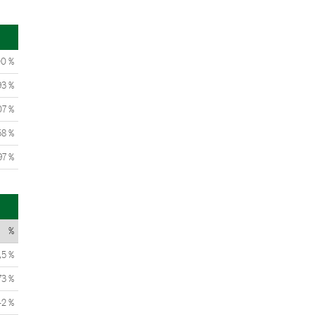
00 %
93 %
07 %
58 %
97 %
%
,5 %
73 %
42 %