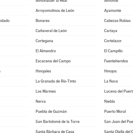
Almonaster la Real
Almonte
Arroyomolinos de León
Ayamonte
ondado
Bonares
Cabezas Rubias
Cañaveral de León
Cartaya
Cortegana
Cortelazor
El Almendro
El Campillo
Escacena del Campo
Fuenteheridos
a
Hinojales
Hinojos
La Granada de Río-Tinto
La Nava
Los Marines
Lucena del Puert
Nerva
Niebla
Puebla de Guzmán
Puerto Moral
a
San Bartolomé de la Torre
San Juan del Pue
Santa Bárbara de Casa
Santa Olalla del 