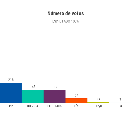
Número de votos
ESCRUTADO
100
%
216
143
139
54
14
7
PP
IULV-CA
PODEMOS
C's
UPyD
PA