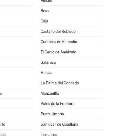
Alosno
Beas
Cala
Castaño del Robledo
Cumbres de Enmedio
El Cerro de Andévalo
Galaroza
Huelva
La Palma del Condado
o
Manzanilla
Palos de la Frontera
Punta Umbría
rto
Sanlúcar de Guadiana
Cala
Trigueros