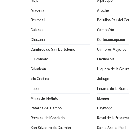
Alájar
Aljaraque
Aracena
Aroche
Berrocal
Bollullos Par del C
Calañas
Campofrío
Chucena
Corteconcepción
Cumbres de San Bartolomé
Cumbres Mayores
El Granado
Encinasola
Gibraleón
Higuera de la Sierr
Isla Cristina
Jabugo
Lepe
Linares de la Sierra
Minas de Riotinto
Moguer
Paterna del Campo
Paymogo
Rociana del Condado
Rosal de la Fronter
San Silvestre de Guzmán
Santa Ana la Real