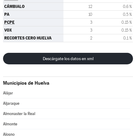
CÁMBIALO
12
0,6 %
PA
10
0,5 %
PCPE
3
0,15 %
VOX
3
0,15 %
RECORTES CERO HUELVA
2
0,1 %
Descárgate los datos en xml
Municipios de Huelva
Alájar
Aljaraque
Almonaster la Real
Almonte
Alosno