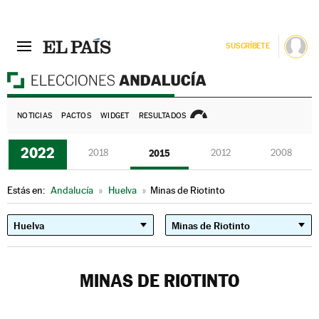
SUSCRÍBETE
E
NOTICIAS
PACTOS
WIDGET
RESULTADOS
2022
2018
2015
2012
2008
Estás en:
Andalucía
»
Huelva
»
Minas de Riotinto
MINAS DE RIOTINTO