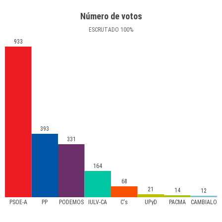
Número de votos
ESCRUTADO
100
%
933
393
331
164
68
21
14
12
PSOE-A
PP
PODEMOS
IULV-CA
C's
UPyD
PACMA
CÁMBIALO