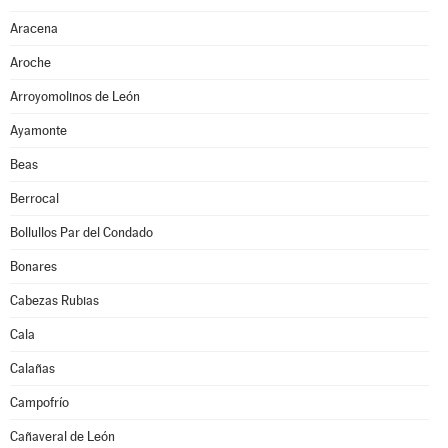
Aracena
Aroche
Arroyomolinos de León
Ayamonte
Beas
Berrocal
Bollullos Par del Condado
Bonares
Cabezas Rubias
Cala
Calañas
Campofrío
Cañaveral de León