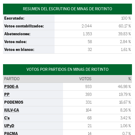
RESUMEN DEL ESCRUTINIO DE MINAS DE RIOTINTO
Escrutado:
100 %
Votos contabilizados:
2.044
60,17 %
Abstenciones:
1.353
39,83 %
Votos nulos:
58
2,84 %
Votos en blanco:
32
1,61 %
VOTOS POR PARTIDOS EN MINAS DE RIOTINTO
PARTIDO
VOTOS
%
PSOE-A
933
46,98 %
PP
393
19,79 %
PODEMOS
331
16,67 %
IULV-CA
164
8,26 %
C's
68
3,42 %
UPyD
21
1,06 %
PACMA
14
0,7 %