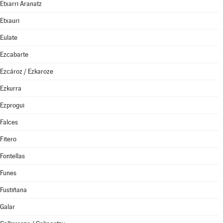
Etxarri Aranatz
Etxauri
Eulate
Ezcabarte
Ezcároz / Ezkaroze
Ezkurra
Ezprogui
Falces
Fitero
Fontellas
Funes
Fustiñana
Galar