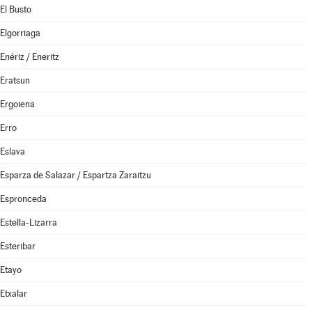
El Busto
Elgorriaga
Enériz / Eneritz
Eratsun
Ergoiena
Erro
Eslava
Esparza de Salazar / Espartza Zaraitzu
Espronceda
Estella-Lizarra
Esteribar
Etayo
Etxalar