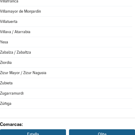
Villafranca
Villamayor de Monjardín
Villatuerta
Villava / Atarrabia
Yesa
Zabalza / Zabaltza
Ziordia
Zizur Mayor / Zizur Nagusia
Zubieta
Zugarramurdi
Zúñiga
Comarcas:
Estella
Olite