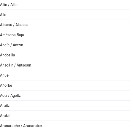
Allín / Allin
Allo
Altsasu / Alsasua
Améscoa Baja
Ancín / Antzin
Andosilla
Ansoáin / Antsoain
Anue
Añorbe
Aoiz / Agoitz
Araitz
Arakil
Aranarache / Aranaratxe