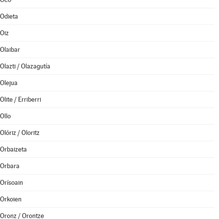
Odieta
Oiz
Olaibar
Olazti / Olazagutía
Olejua
Olite / Erriberri
Ollo
Olóriz / Oloritz
Orbaizeta
Orbara
Orísoain
Orkoien
Oronz / Orontze