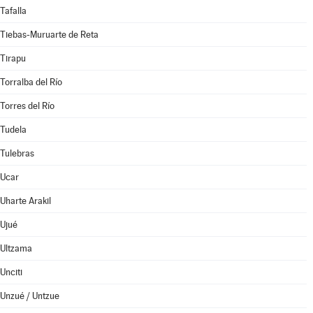
Tafalla
Tiebas-Muruarte de Reta
Tirapu
Torralba del Río
Torres del Río
Tudela
Tulebras
Ucar
Uharte Arakil
Ujué
Ultzama
Unciti
Unzué / Untzue