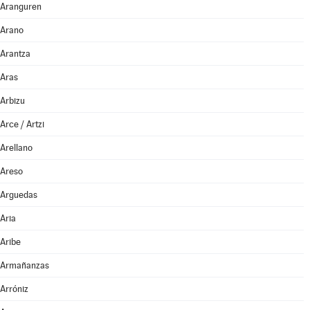
Aranguren
Arano
Arantza
Aras
Arbizu
Arce / Artzi
Arellano
Areso
Arguedas
Aria
Aribe
Armañanzas
Arróniz