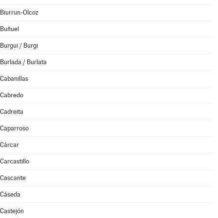
Biurrun-Olcoz
Buñuel
Burgui / Burgi
Burlada / Burlata
Cabanillas
Cabredo
Cadreita
Caparroso
Cárcar
Carcastillo
Cascante
Cáseda
Castejón