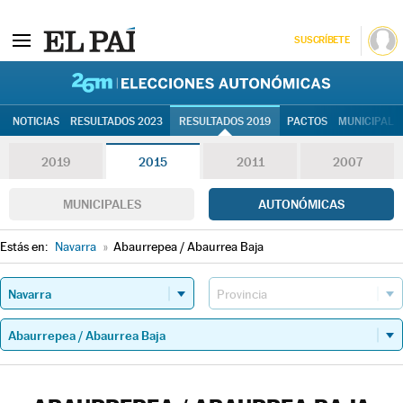
SUSCRÍBETE
26M | Elec
NOTICIAS
RESULTADOS 2023
RESULTADOS 2019
PACTOS
MUNICIPALE
2019
2015
2011
2007
MUNICIPALES
AUTONÓMICAS
Estás en:
Navarra
»
Abaurrepea / Abaurrea Baja