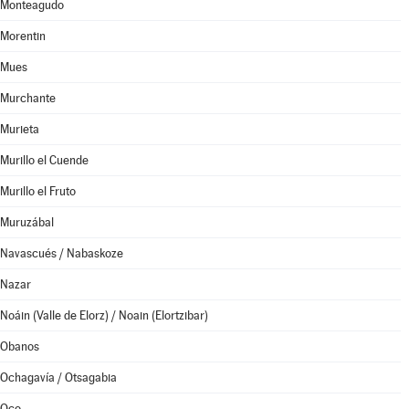
Monteagudo
Morentin
Mues
Murchante
Murieta
Murillo el Cuende
Murillo el Fruto
Muruzábal
Navascués / Nabaskoze
Nazar
Noáin (Valle de Elorz) / Noain (Elortzibar)
Obanos
Ochagavía / Otsagabia
Oco