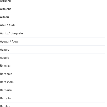
Arruazu
Artajona
Artazu
Atez / Atetz
Auritz / Burguete
Ayegui / Aiegi
Azagra
Azuelo
Bakaiku
Barañain
Barásoain
Barbarin
Bargota
Barillas