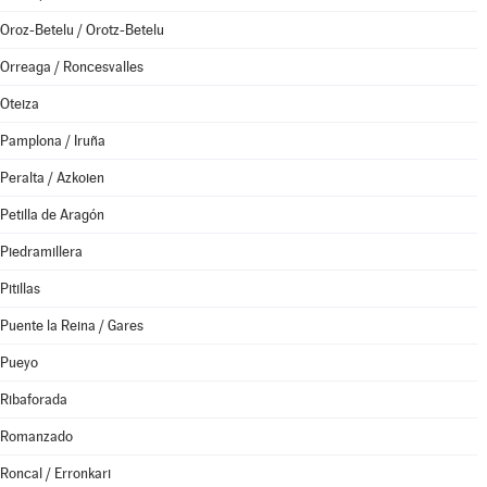
Oroz-Betelu / Orotz-Betelu
Orreaga / Roncesvalles
Oteiza
Pamplona / Iruña
Peralta / Azkoien
Petilla de Aragón
Piedramillera
Pitillas
Puente la Reina / Gares
Pueyo
Ribaforada
Romanzado
Roncal / Erronkari