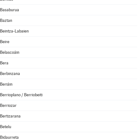
Basaburua
Baztan
Beintza-Labaien
Beire
Belascoáin
Bera
Berbinzana
Beriáin
Berrioplano / Berriobeiti
Berriozar
Bertizarana
Betelu
Bidaurreta