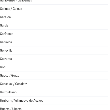
Gallipienzo / Galipentzu
Gallués / Galoze
Garaioa
Garde
Garínoain
Garralda
Genevilla
Goizueta
Goñi
Güesa / Gorza
Guesálaz / Gesalatz
Guirguillano
Hiriberri / Villanueva de Aezkoa
Huarte / Uharte