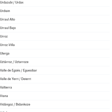
Urdazubi / Urdax
Urdiain
Urraul Alto
Urraul Bajo
Urroz
Urroz-Villa
Uterga
Uztárroz / Uztarroze
Valle de Egüés / Eguesibar
Valle de Yerri / Deierri
Valtierra
Viana
Vidángoz / Bidankoze