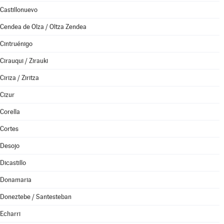
Castillonuevo
Cendea de Olza / Oltza Zendea
Cintruénigo
Cirauqui / Zirauki
Ciriza / Ziritza
Cizur
Corella
Cortes
Desojo
Dicastillo
Donamaria
Doneztebe / Santesteban
Echarri