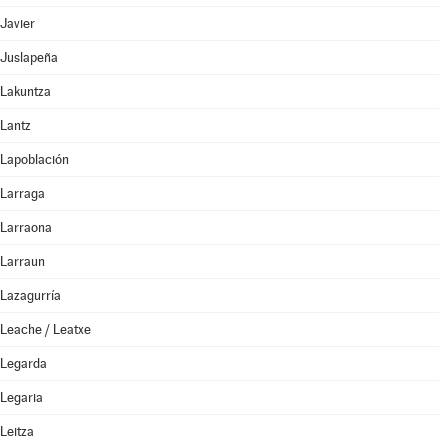
Javier
Juslapeña
Lakuntza
Lantz
Lapoblación
Larraga
Larraona
Larraun
Lazagurría
Leache / Leatxe
Legarda
Legaria
Leitza