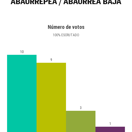
ABAURREPEA / ABAURREA BAJA
Número de votos
100
%
ESCRUTADO
10
9
3
1