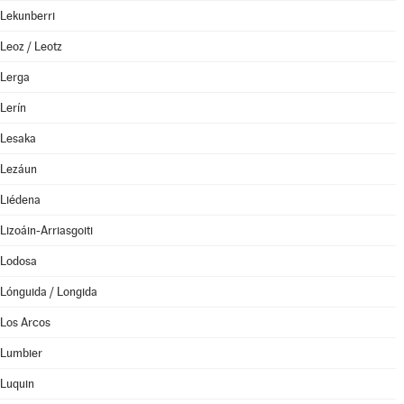
Lekunberri
Leoz / Leotz
Lerga
Lerín
Lesaka
Lezáun
Liédena
Lizoáin-Arriasgoiti
Lodosa
Lónguida / Longida
Los Arcos
Lumbier
Luquin