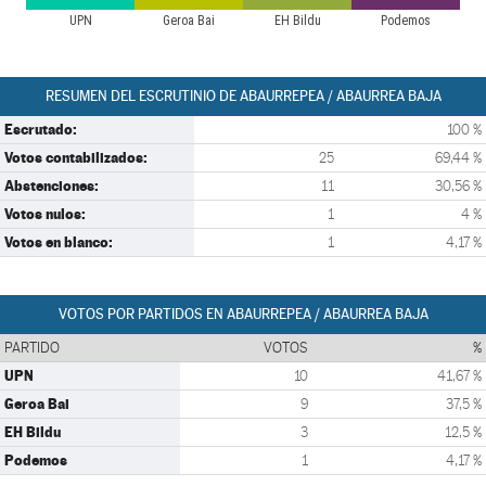
UPN
Geroa Bai
EH Bildu
Podemos
RESUMEN DEL ESCRUTINIO DE ABAURREPEA / ABAURREA BAJA
Escrutado:
100 %
Votos contabilizados:
25
69,44 %
Abstenciones:
11
30,56 %
Votos nulos:
1
4 %
Votos en blanco:
1
4,17 %
VOTOS POR PARTIDOS EN ABAURREPEA / ABAURREA BAJA
PARTIDO
VOTOS
%
UPN
10
41,67 %
Geroa Bai
9
37,5 %
EH Bildu
3
12,5 %
Podemos
1
4,17 %