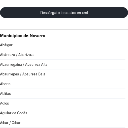
Descárgate los datos en xml
Municipios de Navarra
Abáigar
Abárzuza / Abartzuza
Abaurregaina / Abaurrea Alta
Abaurrepea / Abaurrea Baja
Aberin
Ablitas
Adiós
Aguilar de Codés
Aibar / Oibar