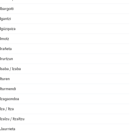
Ibargoiti
Igantzi
Igúzquiza
Imotz
Irañeta
Irurtzun
Isaba / Izaba
Ituren
Iturmendi
Izagaondoa
Iza / Itza
Izalzu / Itzaltzu
Jaurrieta