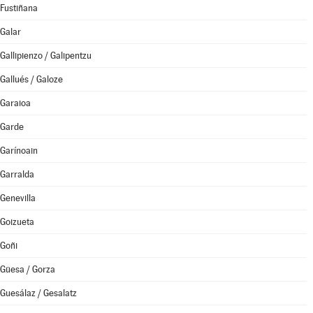
Fustiñana
Galar
Gallipienzo / Galipentzu
Gallués / Galoze
Garaioa
Garde
Garínoain
Garralda
Genevilla
Goizueta
Goñi
Güesa / Gorza
Guesálaz / Gesalatz