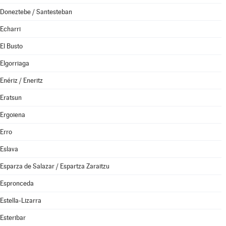
Doneztebe / Santesteban
Echarri
El Busto
Elgorriaga
Enériz / Eneritz
Eratsun
Ergoiena
Erro
Eslava
Esparza de Salazar / Espartza Zaraitzu
Espronceda
Estella-Lizarra
Esteribar