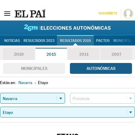
SUSCRÍBETE
26M | Elec
NOTICIAS
RESULTADOS 2023
RESULTADOS 2019
PACTOS
MUNICIPALE
2019
2015
2011
2007
MUNICIPALES
AUTONÓMICAS
Estás en:
Navarra
»
Etayo