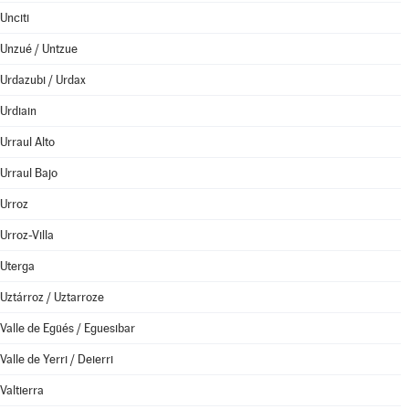
Unciti
Unzué / Untzue
Urdazubi / Urdax
Urdiain
Urraul Alto
Urraul Bajo
Urroz
Urroz-Villa
Uterga
Uztárroz / Uztarroze
Valle de Egüés / Eguesibar
Valle de Yerri / Deierri
Valtierra