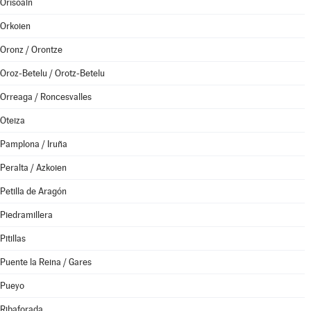
Orísoain
Orkoien
Oronz / Orontze
Oroz-Betelu / Orotz-Betelu
Orreaga / Roncesvalles
Oteiza
Pamplona / Iruña
Peralta / Azkoien
Petilla de Aragón
Piedramillera
Pitillas
Puente la Reina / Gares
Pueyo
Ribaforada