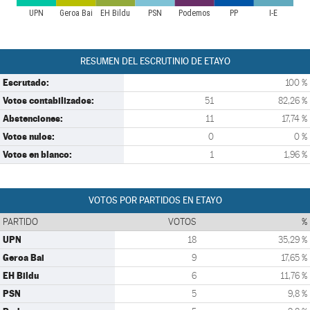
UPN
Geroa Bai
EH Bildu
PSN
Podemos
PP
I-E
RESUMEN DEL ESCRUTINIO DE ETAYO
Escrutado:
100 %
Votos contabilizados:
51
82,26 %
Abstenciones:
11
17,74 %
Votos nulos:
0
0 %
Votos en blanco:
1
1,96 %
VOTOS POR PARTIDOS EN ETAYO
PARTIDO
VOTOS
%
UPN
18
35,29 %
Geroa Bai
9
17,65 %
EH Bildu
6
11,76 %
PSN
5
9,8 %