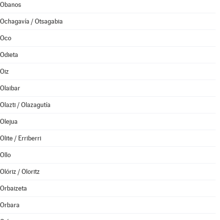
Obanos
Ochagavía / Otsagabia
Oco
Odieta
Oiz
Olaibar
Olazti / Olazagutía
Olejua
Olite / Erriberri
Ollo
Olóriz / Oloritz
Orbaizeta
Orbara