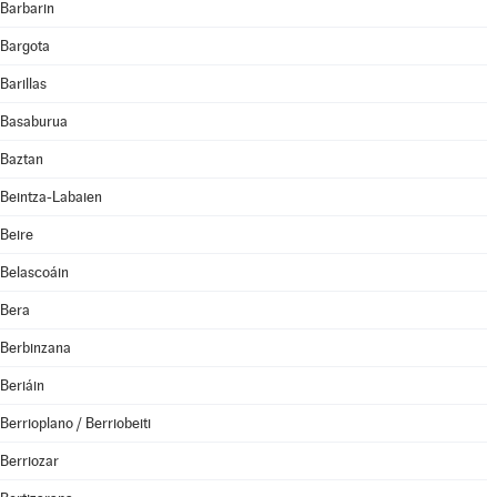
Barbarin
Bargota
Barillas
Basaburua
Baztan
Beintza-Labaien
Beire
Belascoáin
Bera
Berbinzana
Beriáin
Berrioplano / Berriobeiti
Berriozar