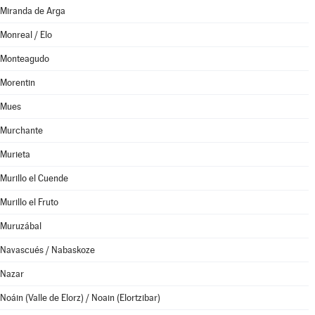
Miranda de Arga
Monreal / Elo
Monteagudo
Morentin
Mues
Murchante
Murieta
Murillo el Cuende
Murillo el Fruto
Muruzábal
Navascués / Nabaskoze
Nazar
Noáin (Valle de Elorz) / Noain (Elortzibar)