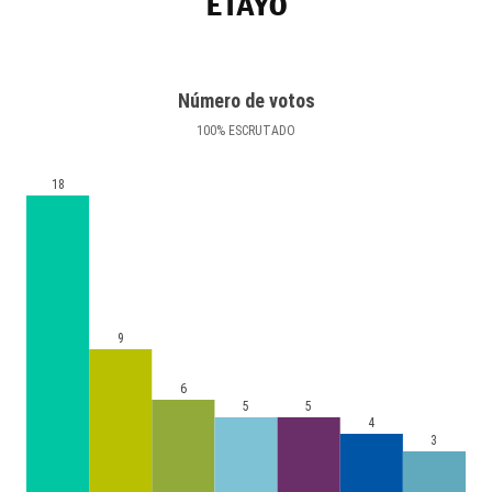
ETAYO
Número de votos
100
%
ESCRUTADO
18
9
6
5
5
4
3