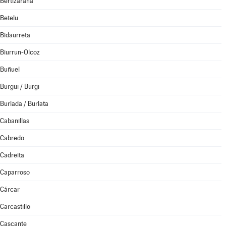
Bertizarana
Betelu
Bidaurreta
Biurrun-Olcoz
Buñuel
Burgui / Burgi
Burlada / Burlata
Cabanillas
Cabredo
Cadreita
Caparroso
Cárcar
Carcastillo
Cascante