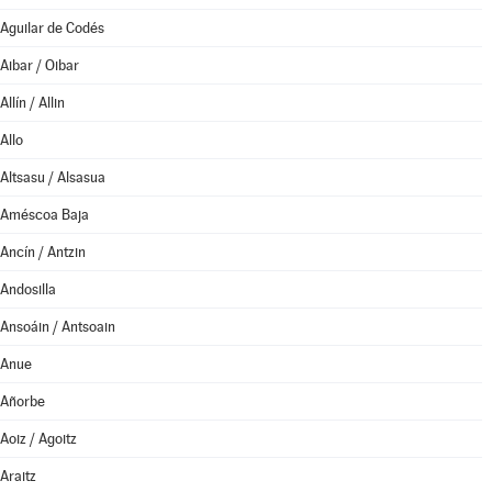
Aguilar de Codés
Aibar / Oibar
Allín / Allin
Allo
Altsasu / Alsasua
Améscoa Baja
Ancín / Antzin
Andosilla
Ansoáin / Antsoain
Anue
Añorbe
Aoiz / Agoitz
Araitz