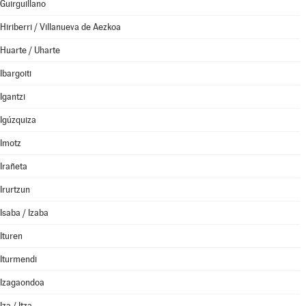
Guirguillano
Hiriberri / Villanueva de Aezkoa
Huarte / Uharte
Ibargoiti
Igantzi
Igúzquiza
Imotz
Irañeta
Irurtzun
Isaba / Izaba
Ituren
Iturmendi
Izagaondoa
Iza / Itza