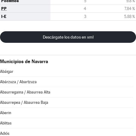
Podemos
5
9,8 %
PP
4
7,84 %
I-E
3
5,88 %
Descárgate los datos en xml
Municipios de Navarra
Abáigar
Abárzuza / Abartzuza
Abaurregaina / Abaurrea Alta
Abaurrepea / Abaurrea Baja
Aberin
Ablitas
Adiós