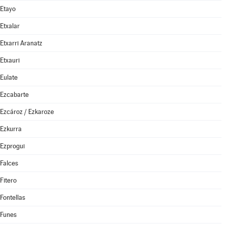
Etayo
Etxalar
Etxarri Aranatz
Etxauri
Eulate
Ezcabarte
Ezcároz / Ezkaroze
Ezkurra
Ezprogui
Falces
Fitero
Fontellas
Funes