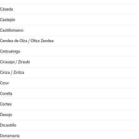
Cáseda
Castejón
Castillonuevo
Cendea de Olza / Oltza Zendea
Cintruénigo
Cirauqui / Zirauki
Ciriza / Ziritza
Cizur
Corella
Cortes
Desojo
Dicastillo
Donamaria