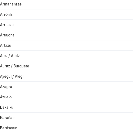
Armañanzas
Arróniz
Arruazu
Artajona
Artazu
Atez / Atetz
Auritz / Burguete
Ayegui / Aiegi
Azagra
Azuelo
Bakaiku
Barañain
Barásoain