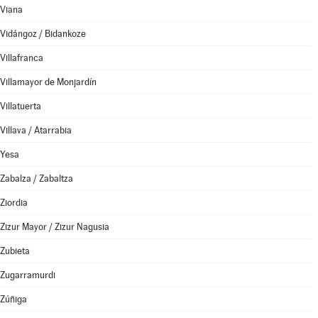
Viana
Vidángoz / Bidankoze
Villafranca
Villamayor de Monjardín
Villatuerta
Villava / Atarrabia
Yesa
Zabalza / Zabaltza
Ziordia
Zizur Mayor / Zizur Nagusia
Zubieta
Zugarramurdi
Zúñiga