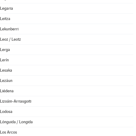
Legaria
Leitza
Lekunberri
Leoz / Leotz
Lerga
Lerín
Lesaka
Lezáun
Liédena
Lizoáin-Arriasgoiti
Lodosa
Lónguida / Longida
Los Arcos