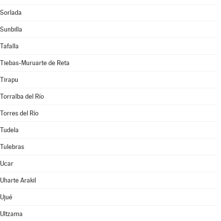
Sorlada
Sunbilla
Tafalla
Tiebas-Muruarte de Reta
Tirapu
Torralba del Río
Torres del Río
Tudela
Tulebras
Ucar
Uharte Arakil
Ujué
Ultzama