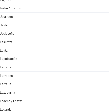
Izalzu / Itzaltzu
Jaurrieta
Javier
Juslapeña
Lakuntza
Lantz
Lapoblación
Larraga
Larraona
Larraun
Lazagurría
Leache / Leatxe
Legarda