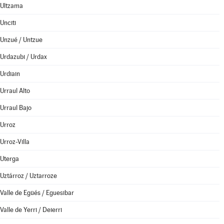
Ultzama
Unciti
Unzué / Untzue
Urdazubi / Urdax
Urdiain
Urraul Alto
Urraul Bajo
Urroz
Urroz-Villa
Uterga
Uztárroz / Uztarroze
Valle de Egüés / Eguesibar
Valle de Yerri / Deierri