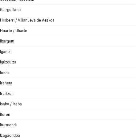
Guirguillano
Hiriberri / Villanueva de Aezkoa
Huarte / Uharte
Ibargoiti
Igantzi
Igúzquiza
Imotz
Irañeta
Irurtzun
Isaba / Izaba
Ituren
Iturmendi
Izagaondoa