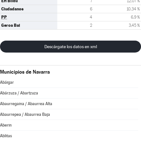
EH Bildu
7
12,07 %
Ciudadanos
6
10,34 %
PP
4
6,9 %
Geroa Bai
2
3,45 %
Descárgate los datos en xml
Municipios de Navarra
Abáigar
Abárzuza / Abartzuza
Abaurregaina / Abaurrea Alta
Abaurrepea / Abaurrea Baja
Aberin
Ablitas