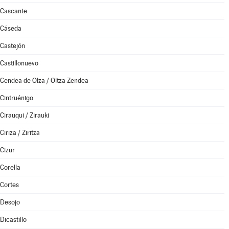
Cascante
Cáseda
Castejón
Castillonuevo
Cendea de Olza / Oltza Zendea
Cintruénigo
Cirauqui / Zirauki
Ciriza / Ziritza
Cizur
Corella
Cortes
Desojo
Dicastillo