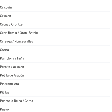
Orísoain
Orkoien
Oronz / Orontze
Oroz-Betelu / Orotz-Betelu
Orreaga / Roncesvalles
Oteiza
Pamplona / Iruña
Peralta / Azkoien
Petilla de Aragón
Piedramillera
Pitillas
Puente la Reina / Gares
Pueyo