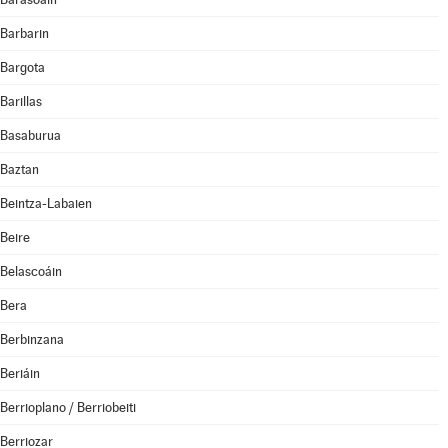
Barbarin
Bargota
Barillas
Basaburua
Baztan
Beintza-Labaien
Beire
Belascoáin
Bera
Berbinzana
Beriáin
Berrioplano / Berriobeiti
Berriozar