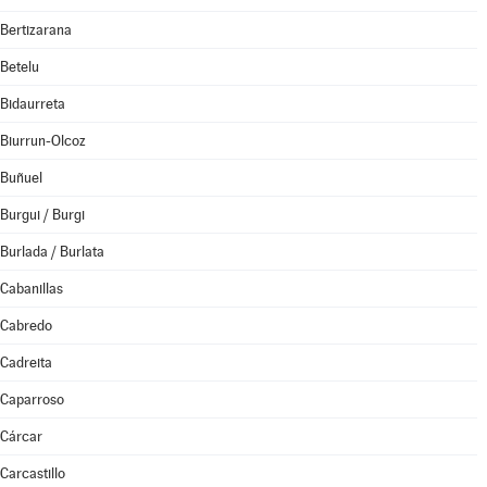
Bertizarana
Betelu
Bidaurreta
Biurrun-Olcoz
Buñuel
Burgui / Burgi
Burlada / Burlata
Cabanillas
Cabredo
Cadreita
Caparroso
Cárcar
Carcastillo