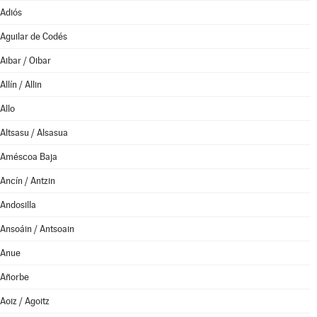
Adiós
Aguilar de Codés
Aibar / Oibar
Allín / Allin
Allo
Altsasu / Alsasua
Améscoa Baja
Ancín / Antzin
Andosilla
Ansoáin / Antsoain
Anue
Añorbe
Aoiz / Agoitz