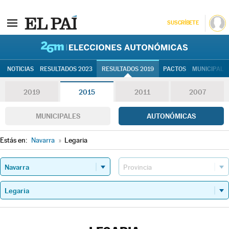
SUSCRÍBETE
26M | Elec
NOTICIAS
RESULTADOS 2023
RESULTADOS 2019
PACTOS
MUNICIPALE
2019
2015
2011
2007
MUNICIPALES
AUTONÓMICAS
Estás en:
Navarra
»
Legaria