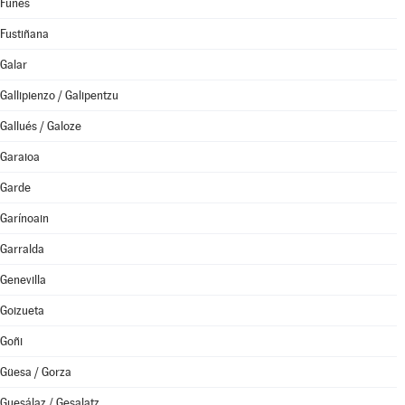
Funes
Fustiñana
Galar
Gallipienzo / Galipentzu
Gallués / Galoze
Garaioa
Garde
Garínoain
Garralda
Genevilla
Goizueta
Goñi
Güesa / Gorza
Guesálaz / Gesalatz