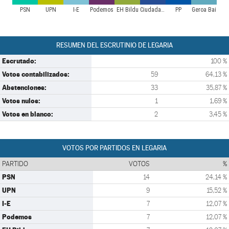
PSN
UPN
I-E
Podemos
EH Bildu
Ciudadanos
PP
Geroa Bai
RESUMEN DEL ESCRUTINIO DE LEGARIA
Escrutado:
100 %
Votos contabilizados:
59
64,13 %
Abstenciones:
33
35,87 %
Votos nulos:
1
1,69 %
Votos en blanco:
2
3,45 %
VOTOS POR PARTIDOS EN LEGARIA
PARTIDO
VOTOS
%
PSN
14
24,14 %
UPN
9
15,52 %
I-E
7
12,07 %
Podemos
7
12,07 %