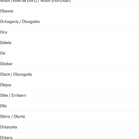
Noáin (Valle de Elorz) / Noain (Elortzibar)
Obanos
Ochagavía / Otsagabia
Oco
Odieta
Oiz
Olaibar
Olazti / Olazagutía
Olejua
Olite / Erriberri
Ollo
Olóriz / Oloritz
Orbaizeta
Orbara