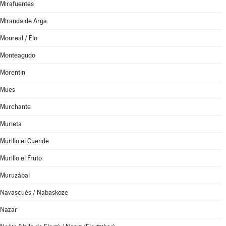
Mirafuentes
Miranda de Arga
Monreal / Elo
Monteagudo
Morentin
Mues
Murchante
Murieta
Murillo el Cuende
Murillo el Fruto
Muruzábal
Navascués / Nabaskoze
Nazar