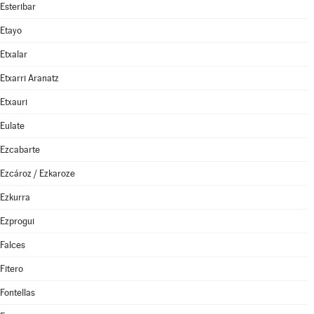
Esteribar
Etayo
Etxalar
Etxarri Aranatz
Etxauri
Eulate
Ezcabarte
Ezcároz / Ezkaroze
Ezkurra
Ezprogui
Falces
Fitero
Fontellas