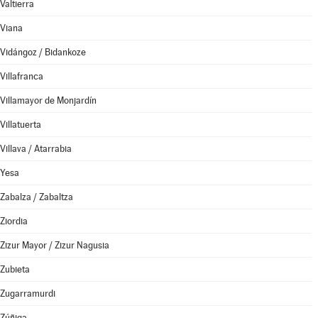
Valtierra
Viana
Vidángoz / Bidankoze
Villafranca
Villamayor de Monjardín
Villatuerta
Villava / Atarrabia
Yesa
Zabalza / Zabaltza
Ziordia
Zizur Mayor / Zizur Nagusia
Zubieta
Zugarramurdi
Zúñiga