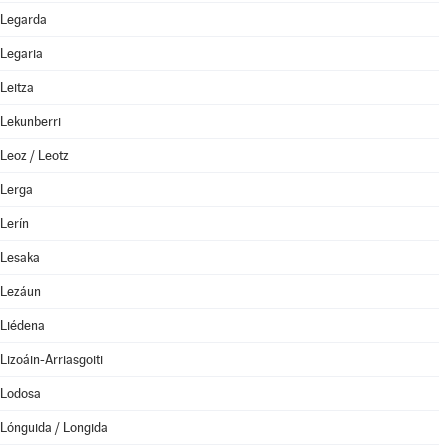
Legarda
Legaria
Leitza
Lekunberri
Leoz / Leotz
Lerga
Lerín
Lesaka
Lezáun
Liédena
Lizoáin-Arriasgoiti
Lodosa
Lónguida / Longida