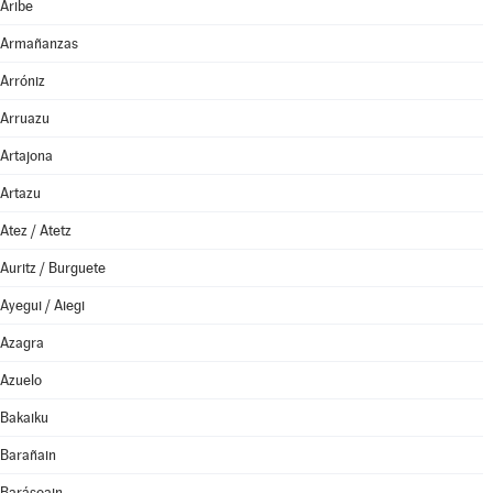
Aribe
Armañanzas
Arróniz
Arruazu
Artajona
Artazu
Atez / Atetz
Auritz / Burguete
Ayegui / Aiegi
Azagra
Azuelo
Bakaiku
Barañain
Barásoain