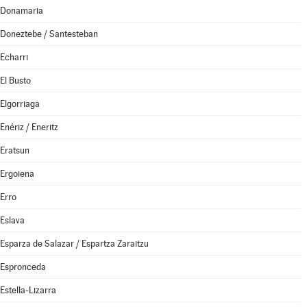
Donamaria
Doneztebe / Santesteban
Echarri
El Busto
Elgorriaga
Enériz / Eneritz
Eratsun
Ergoiena
Erro
Eslava
Esparza de Salazar / Espartza Zaraitzu
Espronceda
Estella-Lizarra