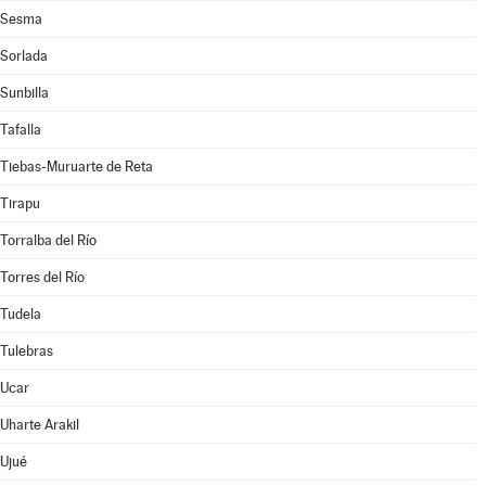
Sesma
Sorlada
Sunbilla
Tafalla
Tiebas-Muruarte de Reta
Tirapu
Torralba del Río
Torres del Río
Tudela
Tulebras
Ucar
Uharte Arakil
Ujué