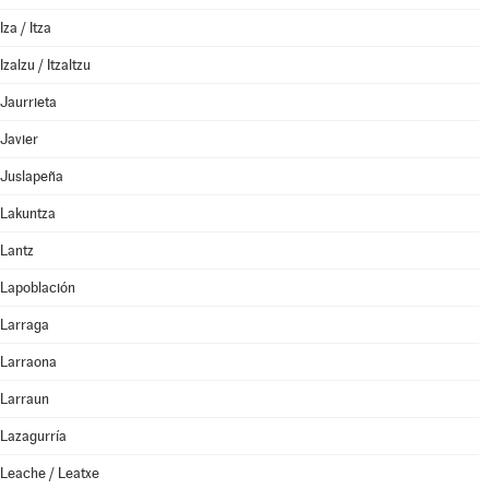
Iza / Itza
Izalzu / Itzaltzu
Jaurrieta
Javier
Juslapeña
Lakuntza
Lantz
Lapoblación
Larraga
Larraona
Larraun
Lazagurría
Leache / Leatxe