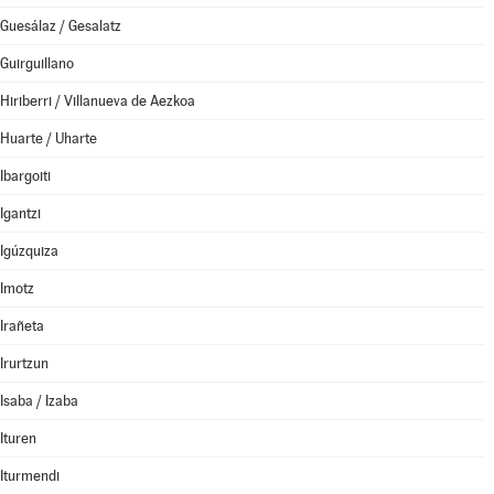
Guesálaz / Gesalatz
Guirguillano
Hiriberri / Villanueva de Aezkoa
Huarte / Uharte
Ibargoiti
Igantzi
Igúzquiza
Imotz
Irañeta
Irurtzun
Isaba / Izaba
Ituren
Iturmendi