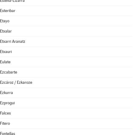
Estella-Lizarra
Esteribar
Etayo
Etxalar
Etxarri Aranatz
Etxauri
Eulate
Ezcabarte
Ezcároz / Ezkaroze
Ezkurra
Ezprogui
Falces
Fitero
Fontellas