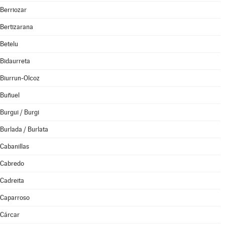
Berriozar
Bertizarana
Betelu
Bidaurreta
Biurrun-Olcoz
Buñuel
Burgui / Burgi
Burlada / Burlata
Cabanillas
Cabredo
Cadreita
Caparroso
Cárcar