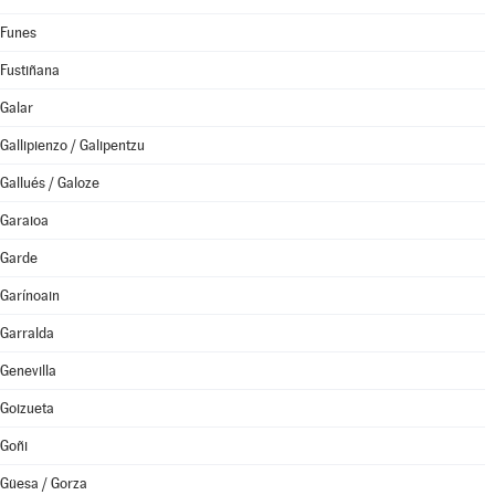
Funes
Fustiñana
Galar
Gallipienzo / Galipentzu
Gallués / Galoze
Garaioa
Garde
Garínoain
Garralda
Genevilla
Goizueta
Goñi
Güesa / Gorza