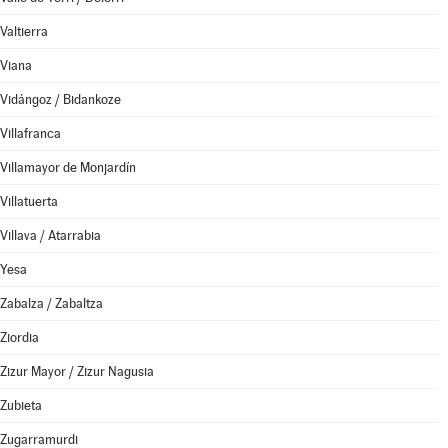
Valtierra
Viana
Vidángoz / Bidankoze
Villafranca
Villamayor de Monjardín
Villatuerta
Villava / Atarrabia
Yesa
Zabalza / Zabaltza
Ziordia
Zizur Mayor / Zizur Nagusia
Zubieta
Zugarramurdi