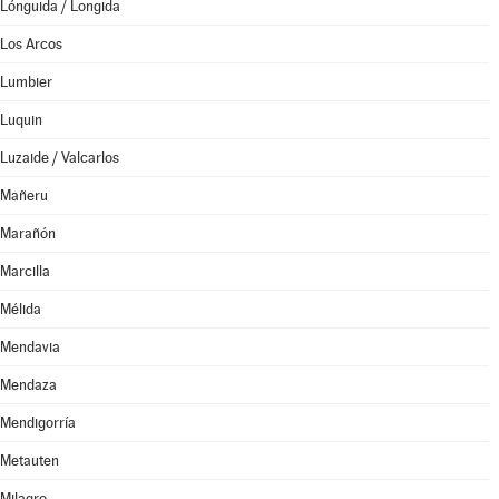
Lónguida / Longida
Los Arcos
Lumbier
Luquin
Luzaide / Valcarlos
Mañeru
Marañón
Marcilla
Mélida
Mendavia
Mendaza
Mendigorría
Metauten
Milagro