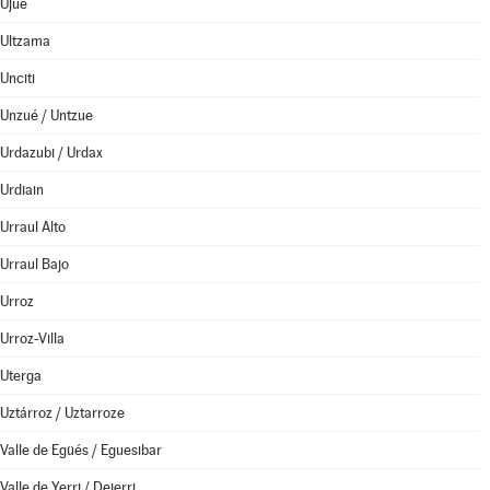
Ujué
Ultzama
Unciti
Unzué / Untzue
Urdazubi / Urdax
Urdiain
Urraul Alto
Urraul Bajo
Urroz
Urroz-Villa
Uterga
Uztárroz / Uztarroze
Valle de Egüés / Eguesibar
Valle de Yerri / Deierri