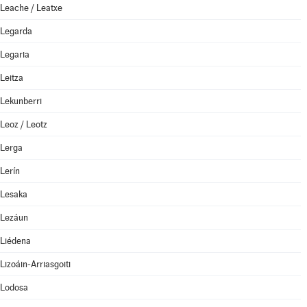
Leache / Leatxe
Legarda
Legaria
Leitza
Lekunberri
Leoz / Leotz
Lerga
Lerín
Lesaka
Lezáun
Liédena
Lizoáin-Arriasgoiti
Lodosa