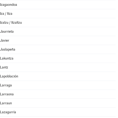
Izagaondoa
Iza / Itza
Izalzu / Itzaltzu
Jaurrieta
Javier
Juslapeña
Lakuntza
Lantz
Lapoblación
Larraga
Larraona
Larraun
Lazagurría