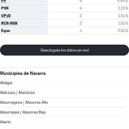
PP
6
4,84 %
PSN
4
3,23 %
UPyD
2
1,61 %
RCN-NOK
2
1,61 %
Equo
1
0,81 %
Descárgate los datos en xml
Municipios de Navarra
Abáigar
Abárzuza / Abartzuza
Abaurregaina / Abaurrea Alta
Abaurrepea / Abaurrea Baja
Aberin