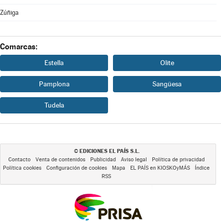
Zúñiga
Comarcas:
Estella
Olite
Pamplona
Sangüesa
Tudela
EDICIONES EL PAÍS S.L.
©
Contacto
Venta de contenidos
Publicidad
Aviso legal
Política de privacidad
Política cookies
Configuración de cookies
Mapa
EL PAÍS en KIOSKOyMÁS
Índice
RSS