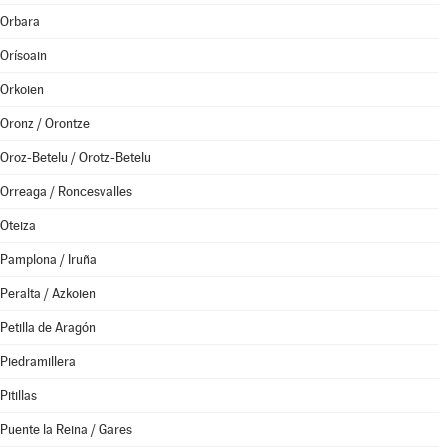
Orbara
Orísoain
Orkoien
Oronz / Orontze
Oroz-Betelu / Orotz-Betelu
Orreaga / Roncesvalles
Oteiza
Pamplona / Iruña
Peralta / Azkoien
Petilla de Aragón
Piedramillera
Pitillas
Puente la Reina / Gares