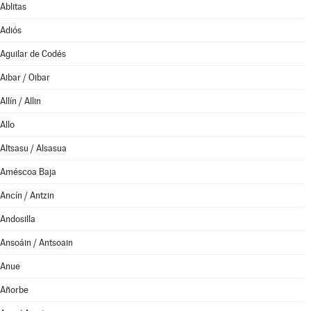
Ablitas
Adiós
Aguilar de Codés
Aibar / Oibar
Allín / Allin
Allo
Altsasu / Alsasua
Améscoa Baja
Ancín / Antzin
Andosilla
Ansoáin / Antsoain
Anue
Añorbe