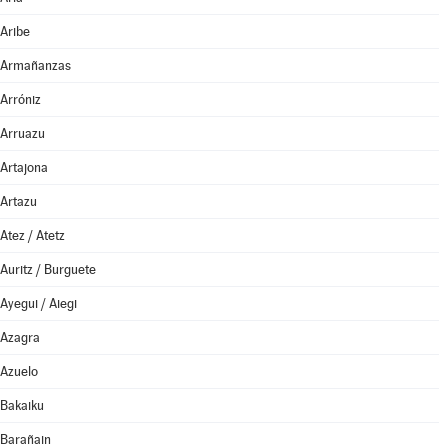
Aribe
Armañanzas
Arróniz
Arruazu
Artajona
Artazu
Atez / Atetz
Auritz / Burguete
Ayegui / Aiegi
Azagra
Azuelo
Bakaiku
Barañain