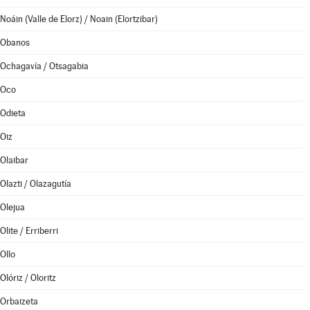
Noáin (Valle de Elorz) / Noain (Elortzibar)
Obanos
Ochagavía / Otsagabia
Oco
Odieta
Oiz
Olaibar
Olazti / Olazagutía
Olejua
Olite / Erriberri
Ollo
Olóriz / Oloritz
Orbaizeta