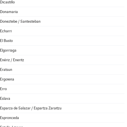
Dicastillo
Donamaria
Doneztebe / Santesteban
Echarri
El Busto
Elgorriaga
Enériz / Eneritz
Eratsun
Ergoiena
Erro
Eslava
Esparza de Salazar / Espartza Zaraitzu
Espronceda