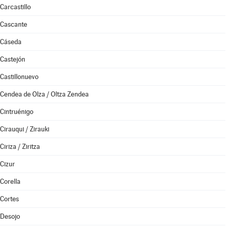
Carcastillo
Cascante
Cáseda
Castejón
Castillonuevo
Cendea de Olza / Oltza Zendea
Cintruénigo
Cirauqui / Zirauki
Ciriza / Ziritza
Cizur
Corella
Cortes
Desojo