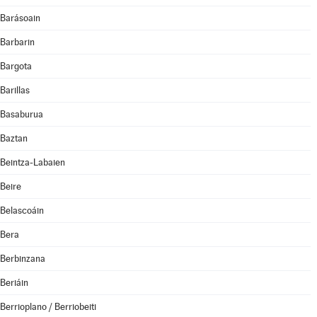
Barásoain
Barbarin
Bargota
Barillas
Basaburua
Baztan
Beintza-Labaien
Beire
Belascoáin
Bera
Berbinzana
Beriáin
Berrioplano / Berriobeiti