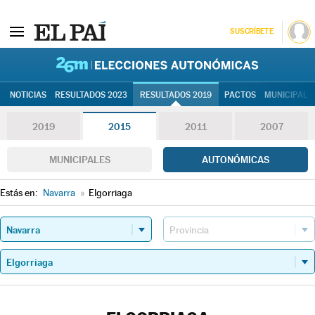
SUSCRÍBETE
26M | Elec
NOTICIAS
RESULTADOS 2023
RESULTADOS 2019
PACTOS
MUNICIPALE
2019
2015
2011
2007
MUNICIPALES
AUTONÓMICAS
Estás en:
Navarra
»
Elgorriaga