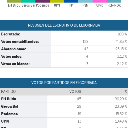
EH Bildu
Geroa Bai
Podemos
UPN
PP
PSN
UPyD
RCN-NOK
RESUMEN DEL ESCRUTINIO DE ELGORRIAGA
Escrutado:
100 %
Votos contabilizados:
128
74,85 %
Abstenciones:
43
25,15 %
Votos nulos:
4
3,12 %
Votos en blanco:
3
2,42 %
VOTOS POR PARTIDOS EN ELGORRIAGA
PARTIDO
VOTOS
%
EH Bildu
45
36,29 %
Geroa Bai
29
23,39 %
Podemos
19
15,32 %
UPN
13
10,48 %