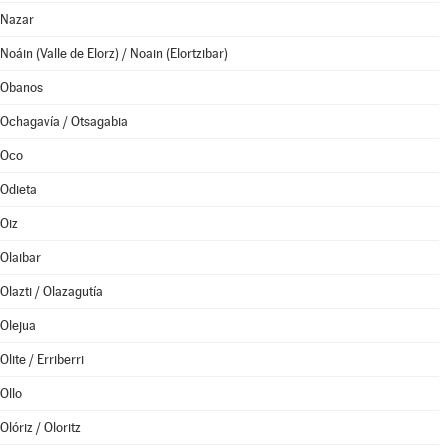
Nazar
Noáin (Valle de Elorz) / Noain (Elortzibar)
Obanos
Ochagavía / Otsagabia
Oco
Odieta
Oiz
Olaibar
Olazti / Olazagutía
Olejua
Olite / Erriberri
Ollo
Olóriz / Oloritz