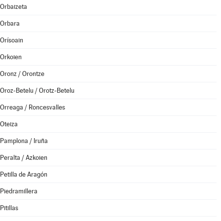
Orbaizeta
Orbara
Orísoain
Orkoien
Oronz / Orontze
Oroz-Betelu / Orotz-Betelu
Orreaga / Roncesvalles
Oteiza
Pamplona / Iruña
Peralta / Azkoien
Petilla de Aragón
Piedramillera
Pitillas