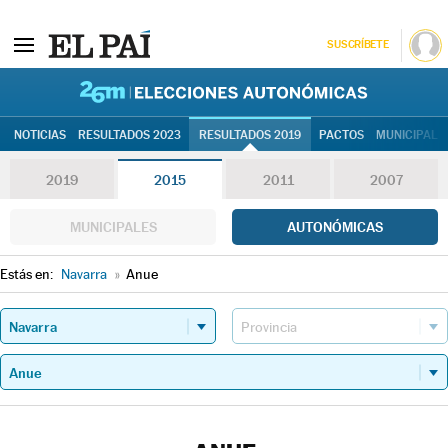
SUSCRÍBETE
26M | Elec
NOTICIAS
RESULTADOS 2023
RESULTADOS 2019
PACTOS
MUNICIPALE
2019
2015
2011
2007
MUNICIPALES
AUTONÓMICAS
Estás en:
Navarra
»
Anue