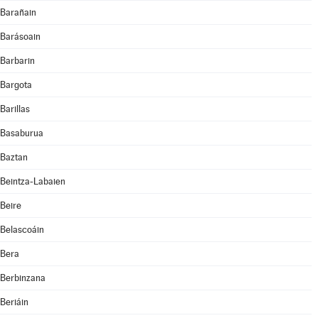
Barañain
Barásoain
Barbarin
Bargota
Barillas
Basaburua
Baztan
Beintza-Labaien
Beire
Belascoáin
Bera
Berbinzana
Beriáin