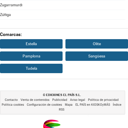
Zugarramurdi
Zúñiga
Comarcas:
Estella
Olite
Pamplona
Sangüesa
Tudela
EDICIONES EL PAÍS S.L.
©
Contacto
Venta de contenidos
Publicidad
Aviso legal
Política de privacidad
Política cookies
Configuración de cookies
Mapa
EL PAÍS en KIOSKOyMÁS
Índice
RSS