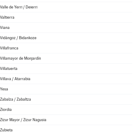
Valle de Yerri / Deierri
Valtierra
Viana
Vidángoz / Bidankoze
Villafranca
Villamayor de Monjardín
Villatuerta
Villava / Atarrabia
Yesa
Zabalza / Zabaltza
Ziordia
Zizur Mayor / Zizur Nagusia
Zubieta