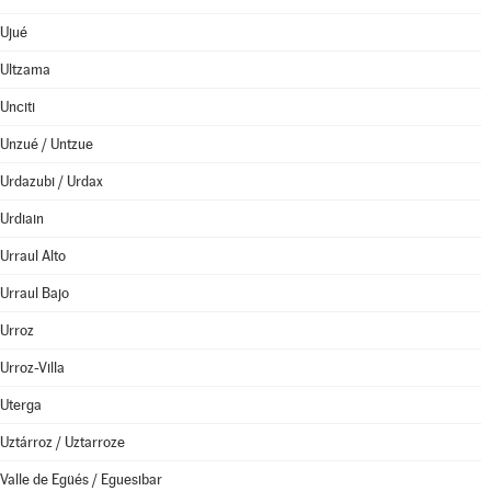
Ujué
Ultzama
Unciti
Unzué / Untzue
Urdazubi / Urdax
Urdiain
Urraul Alto
Urraul Bajo
Urroz
Urroz-Villa
Uterga
Uztárroz / Uztarroze
Valle de Egüés / Eguesibar