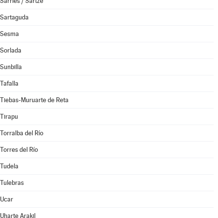
Sarriés / Sartze
Sartaguda
Sesma
Sorlada
Sunbilla
Tafalla
Tiebas-Muruarte de Reta
Tirapu
Torralba del Río
Torres del Río
Tudela
Tulebras
Ucar
Uharte Arakil