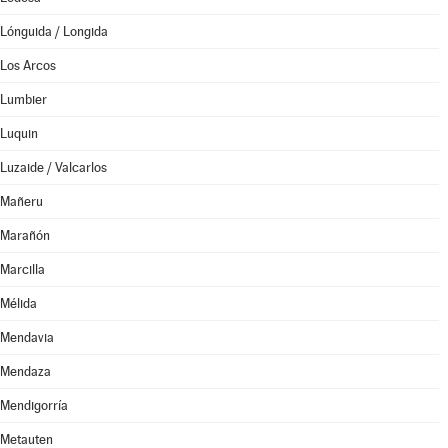
Lónguida / Longida
Los Arcos
Lumbier
Luquin
Luzaide / Valcarlos
Mañeru
Marañón
Marcilla
Mélida
Mendavia
Mendaza
Mendigorría
Metauten