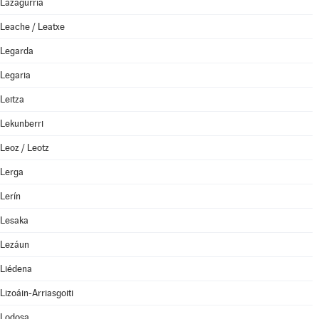
Lazagurría
Leache / Leatxe
Legarda
Legaria
Leitza
Lekunberri
Leoz / Leotz
Lerga
Lerín
Lesaka
Lezáun
Liédena
Lizoáin-Arriasgoiti
Lodosa