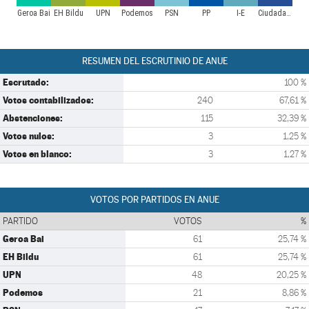
Geroa Bai
EH Bildu
UPN
Podemos
PSN
PP
I-E
Ciudadanos
RESUMEN DEL ESCRUTINIO DE ANUE
Escrutado:
100 %
Votos contabilizados:
240
67,61 %
Abstenciones:
115
32,39 %
Votos nulos:
3
1,25 %
Votos en blanco:
3
1,27 %
VOTOS POR PARTIDOS EN ANUE
PARTIDO
VOTOS
%
Geroa Bai
61
25,74 %
EH Bildu
61
25,74 %
UPN
48
20,25 %
Podemos
21
8,86 %