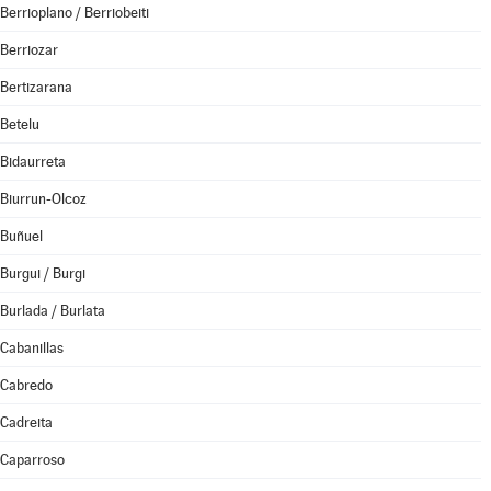
Berrioplano / Berriobeiti
Berriozar
Bertizarana
Betelu
Bidaurreta
Biurrun-Olcoz
Buñuel
Burgui / Burgi
Burlada / Burlata
Cabanillas
Cabredo
Cadreita
Caparroso