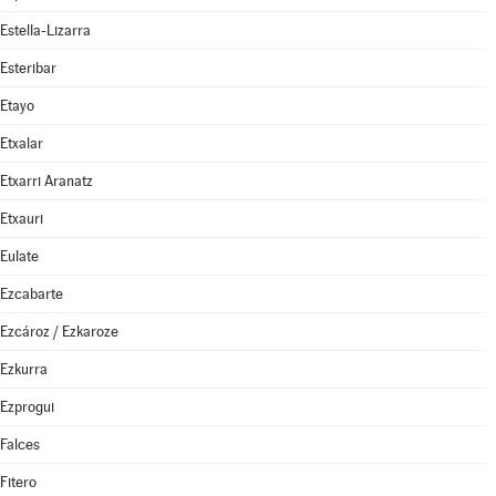
Estella-Lizarra
Esteribar
Etayo
Etxalar
Etxarri Aranatz
Etxauri
Eulate
Ezcabarte
Ezcároz / Ezkaroze
Ezkurra
Ezprogui
Falces
Fitero