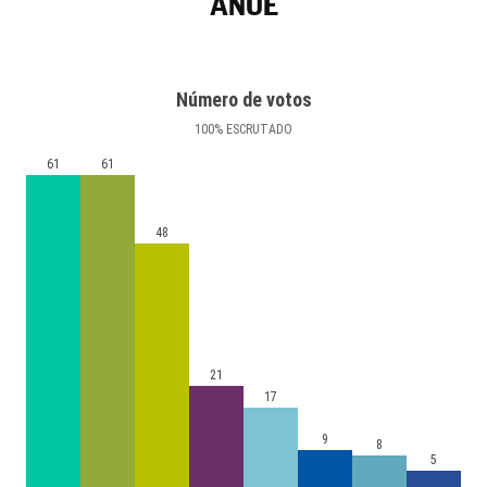
ANUE
Número de votos
100
%
ESCRUTADO
61
61
48
21
17
9
8
5