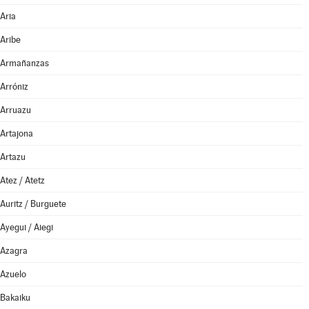
Aria
Aribe
Armañanzas
Arróniz
Arruazu
Artajona
Artazu
Atez / Atetz
Auritz / Burguete
Ayegui / Aiegi
Azagra
Azuelo
Bakaiku