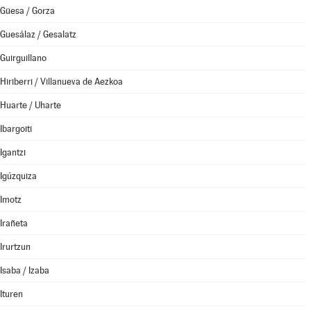
Güesa / Gorza
Guesálaz / Gesalatz
Guirguillano
Hiriberri / Villanueva de Aezkoa
Huarte / Uharte
Ibargoiti
Igantzi
Igúzquiza
Imotz
Irañeta
Irurtzun
Isaba / Izaba
Ituren