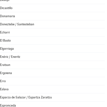
Dicastillo
Donamaria
Doneztebe / Santesteban
Echarri
El Busto
Elgorriaga
Enériz / Eneritz
Eratsun
Ergoiena
Erro
Eslava
Esparza de Salazar / Espartza Zaraitzu
Espronceda