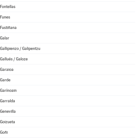
Fontellas
Funes
Fustiñana
Galar
Gallipienzo / Galipentzu
Gallués / Galoze
Garaioa
Garde
Garínoain
Garralda
Genevilla
Goizueta
Goñi