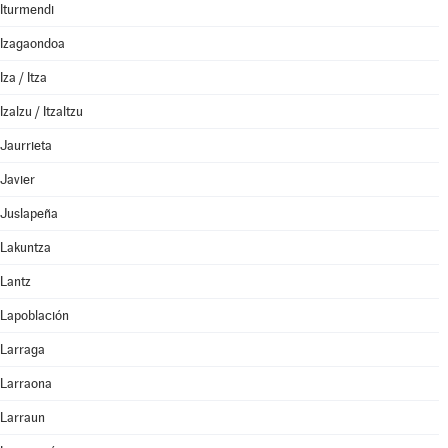
Iturmendi
Izagaondoa
Iza / Itza
Izalzu / Itzaltzu
Jaurrieta
Javier
Juslapeña
Lakuntza
Lantz
Lapoblación
Larraga
Larraona
Larraun