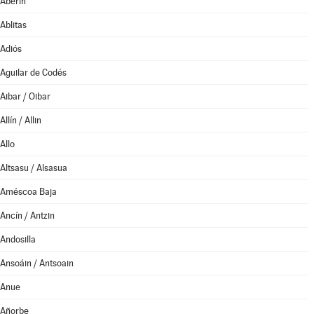
Aberin
Ablitas
Adiós
Aguilar de Codés
Aibar / Oibar
Allín / Allin
Allo
Altsasu / Alsasua
Améscoa Baja
Ancín / Antzin
Andosilla
Ansoáin / Antsoain
Anue
Añorbe