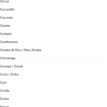
Cárcar
Carcastillo
Cascante
Cáseda
Castejón
Castillonuevo
Cendea de Olza / Oltza Zendea
Cintruénigo
Cirauqui / Zirauki
Ciriza / Ziritza
Cizur
Corella
Cortes
Desojo