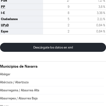
PSN
17
7,17 %
PP
9
3,8 %
I-E
8
3,38 %
Ciudadanos
5
2,11 %
UPyD
2
0,84 %
Equo
2
0,84 %
Descárgate los datos en xml
Municipios de Navarra
Abáigar
Abárzuza / Abartzuza
Abaurregaina / Abaurrea Alta
Abaurrepea / Abaurrea Baja