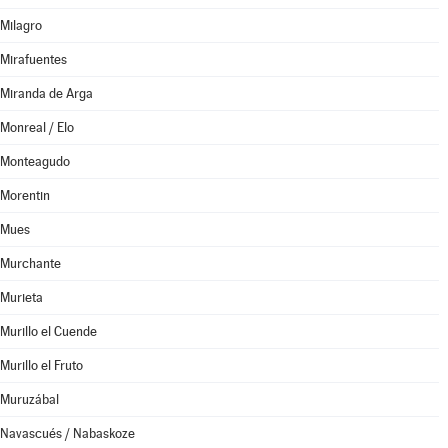
Milagro
Mirafuentes
Miranda de Arga
Monreal / Elo
Monteagudo
Morentin
Mues
Murchante
Murieta
Murillo el Cuende
Murillo el Fruto
Muruzábal
Navascués / Nabaskoze