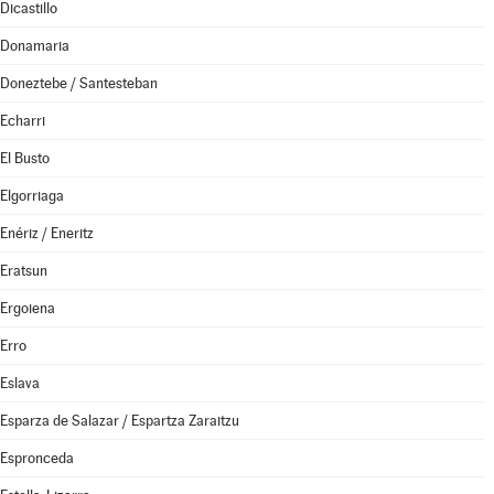
Dicastillo
Donamaria
Doneztebe / Santesteban
Echarri
El Busto
Elgorriaga
Enériz / Eneritz
Eratsun
Ergoiena
Erro
Eslava
Esparza de Salazar / Espartza Zaraitzu
Espronceda