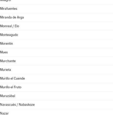
Mirafuentes
Miranda de Arga
Monreal / Elo
Monteagudo
Morentin
Mues
Murchante
Murieta
Murillo el Cuende
Murillo el Fruto
Muruzábal
Navascués / Nabaskoze
Nazar