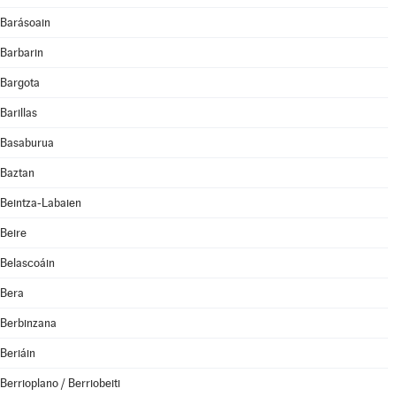
Barásoain
Barbarin
Bargota
Barillas
Basaburua
Baztan
Beintza-Labaien
Beire
Belascoáin
Bera
Berbinzana
Beriáin
Berrioplano / Berriobeiti