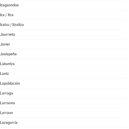
Izagaondoa
Iza / Itza
Izalzu / Itzaltzu
Jaurrieta
Javier
Juslapeña
Lakuntza
Lantz
Lapoblación
Larraga
Larraona
Larraun
Lazagurría