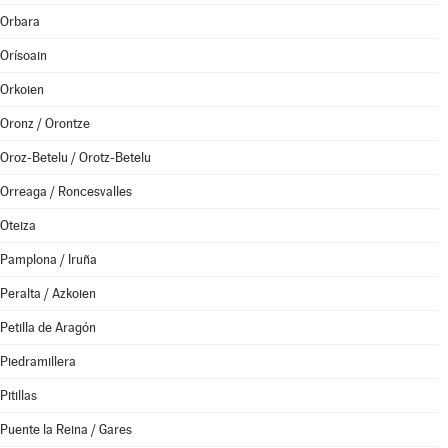
Orbara
Orísoain
Orkoien
Oronz / Orontze
Oroz-Betelu / Orotz-Betelu
Orreaga / Roncesvalles
Oteiza
Pamplona / Iruña
Peralta / Azkoien
Petilla de Aragón
Piedramillera
Pitillas
Puente la Reina / Gares