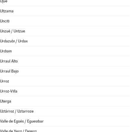
Ujué
Ultzama
Unciti
Unzué / Untzue
Urdazubi / Urdax
Urdiain
Urraul Alto
Urraul Bajo
Urroz
Urroz-Villa
Uterga
Uztárroz / Uztarroze
Valle de Egüés / Eguesibar
Valle de Yerri / Deierri