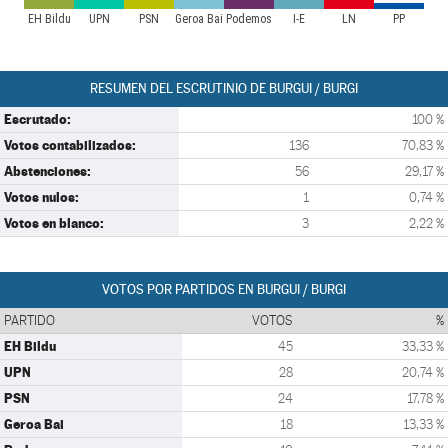
EH Bildu
UPN
PSN
Geroa Bai
Podemos
I-E
LN
PP
RESUMEN DEL ESCRUTINIO DE BURGUI / BURGI
Escrutado:
100 %
Votos contabilizados:
136
70,83 %
Abstenciones:
56
29,17 %
Votos nulos:
1
0,74 %
Votos en blanco:
3
2,22 %
VOTOS POR PARTIDOS EN BURGUI / BURGI
PARTIDO
VOTOS
%
EH Bildu
45
33,33 %
UPN
28
20,74 %
PSN
24
17,78 %
Geroa Bai
18
13,33 %