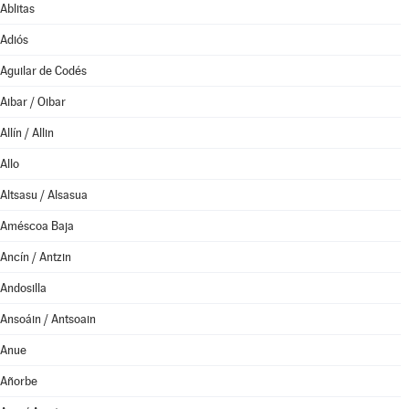
Ablitas
Adiós
Aguilar de Codés
Aibar / Oibar
Allín / Allin
Allo
Altsasu / Alsasua
Améscoa Baja
Ancín / Antzin
Andosilla
Ansoáin / Antsoain
Anue
Añorbe