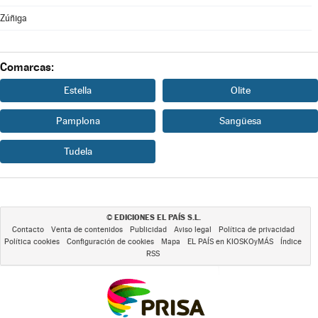
Zúñiga
Comarcas:
Estella
Olite
Pamplona
Sangüesa
Tudela
EDICIONES EL PAÍS S.L.
©
Contacto
Venta de contenidos
Publicidad
Aviso legal
Política de privacidad
Política cookies
Configuración de cookies
Mapa
EL PAÍS en KIOSKOyMÁS
Índice
RSS