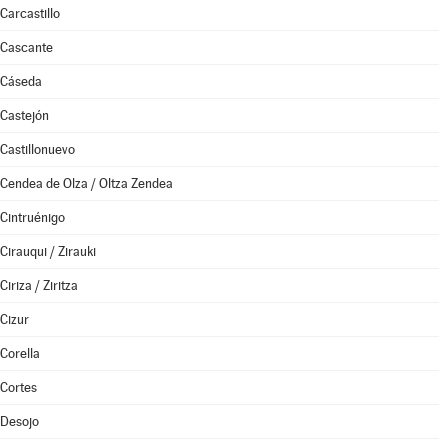
Carcastillo
Cascante
Cáseda
Castejón
Castillonuevo
Cendea de Olza / Oltza Zendea
Cintruénigo
Cirauqui / Zirauki
Ciriza / Ziritza
Cizur
Corella
Cortes
Desojo