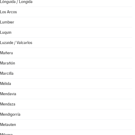
Lónguida / Longida
Los Arcos
Lumbier
Luquin
Luzaide / Valcarlos
Mañeru
Marañón
Marcilla
Mélida
Mendavia
Mendaza
Mendigorría
Metauten
Milagro