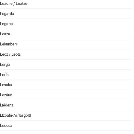
Leache / Leatxe
Legarda
Legaria
Leitza
Lekunberri
Leoz / Leotz
Lerga
Lerín
Lesaka
Lezáun
Liédena
Lizoáin-Arriasgoiti
Lodosa