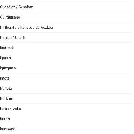
Guesálaz / Gesalatz
Guirguillano
Hiriberri / Villanueva de Aezkoa
Huarte / Uharte
Ibargoiti
Igantzi
Igúzquiza
Imotz
Irañeta
Irurtzun
Isaba / Izaba
Ituren
Iturmendi