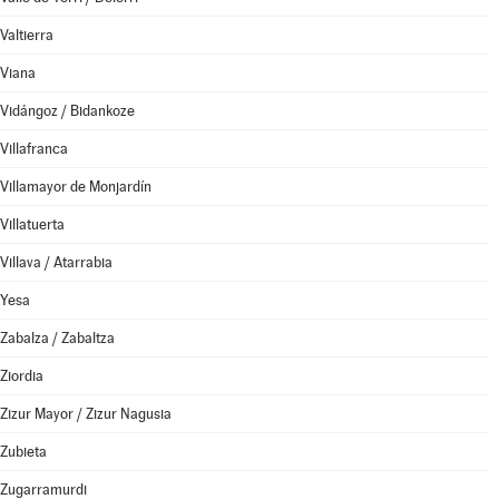
Valtierra
Viana
Vidángoz / Bidankoze
Villafranca
Villamayor de Monjardín
Villatuerta
Villava / Atarrabia
Yesa
Zabalza / Zabaltza
Ziordia
Zizur Mayor / Zizur Nagusia
Zubieta
Zugarramurdi