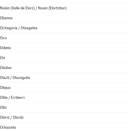
Noáin (Valle de Elorz) / Noain (Elortzibar)
Obanos
Ochagavía / Otsagabia
Oco
Odieta
Oiz
Olaibar
Olazti / Olazagutía
Olejua
Olite / Erriberri
Ollo
Olóriz / Oloritz
Orbaizeta