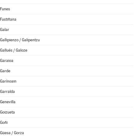
Funes
Fustiñana
Galar
Gallipienzo / Galipentzu
Gallués / Galoze
Garaioa
Garde
Garínoain
Garralda
Genevilla
Goizueta
Goñi
Güesa / Gorza