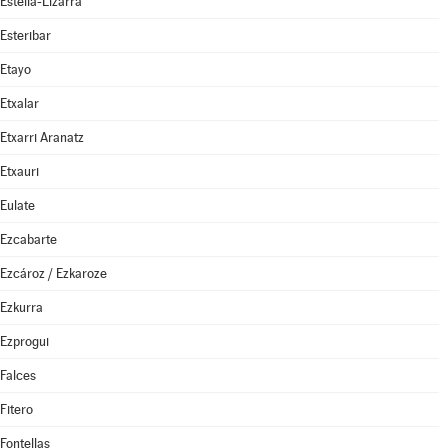
Estella-Lizarra
Esteribar
Etayo
Etxalar
Etxarri Aranatz
Etxauri
Eulate
Ezcabarte
Ezcároz / Ezkaroze
Ezkurra
Ezprogui
Falces
Fitero
Fontellas