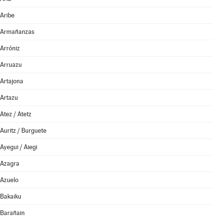
Aribe
Armañanzas
Arróniz
Arruazu
Artajona
Artazu
Atez / Atetz
Auritz / Burguete
Ayegui / Aiegi
Azagra
Azuelo
Bakaiku
Barañain