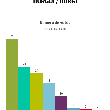
BURGUI / BURGI
Número de votos
100
%
ESCRUTADO
45
28
24
18
10
3
2
1