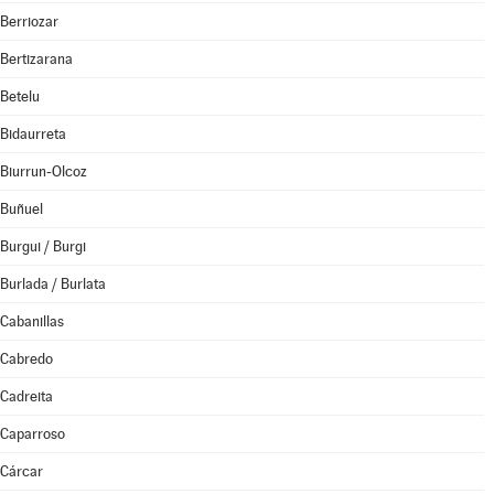
Berriozar
Bertizarana
Betelu
Bidaurreta
Biurrun-Olcoz
Buñuel
Burgui / Burgi
Burlada / Burlata
Cabanillas
Cabredo
Cadreita
Caparroso
Cárcar