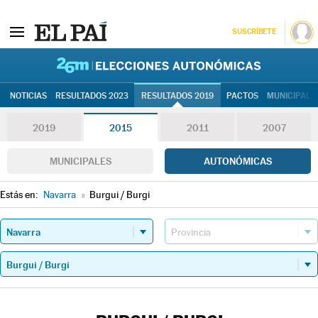
SUSCRÍBETE
26M | Elec
NOTICIAS
RESULTADOS 2023
RESULTADOS 2019
PACTOS
MUNICIPALE
2019
2015
2011
2007
MUNICIPALES
AUTONÓMICAS
Estás en:
Navarra
»
Burgui / Burgi