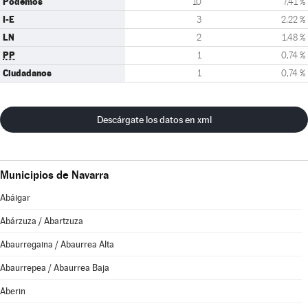
Podemos
10
7,41 %
I-E
3
2,22 %
LN
2
1,48 %
PP
1
0,74 %
Ciudadanos
1
0,74 %
Descárgate los datos en xml
Municipios de Navarra
Abáigar
Abárzuza / Abartzuza
Abaurregaina / Abaurrea Alta
Abaurrepea / Abaurrea Baja
Aberin