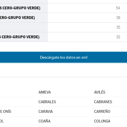
TES CERO-GRUPO VERDE)
54
 CERO-GRUPO VERDE)
38
35
ES CERO-GRUPO VERDE)
32
Descárgate los datos en xml
AMIEVA
AVILÉS
CABRALES
CABRANES
E ONÍS
CARAVIA
CARREÑO
OL
COAÑA
COLUNGA