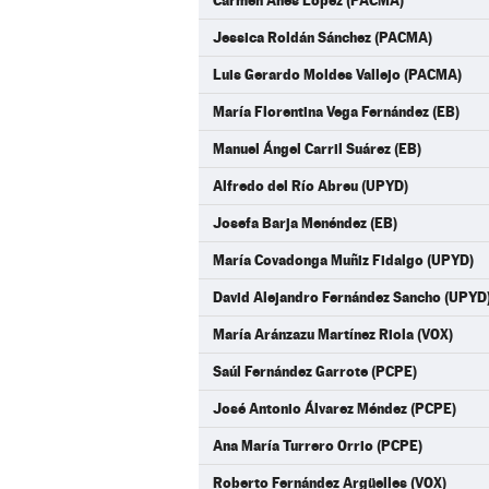
Carmen Anes López (PACMA)
Jessica Roldán Sánchez (PACMA)
Luis Gerardo Moldes Vallejo (PACMA)
María Florentina Vega Fernández (EB)
Manuel Ángel Carril Suárez (EB)
Alfredo del Río Abreu (UPYD)
Josefa Barja Menéndez (EB)
María Covadonga Muñiz Fidalgo (UPYD)
David Alejandro Fernández Sancho (UPYD
María Aránzazu Martínez Riola (VOX)
Saúl Fernández Garrote (PCPE)
José Antonio Álvarez Méndez (PCPE)
Ana María Turrero Orrio (PCPE)
Roberto Fernández Argüelles (VOX)