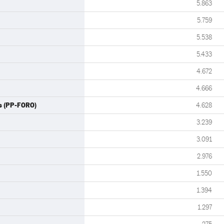
5.863
5.759
5.538
5.433
4.672
4.666
s (PP-FORO)
4.628
3.239
3.091
2.976
1.550
1.394
1.297