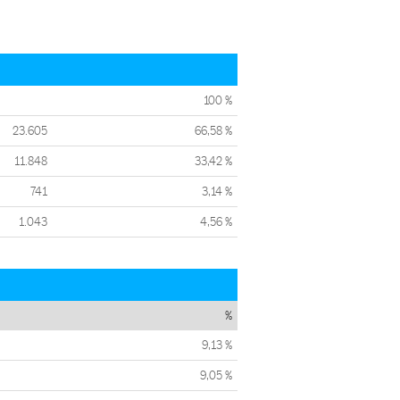
100 %
23.605
66,58 %
11.848
33,42 %
741
3,14 %
1.043
4,56 %
%
9,13 %
9,05 %