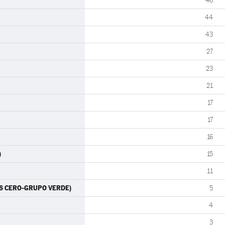
46
44
43
27
23
21
17
17
16
)
15
11
TES CERO-GRUPO VERDE)
5
4
3