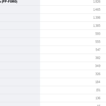
s (PP-FORO)
1.826
1.465
1.398
1.385
593
555
547
382
349
326
184
151
136