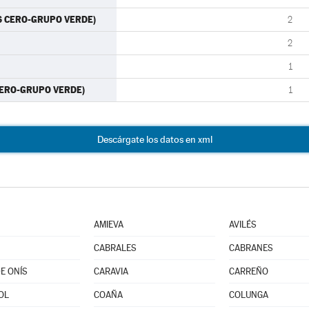
ES CERO-GRUPO VERDE)
2
2
1
 CERO-GRUPO VERDE)
1
Descárgate los datos en xml
AMIEVA
AVILÉS
CABRALES
CABRANES
E ONÍS
CARAVIA
CARREÑO
OL
COAÑA
COLUNGA